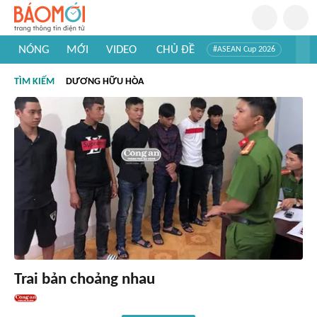
NÓNG
MỚI
VIDEO
CHỦ ĐỀ
#ASEAN Cup 2026
#Trí tuệ nhân tạo
#Mỹ - Iran
#Khám phá Việt Nam
TÌM KIẾM
DƯƠNG HỮU HÒA
#Khám phá thế giới
Trai bản choảng nhau