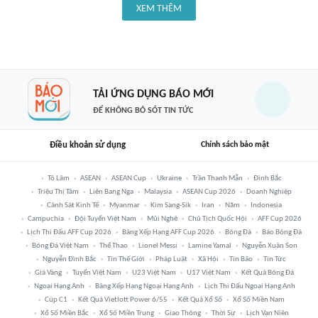
XEM THÊM
TẢI ỨNG DỤNG BÁO MỚI
ĐỂ KHÔNG BỎ SÓT TIN TỨC
Điều khoản sử dụng
Chính sách bảo mật
Tô Lâm
ASEAN
ASEAN Cup
Ukraine
Trần Thanh Mẫn
Đình Bắc
Triệu Thị Tâm
Liên Bang Nga
Malaysia
ASEAN Cup 2026
Doanh Nghiệp
Cảnh Sát Kinh Tế
Myanmar
Kim Sang-Sik
Iran
Năm
Indonesia
Campuchia
Đội Tuyển Việt Nam
Mũi Nghê
Chủ Tịch Quốc Hội
AFF Cup 2026
Lịch Thi Đấu AFF Cup 2026
Bảng Xếp Hạng AFF Cup 2026
Bóng Đá
Báo Bóng Đá
Bóng Đá Việt Nam
Thể Thao
Lionel Messi
Lamine Yamal
Nguyễn Xuân Son
Nguyễn Đình Bắc
Tin Thế Giới
Pháp Luật
Xã Hội
Tin Bão
Tin Tức
Giá Vàng
Tuyển Việt Nam
U23 Việt Nam
U17 Việt Nam
Kết Quả Bóng Đá
Ngoại Hạng Anh
Bảng Xếp Hạng Ngoại Hạng Anh
Lịch Thi Đấu Ngoại Hạng Anh
Cúp C1
Kết Quả Vietlott Power 6/55
Kết Quả Xổ Số
Xổ Số Miền Nam
Xổ Số Miền Bắc
Xổ Số Miền Trung
Giao Thông
Thời Sự
Lịch Vạn Niên