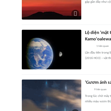
gặp gần đây như cột
Lộ diện 'mặt t
Kamoʻoalew
1
liên quan
Lần đầu tiên trong
(2016 HO3) – vật th
'Gươm ánh sá
9
liên quan
Trong lúc chờ mây 
nhiều màu vươn thẳn