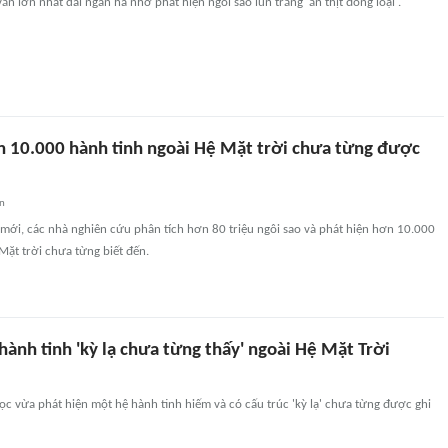
văn lớn nhất dải ngân hà nhờ phát hiện ngôi sao lùn trắng 'ăn thịt đồng loại'.
n 10.000 hành tinh ngoài Hệ Mặt trời chưa từng được
an
mới, các nhà nghiên cứu phân tích hơn 80 triệu ngôi sao và phát hiện hơn 10.000
Mặt trời chưa từng biết đến.
hành tinh 'kỳ lạ chưa từng thấy' ngoài Hệ Mặt Trời
ọc vừa phát hiện một hệ hành tinh hiếm và có cấu trúc 'kỳ lạ' chưa từng được ghi