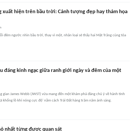
g xuất hiện trên bầu trời: Cảnh tượng đẹp hay thảm họa
an
 đêm ngước nhìn bầu trời, thay vì một, nhân loại sẽ thấy hai Mặt Trăng cùng tỏa
ều đáng kinh ngạc giữa ranh giới ngày và đêm của một
ng gian James Webb (JWST) vừa mang đến một khám phá đáng chú ý về hành tinh
ã khổng lồ khí nóng cực độ' nằm cách Trái Đất hàng trăm năm ánh sáng.
hỏ nhất từng được quan sát