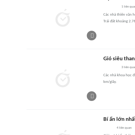
1
liên qu
Các nhà thiên văn 
Trái đất khoảng 2.
Gió siêu tha
3
liên qu
Các nhà khoa học đã
km/giây.
Bí ẩn lớn nhấ
4
liên quan