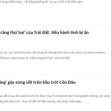
 sáng nhiều màu, 'vệt hồng khổng lồ' và sao chổi 170.000 năm.
răng thứ hai' của Trái Đất, tiểu hành tinh bí ẩn
a
 lịch sử, các nhà khoa học đã công bố những hình ảnh cận cảnh của Kamoʻoalewa
ể được mệnh danh là 'mặt trăng thứ hai' của Trái Đất.
ng' gây sửng sốt trên bầu trời Côn Đảo
tan để chụp dải ngân hà ở Côn Đảo, Huy Trường bất ngờ chứng kiến những cột sáng
g lên bầu trời. Thực tế đây là hiện tượng 'cột sáng' hiếm gặp.