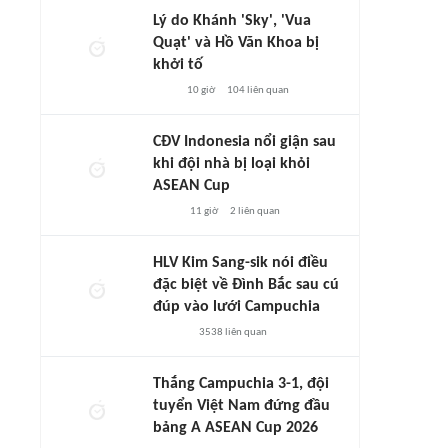
Lý do Khánh 'Sky', 'Vua
Quạt' và Hồ Văn Khoa bị
khởi tố
10 giờ
104
liên quan
CĐV Indonesia nổi giận sau
khi đội nhà bị loại khỏi
ASEAN Cup
11 giờ
2
liên quan
HLV Kim Sang-sik nói điều
đặc biệt về Đình Bắc sau cú
đúp vào lưới Campuchia
3538
liên quan
Thắng Campuchia 3-1, đội
tuyển Việt Nam đứng đầu
bảng A ASEAN Cup 2026