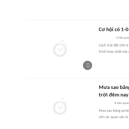
Cơ hội có 1-0
5
liên qu
Cách Trái đất 500 t
trình hợp nhất này 
Mưa sao băng
trời đêm nay
8
liên quan
Mưa sao băng Lyrids
với các quan sát có