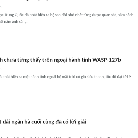
an
học Trung Quốc đã phát hiện ra hệ sao đôi nhỏ nhất từng được quan sát, nằm cách
760 năm ánh sáng.
nh chưa từng thấy trên ngoại hành tinh WASP-127b
an
 phát hiện ra một hành tinh ngoài hệ mặt trời có gió siêu thanh, tốc độ đạt tới 9
t dải ngân hà cuối cùng đã có lời giải