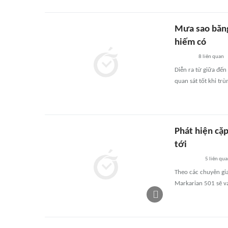
Mưa sao băng 
hiếm có
8
liên quan
Diễn ra từ giữa đến
quan sát tốt khi trù
Phát hiện cặp
tới
5
liên qu
Theo các chuyên gia
Markarian 501 sẽ v