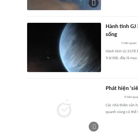
Hành tinh GJ 
sống
1
liên quan
Hành tinh GJ 3378 b
Trái Đất, đây là mục
Phát hiện 'si
4
liên qu
Các nhà thiên văn h
quanh vùng có thể s