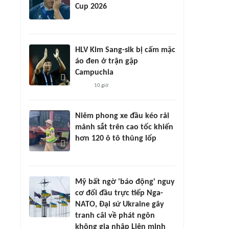
Cup 2026
HLV Kim Sang-sik bị cấm mặc
áo đen ở trận gặp
Campuchia
10 giờ
Niêm phong xe đầu kéo rải
mảnh sắt trên cao tốc khiến
hơn 120 ô tô thủng lốp
Mỹ bất ngờ 'báo động' nguy
cơ đối đầu trực tiếp Nga-
NATO, Đại sứ Ukraine gây
tranh cãi về phát ngôn
không gia nhập Liên minh