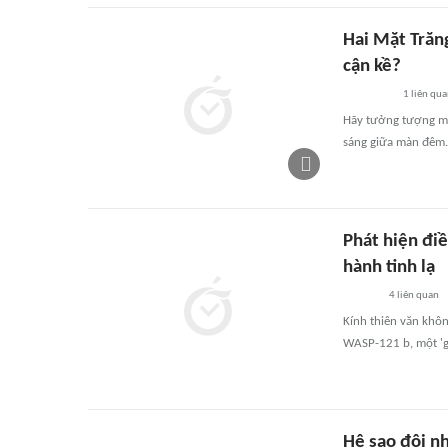
Hai Mặt Trăn
cận kề?
1
liên qu
Hãy tưởng tượng mỗi
sáng giữa màn đêm.
Phát hiện đi
hành tinh lạ
4
liên quan
Kính thiên văn khô
WASP-121 b, một 'g
Hệ sao đôi n