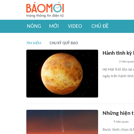
NÓNG
MỚI
VIDEO
CHỦ ĐỀ
TÌM KIẾM
CHU KỲ QUỸ ĐẠO
Hành tinh kỳ 
2
liên quan
Hệ Mặt Trời tồn tại 
ngày trên hành tinh
Những hiện t
9
liên quan
Được bình chọn là h