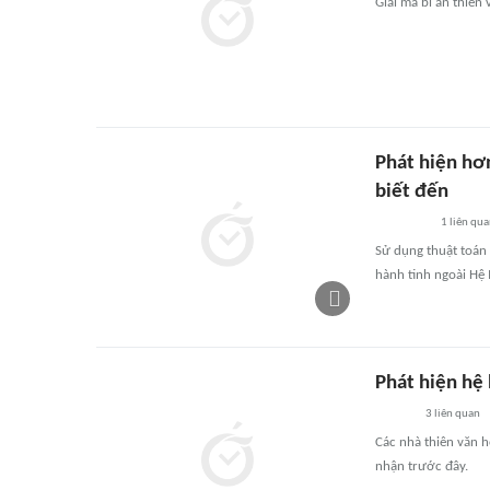
Giải mã bí ẩn thiên 
Phát hiện hơ
biết đến
1
liên qu
Sử dụng thuật toán 
hành tinh ngoài Hệ 
Phát hiện hệ 
3
liên quan
Các nhà thiên văn h
nhận trước đây.