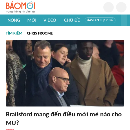
NÓNG
MỚI
VIDEO
CHỦ ĐỀ
#ASEAN Cup 2026
#Tuyển sinh đại học 2026
#Trí tuệ nhân tạo
#Mỹ - Iran
TÌM KIẾM
CHRIS FROOME
#Khám phá Việt Nam
#Khám phá thế giới
Brailsford mang đến điều mới mẻ nào cho
MU?