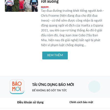
rơi xuống
Tay đua đường trường khét tiếng người Anh -
Chris Froome (hiện đang đua cho đội đua
Ineos) - có thể sớm được công nhận là người
đăng quang ngôi vô địch của Vuelta a Espana
2011, sau khi cua-rơ từng thắng Áo đỏ ở giải
đấu năm đó, ông Juan Jose Cobo (Tây Ban
Nha, hiện nay đã giải nghệ) bất ngờ bị phát
hiện vi phạm luật chống doping…
XEM THÊM
TẢI ỨNG DỤNG BÁO MỚI
ĐỂ KHÔNG BỎ SÓT TIN TỨC
Điều khoản sử dụng
Chính sách bảo mật