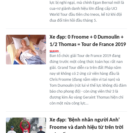
lực bị nghi ngại, mà chính Egan Bernal mới là
cua-rơ giành danh hiệu lớn đẳng cấp UCI
World Tour đầu tiên cho Ineos, kể từ khi đội
đua đổi tên hồi đầu tháng 5.
Xe đạp: 0 Froome + 0 Dumoulin +
1/2 Thomas = Tour de France 2019
Ban tổ chức giải Tour de France 2019 đang
đứng trước một công thức toán học rất nan
giải. Grand Tour diễn ra trên đất Pháp năm
nay sẽ không có 2 ứng cử viên hàng đầu là
Chris Froome (đang nằm viện vì tai nạn) và
Tom Dumoulin (rút lui vì thể lực không đủ đảm
bảo cho phong độ) - còn ứng viên thứ 3 là
đương kim Áo vàng Geraint Thomas hiện chỉ
còn một nửa công lực…
Xe đạp: 'Bệnh nhân người Anh'
Froome và danh hiệu từ trên trời