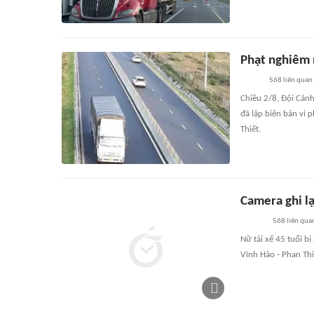
Phạt nghiêm m
568
liên quan
Chiều 2/8, Đội Cảnh
đã lập biên bản vi 
Thiết.
Camera ghi lạ
568
liên qua
Nữ tài xế 45 tuổi bị
Vĩnh Hảo - Phan Thi