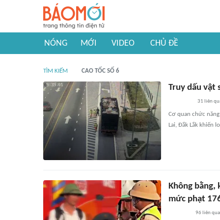
NÓNG
MỚI
VIDEO
CHỦ ĐỀ
TÌM KIẾM
CAO TỐC SỐ 6
Truy dấu vật 
31
liên qu
Cơ quan chức năng đ
Lai, Đắk Lắk khiến lo
Không bằng, k
mức phạt 176
96
liên qu