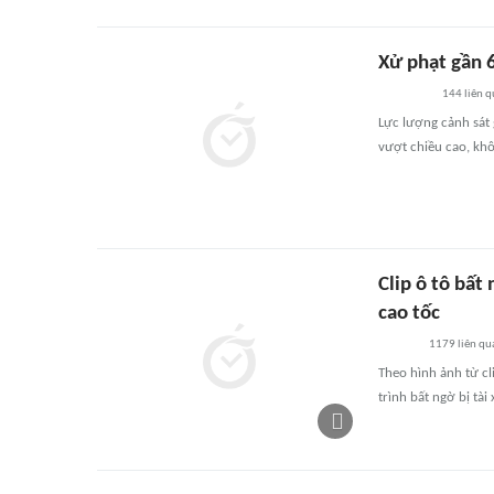
Xử phạt gần 6
144
liên 
Lực lượng cảnh sát 
vượt chiều cao, khô
Clip ô tô bất
cao tốc
1179
liên qu
Theo hình ảnh từ cl
trình bất ngờ bị tài