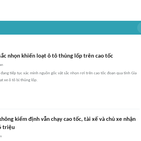
sắc nhọn khiến loạt ô tô thủng lốp trên cao tốc
an
ang tiếp tục xác minh nguồn gốc vật sắc nhọn rơi trên cao tốc đoạn qua tỉnh Gia
ạt xe ô tô bị thủng lốp.
hông kiểm định vẫn chạy cao tốc, tài xế và chủ xe nhận
 triệu
an