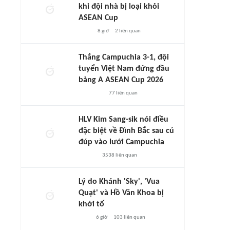
khi đội nhà bị loại khỏi
ASEAN Cup
8 giờ
2
liên quan
Thắng Campuchia 3-1, đội
tuyển Việt Nam đứng đầu
bảng A ASEAN Cup 2026
77
liên quan
HLV Kim Sang-sik nói điều
đặc biệt về Đình Bắc sau cú
đúp vào lưới Campuchia
3538
liên quan
Lý do Khánh 'Sky', 'Vua
Quạt' và Hồ Văn Khoa bị
khởi tố
6 giờ
103
liên quan