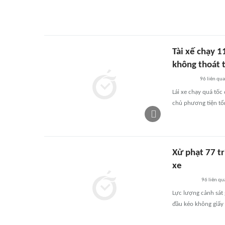
Tài xế chạy 
không thoát t
96
liên qu
Lái xe chạy quá tốc
chủ phương tiện tổ
Xử phạt 77 tr
xe
96
liên qu
Lực lượng cảnh sát 
đầu kéo không giấy 