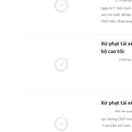
1179
liên qu
Ngày 8/7, Đội Cảnh 
an) cho biết, đã lập
Vĩnh Hảo, đoạn qua
Xử phạt tài 
bộ cao tốc
1398
liên
Xử phạt tài x
486
liên qua
Lực lượng CSGT vừa
- Cam Lâm với mức p