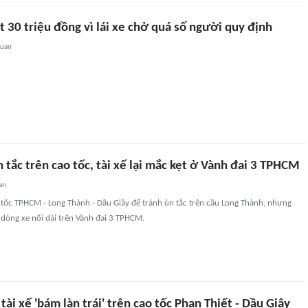
t 30 triệu đồng vì lái xe chở quá số người quy định
quan
 tắc trên cao tốc, tài xế lại mắc kẹt ở Vành đai 3 TPHCM
an
o tốc TPHCM - Long Thành - Dầu Giây để tránh ùn tắc trên cầu Long Thành, nhưng
i dòng xe nối dài trên Vành đai 3 TPHCM.
tài xế 'bám làn trái' trên cao tốc Phan Thiết - Dầu Giây