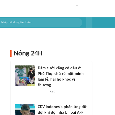
Nóng 24H
Đám cưới vắng cô dâu ở
Phú Thọ, chú rể một mình
làm lễ, hai họ khóc vì
thương
9 giờ
CĐV Indonesia phản ứng dữ
dội khi đội nhà bị loại AFF