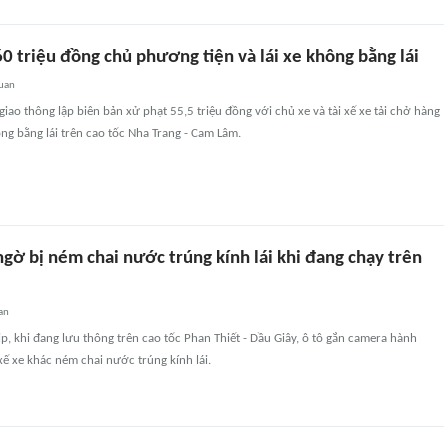
0 triệu đồng chủ phương tiện và lái xe không bằng lái
quan
giao thông lập biên bản xử phạt 55,5 triệu đồng với chủ xe và tài xế xe tải chở hàng
ng bằng lái trên cao tốc Nha Trang - Cam Lâm.
 ngờ bị ném chai nước trúng kính lái khi đang chạy trên
an
ip, khi đang lưu thông trên cao tốc Phan Thiết - Dầu Giây, ô tô gắn camera hành
 xế xe khác ném chai nước trúng kính lái.