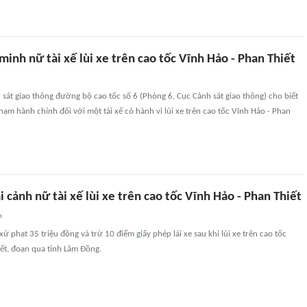
inh nữ tài xế lùi xe trên cao tốc Vĩnh Hảo - Phan Thiết
 sát giao thông đường bộ cao tốc số 6 (Phòng 6, Cục Cảnh sát giao thông) cho biết
phạm hành chính đối với một tài xế có hành vi lùi xe trên cao tốc Vĩnh Hảo - Phan
i cảnh nữ tài xế lùi xe trên cao tốc Vĩnh Hảo - Phan Thiết
n
 xử phạt 35 triệu đồng và trừ 10 điểm giấy phép lái xe sau khi lùi xe trên cao tốc
ết, đoạn qua tỉnh Lâm Đồng.