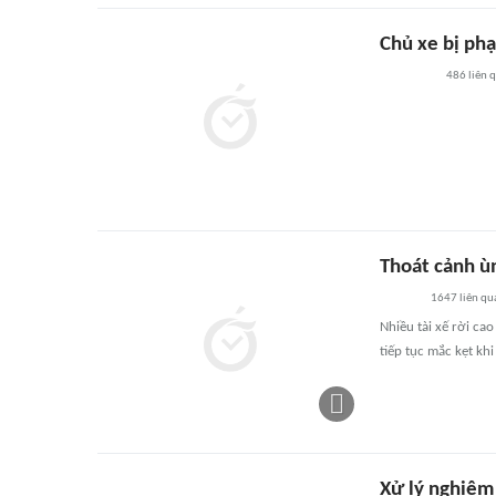
Chủ xe bị phạ
486
liên 
Thoát cảnh ùn
1647
liên qu
Nhiều tài xế rời ca
tiếp tục mắc kẹt kh
Xử lý nghiêm 