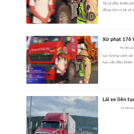
Tài xế điều khiển p
đồng cho cả tài xế và
Xử phạt 176 t
96
liên qu
Lực lượng cảnh sát 
hạn vẫn điều khiển 
Lái xe liên tụ
12
liên q