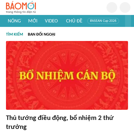
NÓNG
MỚI
VIDEO
CHỦ ĐỀ
#ASEAN Cup 2026
#Trí tuệ nhân tạo
#Mỹ - Iran
#Khám phá Việt Nam
TÌM KIẾM
BAN ĐỐI NGOẠI
#Khám phá thế giới
Thủ tướng điều động, bổ nhiệm 2 thứ
trưởng