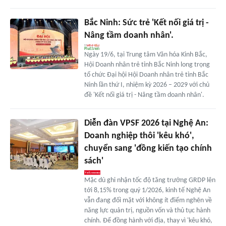
Bắc Ninh: Sức trẻ 'Kết nối giá trị -
Nâng tầm doanh nhân'.
Ngày 19/6, tại Trung tâm Văn hóa Kinh Bắc,
Hội Doanh nhân trẻ tỉnh Bắc Ninh long trọng
tổ chức Đại hội Hội Doanh nhân trẻ tỉnh Bắc
Ninh lần thứ I, nhiệm kỳ 2026 – 2029 với chủ
đề 'Kết nối giá trị - Nâng tầm doanh nhân'.
Diễn đàn VPSF 2026 tại Nghệ An:
Doanh nghiệp thôi 'kêu khó',
chuyển sang 'đồng kiến tạo chính
sách'
Mặc dù ghi nhận tốc độ tăng trưởng GRDP lên
tới 8,15% trong quý 1/2026, kinh tế Nghệ An
vẫn đang đối mặt với không ít điểm nghẽn về
năng lực quản trị, nguồn vốn và thủ tục hành
chính. Để đồng hành với địa, thay vì 'kêu khó,