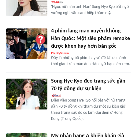
'Ngọc nữ màn ảnh Hàn' Song Hye Kyo bất ngờ
vướng nghi vấn can thiệp thẩm mỹ.
4 phim lãng mạn xuyên không
Hàn Quốc: Một siêu phẩm remake
được khen hay hơn bản gốc
Đây là những bộ phim hay về đề tài du hành
thời gian trên màn ảnh Hàn ngữ bạn nên xem.
Song Hye Kyo đeo trang sức gần
70 tỷ đồng dự sự kiện
Diễn viên Song Hye Kyo nổi bật với nữ trang
gần 70 tỷ đồng khi tham dự một sự kiện giới
thiệu trang sức do cô làm đại diện ở Hong
Kong (Trung Quốc).
Mỹ nhân hạng A khiến khán giả