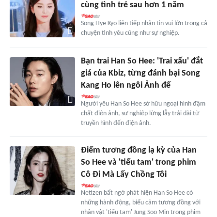
cùng tình trẻ sau hơn 1 năm
Song Hye Kyo liên tiếp nhận tin vui lớn trong cả
chuyện tình yêu cũng như sự nghiệp.
Bạn trai Han So Hee: 'Trai xấu' đắt
giá của Kbiz, từng đánh bại Song
Kang Ho lên ngôi Ảnh đế
Người yêu Han So Hee sở hữu ngoại hình đậm
chất điện ảnh, sự nghiệp lừng lẫy trải dài từ
truyền hình đến điện ảnh.
Điểm tương đồng lạ kỳ của Han
So Hee và 'tiểu tam' trong phim
Cô Đi Mà Lấy Chồng Tôi
Netizen bất ngờ phát hiện Han So Hee có
những hành động, biểu cảm tương đồng với
nhân vật 'tiểu tam' Jung Soo Min trong phim