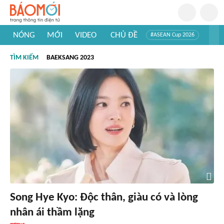
NÓNG
MỚI
VIDEO
CHỦ ĐỀ
#ASEAN Cup 2026
#Trí tuệ nhân tạo
#Mỹ - Iran
#Khám phá Việt Nam
TÌM KIẾM
BAEKSANG 2023
#Khám phá thế giới
Song Hye Kyo: Độc thân, giàu có và lòng
nhân ái thầm lặng