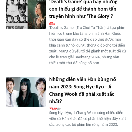
'Death's Game' quá hay nhưng
còn thiếu gì để thành bom tấn
truyền hình như 'The Glory'?
'Death's Game' (Trò Chơi Tử Thần) là tựa phim
hiếm có trong kho tàng phim ảnh Hàn Quốc
thời gian gần đây có thể đáp ứng được mọi
khía cạnh từ nội dung, thông điệp cho tới diễn
xuất. Mang đủ yếu tố để giành một suất đề cử
cho lễ trao giải Baeksang 2024, nhưng vẫn
thiếu một thứ để bùng nổ hơn.
Những diễn viên Hàn bùng nổ
năm 2023: Song Hye Kyo - Ji
Chang Wook đã phải xuất sắc
nhất?
Song Hye Kyo, Ji Chang Wook cùng nhiều diễn
viên xứ Hàn khác đã có phần thể hiện đầy xuất
sắc trong các bộ phim lên sóng năm 2023.