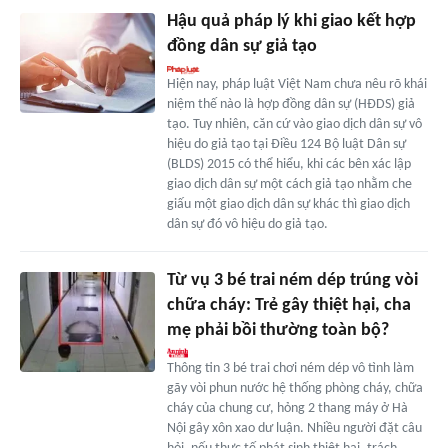
Hậu quả pháp lý khi giao kết hợp
đồng dân sự giả tạo
Hiện nay, pháp luật Việt Nam chưa nêu rõ khái
niệm thế nào là hợp đồng dân sự (HĐDS) giả
tạo. Tuy nhiên, căn cứ vào giao dịch dân sự vô
hiệu do giả tạo tại Điều 124 Bộ luật Dân sự
(BLDS) 2015 có thể hiểu, khi các bên xác lập
giao dịch dân sự một cách giả tạo nhằm che
giấu một giao dịch dân sự khác thì giao dịch
dân sự đó vô hiệu do giả tạo.
Từ vụ 3 bé trai ném dép trúng vòi
chữa cháy: Trẻ gây thiệt hại, cha
mẹ phải bồi thường toàn bộ?
Thông tin 3 bé trai chơi ném dép vô tình làm
gãy vòi phun nước hệ thống phòng cháy, chữa
cháy của chung cư, hỏng 2 thang máy ở Hà
Nội gây xôn xao dư luận. Nhiều người đặt câu