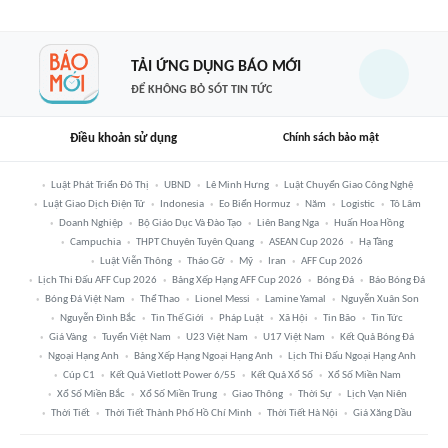
TẢI ỨNG DỤNG BÁO MỚI
ĐỂ KHÔNG BỎ SÓT TIN TỨC
Điều khoản sử dụng
Chính sách bảo mật
Luật Phát Triển Đô Thị
UBND
Lê Minh Hưng
Luật Chuyển Giao Công Nghệ
Luật Giao Dịch Điện Tử
Indonesia
Eo Biển Hormuz
Năm
Logistic
Tô Lâm
Doanh Nghiệp
Bộ Giáo Dục Và Đào Tạo
Liên Bang Nga
Huấn Hoa Hồng
Campuchia
THPT Chuyên Tuyên Quang
ASEAN Cup 2026
Hạ Tầng
Luật Viễn Thông
Tháo Gỡ
Mỹ
Iran
AFF Cup 2026
Lịch Thi Đấu AFF Cup 2026
Bảng Xếp Hạng AFF Cup 2026
Bóng Đá
Báo Bóng Đá
Bóng Đá Việt Nam
Thể Thao
Lionel Messi
Lamine Yamal
Nguyễn Xuân Son
Nguyễn Đình Bắc
Tin Thế Giới
Pháp Luật
Xã Hội
Tin Bão
Tin Tức
Giá Vàng
Tuyển Việt Nam
U23 Việt Nam
U17 Việt Nam
Kết Quả Bóng Đá
Ngoại Hạng Anh
Bảng Xếp Hạng Ngoại Hạng Anh
Lịch Thi Đấu Ngoại Hạng Anh
Cúp C1
Kết Quả Vietlott Power 6/55
Kết Quả Xổ Số
Xổ Số Miền Nam
Xổ Số Miền Bắc
Xổ Số Miền Trung
Giao Thông
Thời Sự
Lịch Vạn Niên
Thời Tiết
Thời Tiết Thành Phố Hồ Chí Minh
Thời Tiết Hà Nội
Giá Xăng Dầu