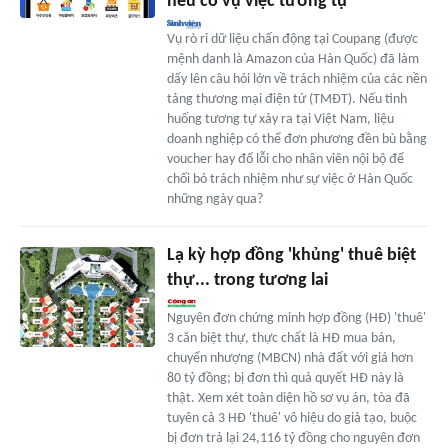
nếu có vụ việc tương tự
Vụ rò rỉ dữ liệu chấn động tại Coupang (được
mệnh danh là Amazon của Hàn Quốc) đã làm
dấy lên câu hỏi lớn về trách nhiệm của các nền
tảng thương mại điện tử (TMĐT). Nếu tình
huống tương tự xảy ra tại Việt Nam, liệu
doanh nghiệp có thể đơn phương đền bù bằng
voucher hay đổ lỗi cho nhân viên nội bộ để
chối bỏ trách nhiệm như sự việc ở Hàn Quốc
những ngày qua?
Lạ kỳ hợp đồng 'khủng' thuê biệt
thự... trong tương lai
Nguyên đơn chứng minh hợp đồng (HĐ) 'thuê'
3 căn biệt thự, thực chất là HĐ mua bán,
chuyển nhượng (MBCN) nhà đất với giá hơn
80 tỷ đồng; bị đơn thì quả quyết HĐ này là
thật. Xem xét toàn diện hồ sơ vụ án, tòa đã
tuyên cả 3 HĐ 'thuê' vô hiệu do giả tạo, buộc
bị đơn trả lại 24,116 tỷ đồng cho nguyên đơn