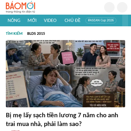
NÓNG
MỚI
VIDEO
CHỦ ĐỀ
#ASEAN Cup 2026
#Trí tuệ nhân tạo
#Mỹ - Iran
#Khám phá Việt Nam
TÌM KIẾM
BLDS 2015
#Khám phá thế giới
Bị mẹ lấy sạch tiền lương 7 năm cho anh
trai mua nhà, phải làm sao?