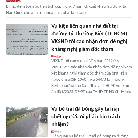
Bị mẹ đem toàn bộ tiền tích cóp trong 7 năm đi xuất khẩu lao động tại
Hàn Quốc cho anh trai mua nhà, phải làm sao?
Vụ kiện liên quan nhà đất tại
đường Lý Thường Kiệt (TP HCM):
VKSND tối cao nhận đơn đề nghị
kháng nghị giám đốc thẩm
VKSND tối cao vừa có Văn bản 2312/XN-
VKSTC-V12 xác nhận đã nhận đơn đề nghị xem
xét kháng nghị giám đốc thẩm của ông Trần
Ngọc Châu (SN 1960, ngụ 544/8 Lý Thường
Kiệt, phường Tân Sơn Nhất, TP HCM) với Bản
án 801/2025/DS-PT của TAND TP Hồ Chí Minh.
Vụ bé trai đá bóng gây tai nạn
chết người: Ai phải chịu trách
nhiệm?
Liên quan vụ bé trai 5 tuổi đá bóng ra đường