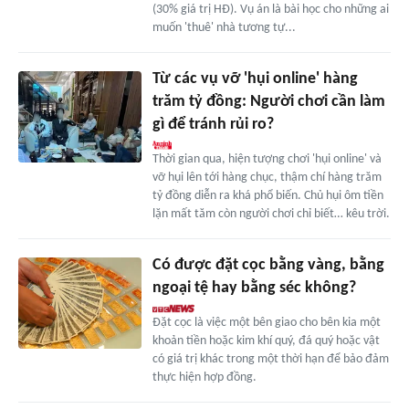
(30% giá trị HĐ). Vụ án là bài học cho những ai
muốn 'thuê' nhà tương tự...
Từ các vụ vỡ 'hụi online' hàng
trăm tỷ đồng: Người chơi cần làm
gì để tránh rủi ro?
Thời gian qua, hiện tượng chơi 'hụi online' và
vỡ hụi lên tới hàng chục, thậm chí hàng trăm
tỷ đồng diễn ra khá phổ biến. Chủ hụi ôm tiền
lặn mất tăm còn người chơi chỉ biết… kêu trời.
Có được đặt cọc bằng vàng, bằng
ngoại tệ hay bằng séc không?
Đặt cọc là việc một bên giao cho bên kia một
khoản tiền hoặc kim khí quý, đá quý hoặc vật
có giá trị khác trong một thời hạn để bảo đảm
thực hiện hợp đồng.