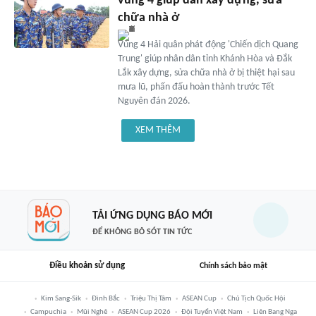
vùng 4 giúp dân xây dựng, sửa
chữa nhà ở
Vùng 4 Hải quân phát động 'Chiến dịch Quang
Trung' giúp nhân dân tỉnh Khánh Hòa và Đắk
Lắk xây dựng, sửa chữa nhà ở bị thiệt hại sau
mưa lũ, phấn đấu hoàn thành trước Tết
Nguyên đán 2026.
XEM THÊM
TẢI ỨNG DỤNG BÁO MỚI
ĐỂ KHÔNG BỎ SÓT TIN TỨC
Điều khoản sử dụng
Chính sách bảo mật
Kim Sang-Sik
Đình Bắc
Triệu Thị Tâm
ASEAN Cup
Chủ Tịch Quốc Hội
Campuchia
Mũi Nghê
ASEAN Cup 2026
Đội Tuyển Việt Nam
Liên Bang Nga