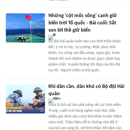
Những 'cột mốc sống' canh giữ
biển trời Tổ quốc - Bài cuối: Sắt
son lời thề giữ biển
Bộ đội Hải quân luôn nêu cao tinh thần đoàn
kết, ý chí tự lực, tự cường, khắc phục khó
khăn, trụ vững nơi đầu sóng, ngọn gió, hoàn
thành tốt mọi nhiệm vụ được giao; phát huy
phẩm chất, truyền thống tốt đẹp của Bộ đội
Cụ Hồ - Người chiến sĩ Hải quân.
Khi dân cần, dân khó có Bộ đội Hải
quân
Mưa lũ lịch sử tàn phá nặng nề các tỉnh miền
Trung, cuốn trôi hàng nghìn mái nhà, đẩy
nhiều gia đình vào cảnh khó khăn trước thềm
năm mới. Thấu hiểu nỗi lo 'không nhà để ở'
của bà con vùng lũ, với tinh thần 'Khi dân cần,