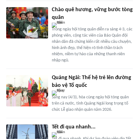
Chào quê hương, vững bước tòng
quân
Trong ngày hội tòng quân diễn ra sáng 4-3, các
phóng viên, cộng tác viên của Báo Quân đội
nhân dân đã chứng kiến rất nhiều câu chuyện,
hình ảnh đẹp, thể hiện rõ tinh thần trách
nhiệm, niềm tự hào của những thanh niên
nhập ngũ.
Quảng Ngãi: Thế hệ trẻ lên đường
bảo vệ Tổ quốc
Sáng nay (4/3), hòa cùng ngày hội tòng quân
trên cả nước, tỉnh Quảng Ngãi long trọng tổ
chức Lễ giao nhận quân năm 2026.
Tết đi qua nhanh...
Tết đi qua nhanh. Khi dư âm đoàn viên dịp Tết