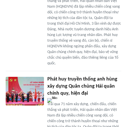
thắng và phát triển, Hải quân nhân dân Việt
Nam (HQNDVN) đã lập nhiều chiến công vang
dội, có chiến công trở thành huyền thoại như
những kỳ tích của dân tộc ta, Quân đội ta
trong thời đại Hồ Chí Minh, 3 lần vinh dự được
Đảng, Nhà nước tuyên dương danh hiệu Anh
hùng Lực lượng vũ trang nhân dân. Phát huy
truyền thống vẻ vang đó, cán bộ, chiến sĩ
HQNDVN không ngừng phấn đấu, xây dựng
Quân chủng chính quy, hiện đại, bảo vệ vững
chắc chủ quyền biển, đảo thiêng liêng của Tổ
quốc.
Phát huy truyền thống anh hùng
xây dựng Quân chủng Hải quân
chính quy, hiện đại
Trải qua 71 năm xây dựng, chiến đấu, chiến
thắng và phát triển, Hải quân nhân dân Việt
Nam đã lập nhiều chiến công vang dội, có
chiến công trở thành huyền thoại như những
kỳ tích của dân tộc ta, Quân đội ta trong thời