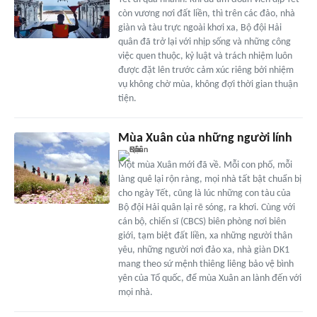
còn vương nơi đất liền, thì trên các đảo, nhà
giàn và tàu trực ngoài khơi xa, Bộ đội Hải
quân đã trở lại với nhịp sống và những công
việc quen thuộc, kỷ luật và trách nhiệm luôn
được đặt lên trước cảm xúc riêng bởi nhiệm
vụ không chờ mùa, không đợi thời gian thuận
tiện.
Mùa Xuân của những người lính
Một mùa Xuân mới đã về. Mỗi con phố, mỗi
làng quê lại rộn ràng, mọi nhà tất bật chuẩn bị
cho ngày Tết, cũng là lúc những con tàu của
Bộ đội Hải quân lại rẽ sóng, ra khơi. Cùng với
cán bộ, chiến sĩ (CBCS) biên phòng nơi biên
giới, tạm biệt đất liền, xa những người thân
yêu, những người nơi đảo xa, nhà giàn DK1
mang theo sứ mệnh thiêng liêng bảo vệ bình
yên của Tổ quốc, để mùa Xuân an lành đến với
mọi nhà.