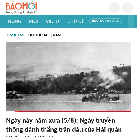
NÓNG
MỚI
VIDEO
CHỦ ĐỀ
#ASEAN Cup 2026
#Trí tuệ nhân tạo
#Mỹ - Iran
#Khám phá Việt Nam
TÌM KIẾM
BỘ ĐỘI HẢI QUÂN
#Khám phá thế giới
Ngày này năm xưa (5/8): Ngày truyền
thống đánh thắng trận đầu của Hải quân