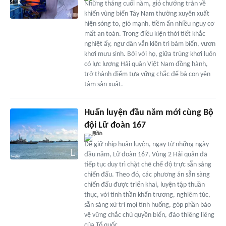
Những tháng cuối năm, gió chướng tràn về
khiến vùng biển Tây Nam thường xuyên xuất
hiện sóng to, gió mạnh, tiềm ẩn nhiều nguy cơ
mất an toàn. Trong điều kiện thời tiết khắc
nghiệt ấy, ngư dân vẫn kiên trì bám biển, vươn
khơi mưu sinh. Bởi với họ, giữa trùng khơi luôn
có lực lượng Hải quân Việt Nam đồng hành,
trở thành điểm tựa vững chắc để bà con yên
tâm sản xuất.
Huấn luyện đầu năm mới cùng Bộ
đội Lữ đoàn 167
Để giữ nhịp huấn luyện, ngay từ những ngày
đầu năm, Lữ đoàn 167, Vùng 2 Hải quân đã
tiếp tục duy trì chặt chẽ chế độ trực sẵn sàng
chiến đấu. Theo đó, các phương án sẵn sàng
chiến đấu được triển khai, luyện tập thuần
thục, với tinh thần khẩn trương, nghiêm túc,
sẵn sàng xử trí mọi tình huống, góp phần bảo
vệ vững chắc chủ quyền biển, đảo thiêng liêng
của Tổ quốc.