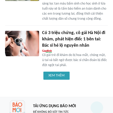
sàng lọc tan máu bẩm sinh cho học sinh ở lứa
tuổi này sẽ là tấm bảo hiểm an toàn dành cho
các em trong tương lai, đồng thời cải thiện
chất lượng dân số chung trong cộng đồng.
Có 3 triệu chứng, cô gái Hà Nội đi
khám, phát hiện điếc 1 bên tai:
Bác sĩ hé lộ nguyên nhân
Cô gái trẻ đi khám do bị hoa mắt, chóng mặt,
ù tai và bất ngờ được bác sĩ chẩn đoán bị điếc
đột ngột tai phải.
XEM THÊM
TẢI ỨNG DỤNG BÁO MỚI
ĐỂ KHÔNG BỎ SÓT TIN TỨC