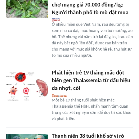
chợ mạng giá 70.000 đồng/kg:
Người thành phố tò mò đặt mua
Ở nhiều miền quê Việt Nam, rau dệu từng bị
xem như cỏ dại, mọc hoang ven bờ mương, ao
hồ. Thế nhưng vài năm trở lại đây, loại rau dân
dã này bất ngờ 'lên đời', được rao bán trên
chợ mạng với mức giá không hề rẻ, thu hút sự
tò mò của nhiều người.
Phát hiện trẻ 19 tháng mắc đột
biến gen Thalassemia từ dấu hiệu
da nhợt, còi
Một bé 19 tháng tuổi phát hiện mắc
Thalassemia thể HbH, nhấn mạnh tầm quan
trọng của xét nghiệm sớm để duy trì sức khỏe
và phát triển.
Thanh niên 38 tuổi khổ sở vì rò