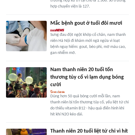
trường hợp xử trí tại chỗ là 1.306. Số trường
hợp chuyển viện là 127.
Mắc bệnh gout ở tuổi đôi mươi
Sưng đau đột ngột khớp cổ chân, nam thanh
niên Hà Nội đi khám mới ngã ngửa vì loạt
bệnh nguy hiểm: gout, béo phì, mỡ máu cao,
gan nhiễm mỡ.
Nam thanh niên 20 tuổi tổn
thương tủy cổ vì lạm dụng bóng
cười
Dùng hơn 50 quả bóng cười mỗi lần, nam
thanh niên bị tổn thương tủy cổ, yếu liệt tứ chi
do thiếu vitamin B12 - hậu quả điển hình khi
hít khí N2O kéo dài.
Thanh niên 20 tuổi liệt tứ chi vì hít