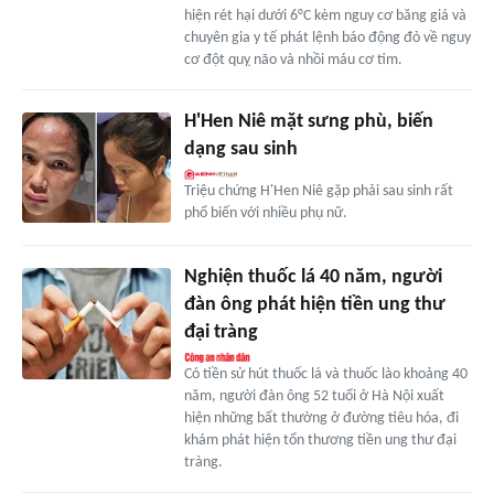
hiện rét hại dưới 6°C kèm nguy cơ băng giá và
chuyên gia y tế phát lệnh báo động đỏ về nguy
cơ đột quỵ não và nhồi máu cơ tim.
H'Hen Niê mặt sưng phù, biến
dạng sau sinh
Triệu chứng H'Hen Niê gặp phải sau sinh rất
phổ biến với nhiều phụ nữ.
Nghiện thuốc lá 40 năm, người
đàn ông phát hiện tiền ung thư
đại tràng
Có tiền sử hút thuốc lá và thuốc lào khoảng 40
năm, người đàn ông 52 tuổi ở Hà Nội xuất
hiện những bất thường ở đường tiêu hóa, đi
khám phát hiện tổn thương tiền ung thư đại
tràng.