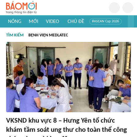
NÓNG
MỚI
VIDEO
CHỦ ĐỀ
#ASEAN Cup 2026
#Trí tuệ nhân tạo
#Mỹ - Iran
#Khám phá Việt Nam
TÌM KIẾM
BỆNH VIỆN MEDLATEC
#Khám phá thế giới
VKSND khu vực 8 – Hưng Yên tổ chức
khám tầm soát ung thư cho toàn thể công