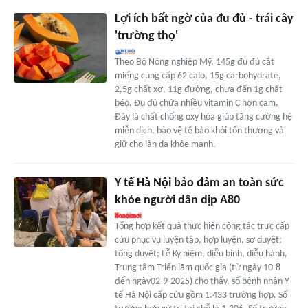
Lợi ích bất ngờ của đu đủ - trái cây
'trường thọ'
Theo Bộ Nông nghiệp Mỹ, 145g đu đủ cắt
miếng cung cấp 62 calo, 15g carbohydrate,
2,5g chất xơ, 11g đường, chưa đến 1g chất
béo. Đu đủ chứa nhiều vitamin C hơn cam.
Đây là chất chống oxy hóa giúp tăng cường hệ
miễn dịch, bảo vệ tế bào khỏi tổn thương và
giữ cho làn da khỏe mạnh.
Y tế Hà Nội bảo đảm an toàn sức
khỏe người dân dịp A80
Tổng hợp kết quả thực hiện công tác trực cấp
cứu phục vụ luyện tập, hợp luyện, sơ duyệt;
tổng duyệt; Lễ Kỷ niệm, diễu binh, diễu hành,
Trung tâm Triển lãm quốc gia (từ ngày 10-8
đến ngày02-9-2025) cho thấy, số bệnh nhân Y
tế Hà Nội cấp cứu gồm 1.433 trường hợp. Số