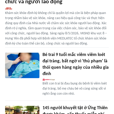
chức và người lao động
Khám sức khỏe định kỳ không chỉ là quyền lợi mà còn là biện pháp quan
trọng nhằm bảo vệ sức khỏe, nâng cao hiệu quả công tác và thực hiện
đúng quy định của Nhà nước về chăm sóc sức khỏe người lao động. Xác
định rõ ý nghĩa, tầm quan trọng của việc chăm sóc, bảo vệ sức khỏe đối
với công chức, người lao động. Sáng ngày 8/5/2026, VKSND khu vực 8 –
Hưng Yên đã phối hợp với Bệnh viện MEDLATEC tổ chức khám sức khỏe
định kỳ cho toàn thể cán bộ, công chức và người lao động.
Bé trai 9 tuổi mắc viêm viêm loét
đại tràng, bất ngờ vì 'thủ phạm' là
thói quen hàng ngày của nhiều gia
đình
Biết con trai bị đau bụng do bệnh lý viêm loét
đại tràng, bố mẹ cháu bé vô cùng sửng sốt vì
nghĩ rằng con còn nhỏ.
145 người khuyết tật ở Ứng Thiên