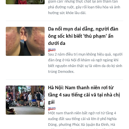
giảm cân' nhưng thực chất lại âm thầm tàn
phá đường ruột, gây rối loạn tiêu hóa và ảnh
hưởng sức khỏe lâu dài.
Da nổi mụn dai dẳng, người đàn
ông sốc khi biết 'thủ phạm' ẩn
dưới da
Sau 2 năm điều trị mụn không hiệu quả, người
đàn ông ở Hà Nội đi khám và ngỡ ngàng khi
biết nguyên nhân thật sự là viêm da do ký sinh
trùng Demodex.
Hà Nội: Nam thanh niên rơi từ
tầng 4 sau tiếng cãi vã tại nhà chị
gái
Một nam thanh niên bất ngờ rơi từ tầng 4
xuống đất sau tiếng cãi vã lớn ở phố Nghĩa
Dũng, phường Phúc Xá (quận Ba Đình, Hà