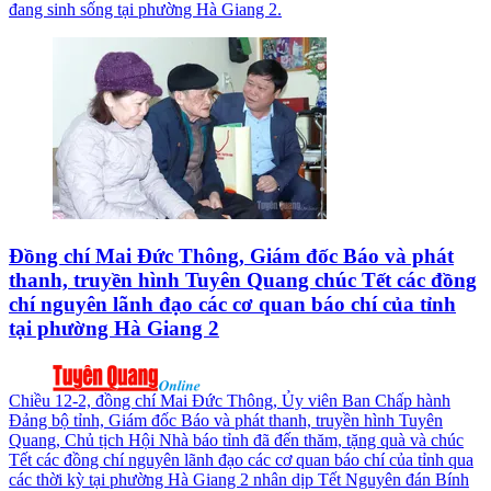
đang sinh sống tại phường Hà Giang 2.
Đồng chí Mai Đức Thông, Giám đốc Báo và phát
thanh, truyền hình Tuyên Quang chúc Tết các đồng
chí nguyên lãnh đạo các cơ quan báo chí của tỉnh
tại phường Hà Giang 2
Chiều 12-2, đồng chí Mai Đức Thông, Ủy viên Ban Chấp hành
Đảng bộ tỉnh, Giám đốc Báo và phát thanh, truyền hình Tuyên
Quang, Chủ tịch Hội Nhà báo tỉnh đã đến thăm, tặng quà và chúc
Tết các đồng chí nguyên lãnh đạo các cơ quan báo chí của tỉnh qua
các thời kỳ tại phường Hà Giang 2 nhân dịp Tết Nguyên đán Bính