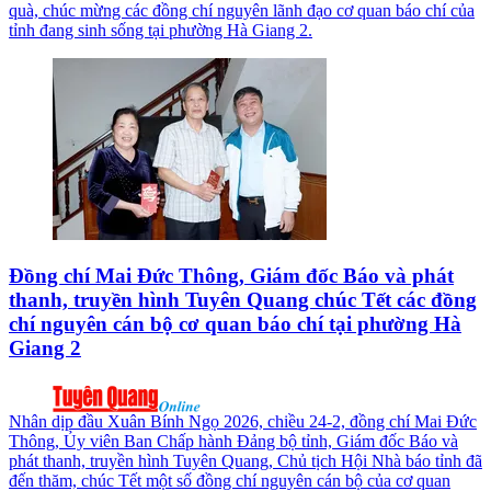
quà, chúc mừng các đồng chí nguyên lãnh đạo cơ quan báo chí của
tỉnh đang sinh sống tại phường Hà Giang 2.
Đồng chí Mai Đức Thông, Giám đốc Báo và phát
thanh, truyền hình Tuyên Quang chúc Tết các đồng
chí nguyên cán bộ cơ quan báo chí tại phường Hà
Giang 2
Nhân dịp đầu Xuân Bính Ngọ 2026, chiều 24-2, đồng chí Mai Đức
Thông, Ủy viên Ban Chấp hành Đảng bộ tỉnh, Giám đốc Báo và
phát thanh, truyền hình Tuyên Quang, Chủ tịch Hội Nhà báo tỉnh đã
đến thăm, chúc Tết một số đồng chí nguyên cán bộ của cơ quan