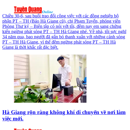
Chiều 30-6, sau buổi trao đổi công việc với các đồng nghiệp bộ
phận PT – TH (Báo Hà Giang cũ), chị Phạm Tuyến, phóng viên
Phòng Thư ký – Biên tập có nói với tôi, đêm nay em sang chứng
kiến ngừng phát sóng PT – TH Hà Giang nhé. Về nhà, tôi sực nghĩ
34 năm qua, bao người đã gắn bó thanh xuân với những cánh sóng
PT – TH Hà Giang, vì thế đêm ngừng phát sóng PT – TH Hà
Giang là thời khắc rất đặc biệt.
Hà Giang rộn ràng không khí di chuyển về nơi làm
việc mới.