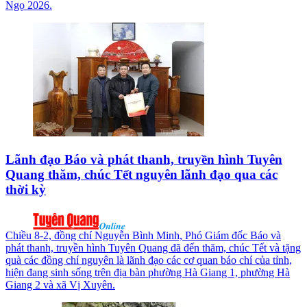
Ngọ 2026.
Lãnh đạo Báo và phát thanh, truyền hình Tuyên
Quang thăm, chúc Tết nguyên lãnh đạo qua các
thời kỳ
Chiều 8-2, đồng chí Nguyễn Bình Minh, Phó Giám đốc Báo và
phát thanh, truyền hình Tuyên Quang đã đến thăm, chúc Tết và tặng
quà các đồng chí nguyên là lãnh đạo các cơ quan báo chí của tỉnh,
hiện đang sinh sống trên địa bàn phường Hà Giang 1, phường Hà
Giang 2 và xã Vị Xuyên.