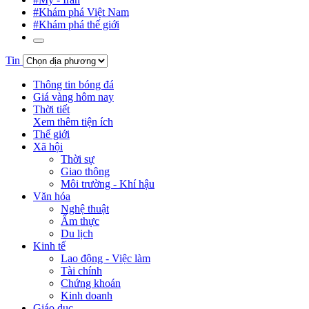
#Khám phá Việt Nam
#Khám phá thế giới
Tin
Thông tin bóng đá
Giá vàng hôm nay
Thời tiết
Xem thêm tiện ích
Thế giới
Xã hội
Thời sự
Giao thông
Môi trường - Khí hậu
Văn hóa
Nghệ thuật
Ẩm thực
Du lịch
Kinh tế
Lao động - Việc làm
Tài chính
Chứng khoán
Kinh doanh
Giáo dục