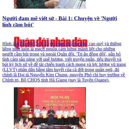
Người đam mê viết sử - Bài 1: Chuyện về 'Người
lính cầm bút'
Hình ảnh Bộ đội Cụ Hồ với phẩm chất tốt đẹp, cao quý và thiêng
liêng nhất luôn là mạch nguồn cảm hứng mãnh liệt cho những
người cầm bút trong và ngoài Quân đội. 'Tri ân đồng đội', gắn bó
tình cảm sâu nặng với quê hương, viết truyện ngắn, tiểu thuyết và
bút ký lịch sử về đề tài chiến tranh cách mạng và lực lượng vũ trang
(LLVT) nhân dân bằng tâm huyết của cả đời trong quân ngũ, đó
chính là Đại tá Nguyễn Kim Chung, nguyên Phó chỉ huy trưởng về
Chính trị, Bộ CHQS tỉnh Hà Giang (nay là Tuyên Quang).