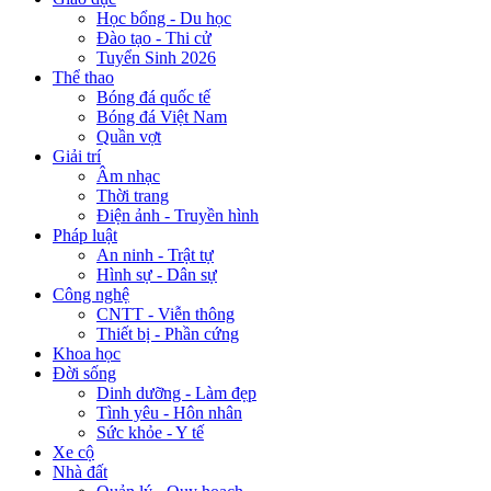
Học bổng - Du học
Đào tạo - Thi cử
Tuyển Sinh 2026
Thể thao
Bóng đá quốc tế
Bóng đá Việt Nam
Quần vợt
Giải trí
Âm nhạc
Thời trang
Điện ảnh - Truyền hình
Pháp luật
An ninh - Trật tự
Hình sự - Dân sự
Công nghệ
CNTT - Viễn thông
Thiết bị - Phần cứng
Khoa học
Đời sống
Dinh dưỡng - Làm đẹp
Tình yêu - Hôn nhân
Sức khỏe - Y tế
Xe cộ
Nhà đất