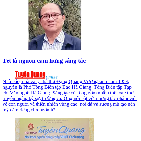
Tết là nguồn cảm hứng sáng tác
Nhà báo, nhà văn, nhà thơ Đặng Quang Vượng sinh năm 1954,
nguyên là Phó Tổng Biên tập Báo Hà Giang, Tổng Biên tập Tạp
chí Văn nghệ Hà Giang. Sáng tác của ông gồm nhiều thể loại: thơ,
truyện ngắn, ký sự, trường ca. Ông nổi bật với những tác phẩm viết
về con người và thiên nhiên vùng cao, nơi đá và sương mù tạo nên
mỹ cảm riêng cho ngôn từ.