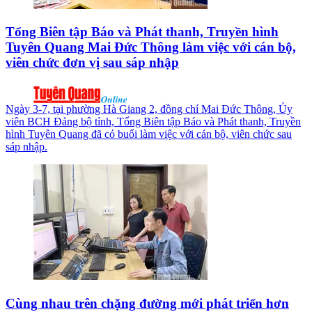
Tổng Biên tập Báo và Phát thanh, Truyền hình
Tuyên Quang Mai Đức Thông làm việc với cán bộ,
viên chức đơn vị sau sáp nhập
Ngày 3-7, tại phường Hà Giang 2, đồng chí Mai Đức Thông, Ủy
viên BCH Đảng bộ tỉnh, Tổng Biên tập Báo và Phát thanh, Truyền
hình Tuyên Quang đã có buổi làm việc với cán bộ, viên chức sau
sáp nhập.
Cùng nhau trên chặng đường mới phát triển hơn