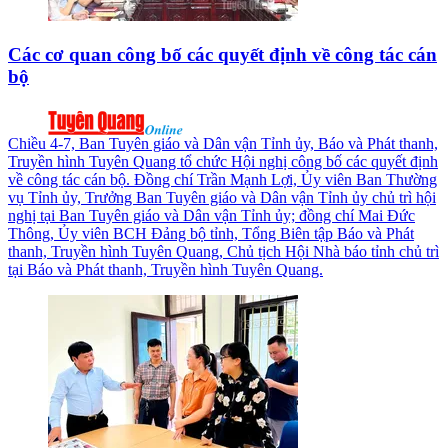
Các cơ quan công bố các quyết định về công tác cán
bộ
Chiều 4-7, Ban Tuyên giáo và Dân vận Tỉnh ủy, Báo và Phát thanh,
Truyền hình Tuyên Quang tổ chức Hội nghị công bố các quyết định
về công tác cán bộ. Đồng chí Trần Mạnh Lợi, Ủy viên Ban Thường
vụ Tỉnh ủy, Trưởng Ban Tuyên giáo và Dân vận Tỉnh ủy chủ trì hội
nghị tại Ban Tuyên giáo và Dân vận Tỉnh ủy; đồng chí Mai Đức
Thông, Ủy viên BCH Đảng bộ tỉnh, Tổng Biên tập Báo và Phát
thanh, Truyền hình Tuyên Quang, Chủ tịch Hội Nhà báo tỉnh chủ trì
tại Báo và Phát thanh, Truyền hình Tuyên Quang.