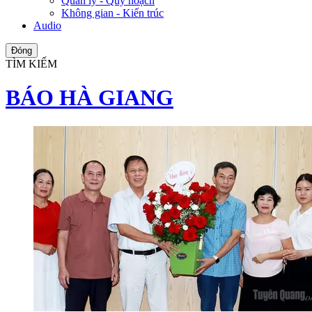
Quản lý - Quy hoạch
Không gian - Kiến trúc
Audio
Đóng
TÌM KIẾM
BÁO HÀ GIANG