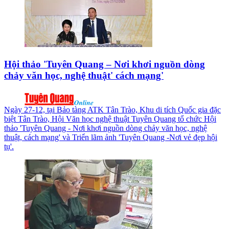
Hội thảo 'Tuyên Quang – Nơi khơi nguồn dòng
chảy văn học, nghệ thuật' cách mạng'
Ngày 27-12, tại Bảo tàng ATK Tân Trào, Khu di tích Quốc gia đặc
biệt Tân Trào, Hội Văn học nghệ thuật Tuyên Quang tổ chức Hội
thảo 'Tuyên Quang - Nơi khơi nguồn dòng chảy văn học, nghệ
thuật, cách mạng' và Triển lãm ảnh 'Tuyên Quang -Nơi vẻ đẹp hội
tụ'.