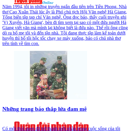
Năm 1994, tôi in những truyện ngắn đầu tiên trên Tiền Phong. Nhà
thơ Cao Xuân Thái lúc ấy là Phó chủ tịch Hội Văn nghệ Hà Giang,
Tổng biên tập tạp chí Văn nghệ. Ông đọc báo, thấy cuối truyện ghi
'Vị Xuyên, Hà Giang', bèn đi tìm xem tại sao có một đứa người Hà
Giang viết văn mà mình lại không biết là đứa nào. Thế rồi ông cũng
dò ra bố mẹ tôi và đến tận nhà. Tôi đang thực tập làm kế toán dưới
huyện thì bố tôi hộc tốc chạy xe máy xuống, bảo có chú nhà thơ
trên tỉnh về tìm con.
Những trang báo thắp lửa đam mê
Có một thói quen đã trở thành một phần trong cuộc sống của tôi