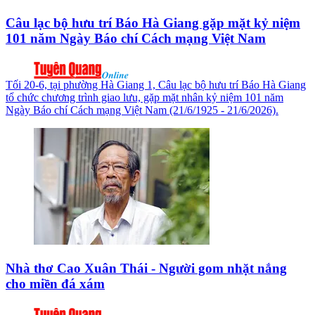
Câu lạc bộ hưu trí Báo Hà Giang gặp mặt kỷ niệm
101 năm Ngày Báo chí Cách mạng Việt Nam
Tối 20-6, tại phường Hà Giang 1, Câu lạc bộ hưu trí Báo Hà Giang
tổ chức chương trình giao lưu, gặp mặt nhân kỷ niệm 101 năm
Ngày Báo chí Cách mạng Việt Nam (21/6/1925 - 21/6/2026).
Nhà thơ Cao Xuân Thái - Người gom nhặt nắng
cho miền đá xám