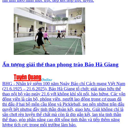
hai tỉnh theo hình thức trực tiếp kết hợp trực tuyến.
Ấn tượng giải thể thao phong trào Báo Hà Giang
BHG - Nhân kỷ niệm 100 năm Ngày Báo chí Cách mạng Việt Nam
(21.6.1925 – 21.6.2025), Báo Hà Giang tổ chức giải giao hữu thể
thao nội bộ vào ngày 21.6 với không khí sôi nổi, hào hứng. Các vận
động viên là cán bộ, phóng viên, người lao động trong cơ quan đã
thi đấu ở hai bộ môn cầu lông và Pickleball, tạo nên những trận đấu
quyết liệt nhưng đầy tinh thần đoàn kết, giao lưu. Giải không chỉ là
sân chơi rèn luyện thể chất mà còn là dịp gắn kết, lan tỏa tinh thần
thể thao, góp phần nâng cao đời sống tinh thần và tiếp thêm năng
lượng tích cực trong môi trường làm báo.