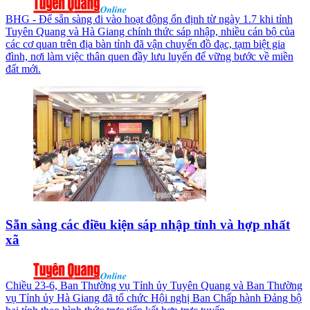
BHG - Để sẵn sàng đi vào hoạt động ổn định từ ngày 1.7 khi tỉnh
Tuyên Quang và Hà Giang chính thức sáp nhập, nhiều cán bộ của
các cơ quan trên địa bàn tỉnh đã vận chuyển đồ đạc, tạm biệt gia
đình, nơi làm việc thân quen đầy lưu luyến để vững bước về miền
đất mới.
Sẵn sàng các điều kiện sáp nhập tỉnh và hợp nhất
xã
Chiều 23-6, Ban Thường vụ Tỉnh ủy Tuyên Quang và Ban Thường
vụ Tỉnh ủy Hà Giang đã tổ chức Hội nghị Ban Chấp hành Đảng bộ