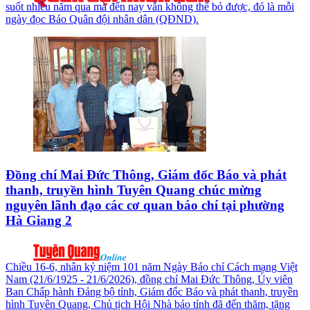
suốt nhiều năm qua mà đến nay vẫn không thể bỏ được, đó là mỗi
ngày đọc Báo Quân đội nhân dân (QĐND).
Đồng chí Mai Đức Thông, Giám đốc Báo và phát
thanh, truyền hình Tuyên Quang chúc mừng
nguyên lãnh đạo các cơ quan báo chí tại phường
Hà Giang 2
Chiều 16-6, nhân kỷ niệm 101 năm Ngày Báo chí Cách mạng Việt
Nam (21/6/1925 - 21/6/2026), đồng chí Mai Đức Thông, Ủy viên
Ban Chấp hành Đảng bộ tỉnh, Giám đốc Báo và phát thanh, truyền
hình Tuyên Quang, Chủ tịch Hội Nhà báo tỉnh đã đến thăm, tặng