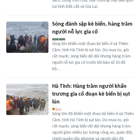
sách, đồng thời thúc đẩy thương mại biên giới
tại tỉnh Đắk Lắk và Gia Lai.
Sóng đánh sập kè biển, hàng trăm
người nỗ lực gia cố
Sóng lớn khiến một đoạn kè biển ở xã Thiên
Cầm, tỉnh Hà Tĩnh bị sụt lún. Dù mưa to, gió
rất mạnh, sóng biển dữ dội nhưng hàng trăm
người nỗ lực gia cố trước khi bão số 10 đổ
bộ...
Hà Tĩnh: Hàng trăm người khẩn
trương gia cố đoạn kè biển bị sụt
lún
Sóng lớn đã khiến một đoạn kè biển ở xã Thiên
Cầm, tỉnh Hà Tĩnh bị sụt lún. Dù mưa to, gió
rất mạnh, sóng biển dữ dội nhưng hàng trăm
người gồm nhiều lực lượng công an, quân đội,
chính quyền địa phương và người dân đã