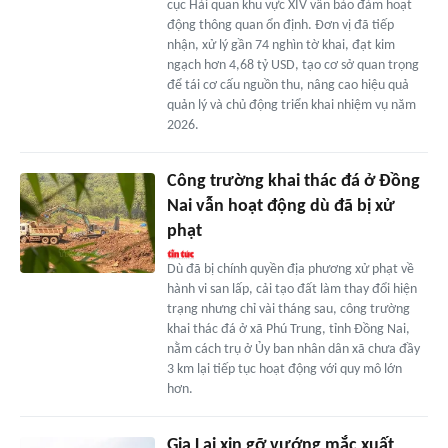
cục Hải quan khu vực XIV vẫn bảo đảm hoạt
động thông quan ổn định. Đơn vị đã tiếp
nhận, xử lý gần 74 nghìn tờ khai, đạt kim
ngạch hơn 4,68 tỷ USD, tạo cơ sở quan trọng
để tái cơ cấu nguồn thu, nâng cao hiệu quả
quản lý và chủ động triển khai nhiệm vụ năm
2026.
Công trường khai thác đá ở Đồng
Nai vẫn hoạt động dù đã bị xử
phạt
Dù đã bị chính quyền địa phương xử phạt về
hành vi san lấp, cải tạo đất làm thay đổi hiện
trạng nhưng chỉ vài tháng sau, công trường
khai thác đá ở xã Phú Trung, tỉnh Đồng Nai,
nằm cách trụ ở Ủy ban nhân dân xã chưa đầy
3 km lại tiếp tục hoạt động với quy mô lớn
hơn.
Gia Lai xin gỡ vướng mắc xuất