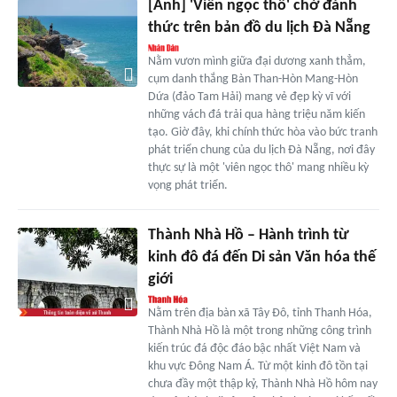
[Ảnh] 'Viên ngọc thô' chờ đánh
thức trên bản đồ du lịch Đà Nẵng
Nằm vươn mình giữa đại dương xanh thẳm,
cụm danh thắng Bàn Than-Hòn Mang-Hòn
Dứa (đảo Tam Hải) mang vẻ đẹp kỳ vĩ với
những vách đá trải qua hàng triệu năm kiến
tạo. Giờ đây, khi chính thức hòa vào bức tranh
phát triển chung của du lịch Đà Nẵng, nơi đây
thực sự là một 'viên ngọc thô' mang nhiều kỳ
vọng phát triển.
Thành Nhà Hồ – Hành trình từ
kinh đô đá đến Di sản Văn hóa thế
giới
Nằm trên địa bàn xã Tây Đô, tỉnh Thanh Hóa,
Thành Nhà Hồ là một trong những công trình
kiến trúc đá độc đáo bậc nhất Việt Nam và
khu vực Đông Nam Á. Từ một kinh đô tồn tại
chưa đầy một thập kỷ, Thành Nhà Hồ hôm nay