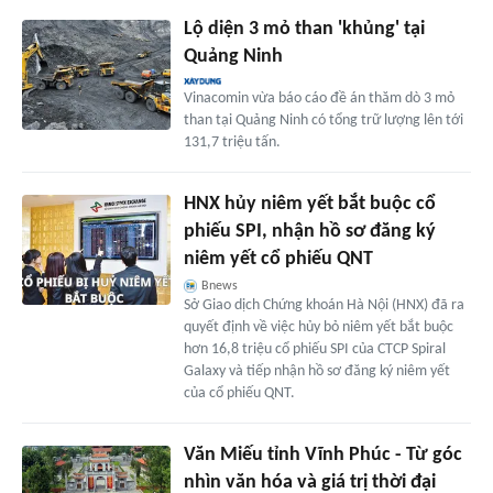
Lộ diện 3 mỏ than 'khủng' tại
Quảng Ninh
Vinacomin vừa báo cáo đề án thăm dò 3 mỏ
than tại Quảng Ninh có tổng trữ lượng lên tới
131,7 triệu tấn.
HNX hủy niêm yết bắt buộc cổ
phiếu SPI, nhận hồ sơ đăng ký
niêm yết cổ phiếu QNT
Bnews
Sở Giao dịch Chứng khoán Hà Nội (HNX) đã ra
quyết định về việc hủy bỏ niêm yết bắt buộc
hơn 16,8 triệu cổ phiếu SPI của CTCP Spiral
Galaxy và tiếp nhận hồ sơ đăng ký niêm yết
của cổ phiếu QNT.
Văn Miếu tỉnh Vĩnh Phúc - Từ góc
nhìn văn hóa và giá trị thời đại