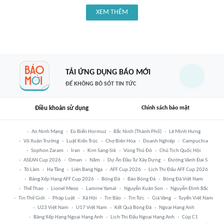
XEM THÊM
TẢI ỨNG DỤNG BÁO MỚI
ĐỂ KHÔNG BỎ SÓT TIN TỨC
Điều khoản sử dụng
Chính sách bảo mật
An Ninh Mạng
Eo Biển Hormuz
Bắc Ninh (thành Phố)
Lê Minh Hưng
Võ Xuân Trường
Luật Kiến Trúc
Chợ Biên Hòa
Doanh Nghiệp
Campuchia
Sophon Zaram
Iran
Kim Sang-Sik
Vùng Thủ Đô
Chủ Tịch Quốc Hội
ASEAN Cup 2026
Oman
Năm
Dự Án Đầu Tư Xây Dựng
Đường Vành Đai 5
Tô Lâm
Hạ Tầng
Liên Bang Nga
AFF Cup 2026
Lịch Thi Đấu AFF Cup 2026
Bảng Xếp Hạng AFF Cup 2026
Bóng Đá
Báo Bóng Đá
Bóng Đá Việt Nam
Thể Thao
Lionel Messi
Lamine Yamal
Nguyễn Xuân Son
Nguyễn Đình Bắc
Tin Thế Giới
Pháp Luật
Xã Hội
Tin Bão
Tin Tức
Giá Vàng
Tuyển Việt Nam
U23 Việt Nam
U17 Việt Nam
Kết Quả Bóng Đá
Ngoại Hạng Anh
Bảng Xếp Hạng Ngoại Hạng Anh
Lịch Thi Đấu Ngoại Hạng Anh
Cúp C1