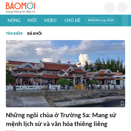
NÓNG
MỚI
VIDEO
CHỦ ĐỀ
#ASEAN Cup 2026
#Trí tuệ nhân tạo
#Mỹ - Iran
#Khám phá Việt Nam
TÌM KIẾM
ĐÁ KHỐI
#Khám phá thế giới
Những ngôi chùa ở Trường Sa: Mang sứ
mệnh lịch sử và văn hóa thiêng liêng