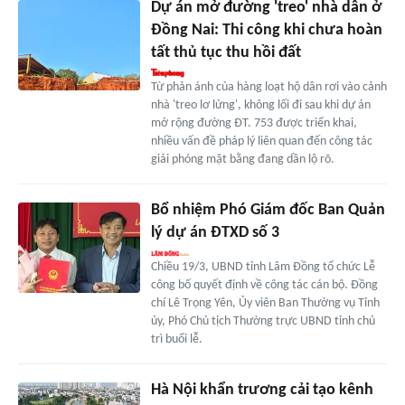
Dự án mở đường 'treo' nhà dân ở
Đồng Nai: Thi công khi chưa hoàn
tất thủ tục thu hồi đất
Từ phản ánh của hàng loạt hộ dân rơi vào cảnh
nhà 'treo lơ lửng', không lối đi sau khi dự án
mở rộng đường ĐT. 753 được triển khai,
nhiều vấn đề pháp lý liên quan đến công tác
giải phóng mặt bằng đang dần lộ rõ.
Bổ nhiệm Phó Giám đốc Ban Quản
lý dự án ĐTXD số 3
Chiều 19/3, UBND tỉnh Lâm Đồng tổ chức Lễ
công bố quyết định về công tác cán bộ. Đồng
chí Lê Trọng Yên, Ủy viên Ban Thường vụ Tỉnh
ủy, Phó Chủ tịch Thường trực UBND tỉnh chủ
trì buổi lễ.
Hà Nội khẩn trương cải tạo kênh