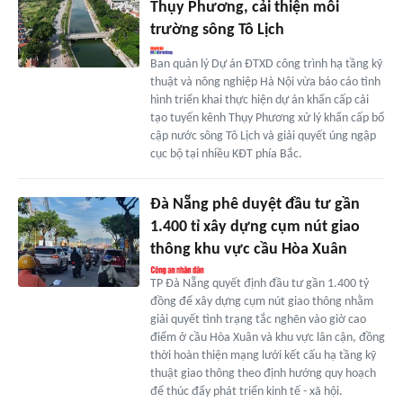
Thụy Phương, cải thiện môi
trường sông Tô Lịch
Ban quản lý Dự án ĐTXD công trình hạ tầng kỹ
thuật và nông nghiệp Hà Nội vừa báo cáo tình
hình triển khai thực hiện dự án khẩn cấp cải
tạo tuyến kênh Thụy Phương xử lý khẩn cấp bổ
cập nước sông Tô Lịch và giải quyết úng ngập
cục bộ tại nhiều KĐT phía Bắc.
Đà Nẵng phê duyệt đầu tư gần
1.400 tỉ xây dựng cụm nút giao
thông khu vực cầu Hòa Xuân
TP Đà Nẵng quyết định đầu tư gần 1.400 tỷ
đồng để xây dựng cụm nút giao thông nhằm
giải quyết tình trạng tắc nghẽn vào giờ cao
điểm ở cầu Hòa Xuân và khu vực lân cận, đồng
thời hoàn thiện mạng lưới kết cấu hạ tầng kỹ
thuật giao thông theo định hướng quy hoạch
để thúc đẩy phát triển kinh tế - xã hội.