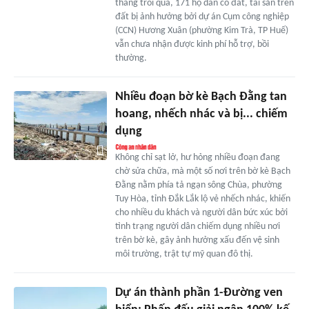
tháng trôi qua, 171 hộ dân có đất, tài sản trên
đất bị ảnh hưởng bởi dự án Cụm công nghiệp
(CCN) Hương Xuân (phường Kim Trà, TP Huế)
vẫn chưa nhận được kinh phí hỗ trợ, bồi
thường.
Nhiều đoạn bờ kè Bạch Đằng tan
hoang, nhếch nhác và bị... chiếm
dụng
Không chỉ sạt lở, hư hỏng nhiều đoạn đang
chờ sửa chữa, mà một số nơi trên bờ kè Bạch
Đằng nằm phía tả ngạn sông Chùa, phường
Tuy Hòa, tỉnh Đắk Lắk lộ vẻ nhếch nhác, khiến
cho nhiều du khách và người dân bức xúc bởi
tình trạng người dân chiếm dụng nhiều nơi
trên bờ kè, gây ảnh hưởng xấu đến vệ sinh
môi trường, trật tự mỹ quan đô thị.
Dự án thành phần 1-Đường ven