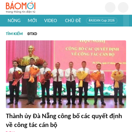
NÓNG
MỚI
VIDEO
CHỦ ĐỀ
#ASEAN Cup 2026
#Trí tuệ nhân tạo
#Mỹ - Iran
#Khám phá Việt Nam
TÌM KIẾM
ĐTXD
#Khám phá thế giới
Thành ủy Đà Nẵng công bố các quyết định
về công tác cán bộ