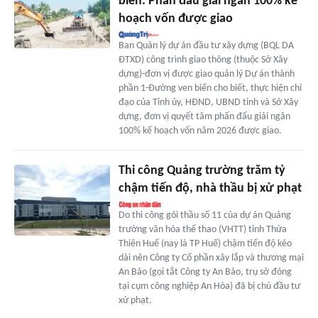
biển: Phấn đấu giải ngân 100% kế
hoạch vốn được giao
Ban Quản lý dự án đầu tư xây dựng (BQL DA
ĐTXD) công trình giao thông (thuộc Sở Xây
dựng)-đơn vị được giao quản lý Dự án thành
phần 1-Đường ven biển cho biết, thực hiện chỉ
đạo của Tỉnh ủy, HĐND, UBND tỉnh và Sở Xây
dựng, đơn vị quyết tâm phấn đấu giải ngân
100% kế hoạch vốn năm 2026 được giao.
Thi công Quảng trường trăm tỷ
chậm tiến độ, nhà thầu bị xử phạt
Do thi công gói thầu số 11 của dự án Quảng
trường văn hóa thể thao (VHTT) tỉnh Thừa
Thiên Huế (nay là TP Huế) chậm tiến độ kéo
dài nên Công ty Cổ phần xây lắp và thương mại
An Bảo (gọi tắt Công ty An Bảo, trụ sở đóng
tại cụm công nghiệp An Hòa) đã bị chủ đầu tư
xử phạt.