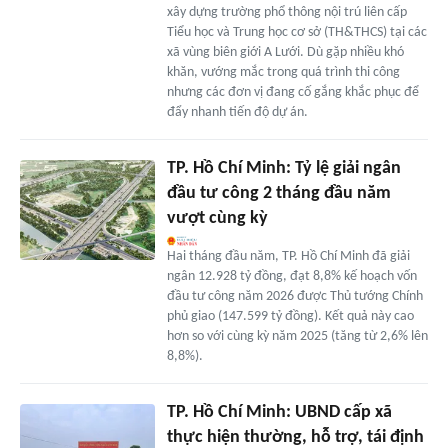
xây dựng trường phổ thông nội trú liên cấp
Tiểu học và Trung học cơ sở (TH&THCS) tại các
xã vùng biên giới A Lưới. Dù gặp nhiều khó
khăn, vướng mắc trong quá trình thi công
nhưng các đơn vị đang cố gắng khắc phục để
đẩy nhanh tiến độ dự án.
TP. Hồ Chí Minh: Tỷ lệ giải ngân
đầu tư công 2 tháng đầu năm
vượt cùng kỳ
Hai tháng đầu năm, TP. Hồ Chí Minh đã giải
ngân 12.928 tỷ đồng, đạt 8,8% kế hoạch vốn
đầu tư công năm 2026 được Thủ tướng Chính
phủ giao (147.599 tỷ đồng). Kết quả này cao
hơn so với cùng kỳ năm 2025 (tăng từ 2,6% lên
8,8%).
TP. Hồ Chí Minh: UBND cấp xã
thực hiện thường, hỗ trợ, tái định