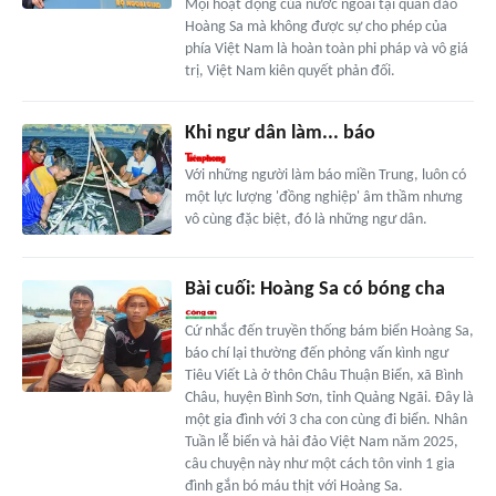
Mọi hoạt động của nước ngoài tại quần đảo
Hoàng Sa mà không được sự cho phép của
phía Việt Nam là hoàn toàn phi pháp và vô giá
trị, Việt Nam kiên quyết phản đối.
Khi ngư dân làm... báo
Với những người làm báo miền Trung, luôn có
một lực lượng 'đồng nghiệp' âm thầm nhưng
vô cùng đặc biệt, đó là những ngư dân.
Bài cuối: Hoàng Sa có bóng cha
Cứ nhắc đến truyền thống bám biển Hoàng Sa,
báo chí lại thường đến phỏng vấn kình ngư
Tiêu Viết Là ở thôn Châu Thuận Biển, xã Bình
Châu, huyện Bình Sơn, tỉnh Quảng Ngãi. Đây là
một gia đình với 3 cha con cùng đi biển. Nhân
Tuần lễ biển và hải đảo Việt Nam năm 2025,
câu chuyện này như một cách tôn vinh 1 gia
đình gắn bó máu thịt với Hoàng Sa.