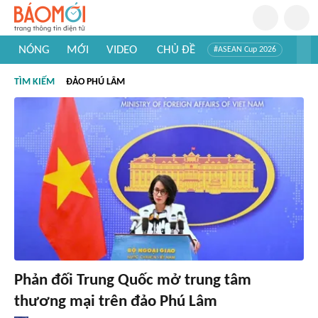
NÓNG
MỚI
VIDEO
CHỦ ĐỀ
#ASEAN Cup 2026
#Trí tuệ nhân tạo
#Mỹ - Iran
#Khám phá Việt Nam
TÌM KIẾM
ĐẢO PHÚ LÂM
#Khám phá thế giới
Phản đối Trung Quốc mở trung tâm
thương mại trên đảo Phú Lâm