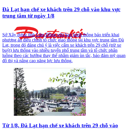
Đà Lạt hạn chế xe khách trên 29 chỗ vào khu vực
trung tâm từ ngày 1/8
Sở Xây dựng tỉnh Lâm Đồng vừa ban hành thông báo triển khai
phương án điều chỉnh tổ chức giao thông tại khu vực trung tâm Đà
Lạt, trong đó đáng chú ý là việc cấm xe khách trên 29 chỗ (trừ xe
buýt) lưu thông vào nhiều tuyến phố trung tâm và tổ chức phân
luồng theo các hướng thay thế nhằm giảm ùn tắc, bảo đảm mỹ quan
đô thị và nâng cao năng lực lưu thông.
Từ 1/8, Đà Lạt hạn chế xe khách trên 29 chỗ vào