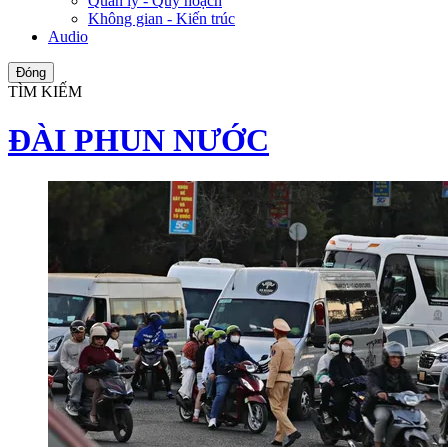
Quản lý - Quy hoạch
Không gian - Kiến trúc
Audio
Đóng
TÌM KIẾM
ĐÀI PHUN NƯỚC