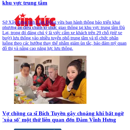
khu vực trung tâm
Sở Xây dựng tỉnh Lâm Đồng vừa ban hành thông báo triển khai
phương án điều chỉnh tổ chức giao thông tại khu vực trung tâm Đà
Lạt, trong đó đáng chú ý là việc cấm xe khách trên 29 chỗ (trừ xe
buýt) lưu thông vào nhiều tuyến phố trung tâm và tổ chức phân
luồng theo các hướng thay thế nhằm giảm ùn tắc, bảo đảm mỹ quan
đô thị và nâng cao năng lực lưu thông.
Vợ chồng ca sĩ Bích Tuyền gây choáng khi bất ngờ
'xóa sổ' một thứ liên quan đến Đàm Vĩnh Hưng