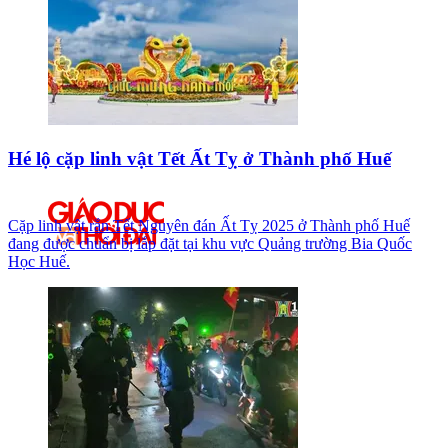
Hé lộ cặp linh vật Tết Ất Tỵ ở Thành phố Huế
Cặp linh vật rắn Tết Nguyên đán Ất Tỵ 2025 ở Thành phố Huế
đang được chuẩn bị lắp đặt tại khu vực Quảng trường Bia Quốc
Học Huế.