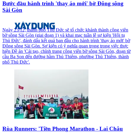
Bước đầu hành trình 'thay áo mới' bờ Đông sông
Sài Gòn
Ngày 23/12, thành phố Thủ Đức sẽ tổ chức khánh thành công viên
bờ sông Sài Gòn (giai đoạn 1) và khai mạc tuần lễ sự kiện 'Hội tụ
Thủ Đức', đánh dấu kết quả ban đầu cho hành trình 'thay áo mới' bờ
Đông sông Sài Gòn. Sự kiện có ý nghĩa quan trọng trong việc thực
hiện Đề án 'Cải tạo, chỉnh trang công viên bờ sông Sài Gòn, đoạn từ
cầu Ba Son đến đường hầm Thủ Thiêm, phường Thủ Thiêm, thành
phố Thủ Đức'.
Rùa Runners: 'Tiền Phong Marathon - Lai Châu