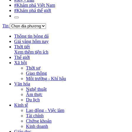
#Khám phá Việt Nam
#Khám phá thế giới
Tin
Thông tin bóng đá
Giá vàng hôm nay
Thời tiết
Xem thêm tiện ích
Thế giới
Xã hội
Thời sự
Giao thông
Môi trường - Khí hậu
Văn hóa
Nghệ thuật
Ẩm thực
Du lịch
Kinh tế
Lao động - Việc làm
Tài chính
Chứng khoán
Kinh doanh
Giáo dục