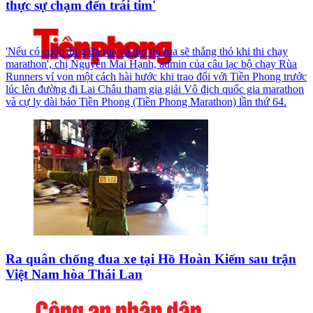
thực sự chạm đến trái tim'
'Nếu có cuộc thi giữa rùa và thỏ thì rùa sẽ thắng thỏ khi thi chạy
marathon', chị Nguyễn Mai Hạnh, admin của câu lạc bộ chạy Rùa
Runners ví von một cách hài hước khi trao đổi với Tiền Phong trước
lúc lên đường đi Lai Châu tham gia giải Vô địch quốc gia marathon
và cự ly dài báo Tiền Phong (Tiền Phong Marathon) lần thứ 64.
Ra quân chống đua xe tại Hồ Hoàn Kiếm sau trận
Việt Nam hòa Thái Lan