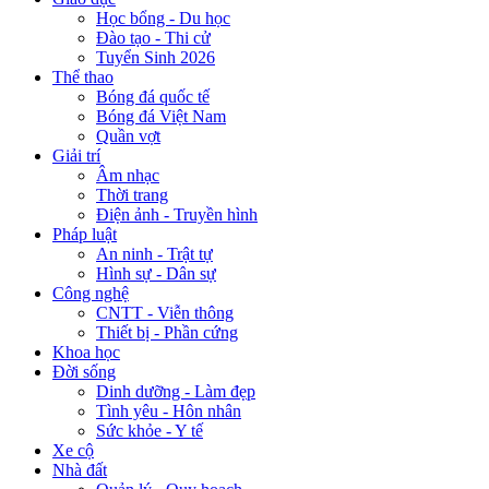
Học bổng - Du học
Đào tạo - Thi cử
Tuyển Sinh 2026
Thể thao
Bóng đá quốc tế
Bóng đá Việt Nam
Quần vợt
Giải trí
Âm nhạc
Thời trang
Điện ảnh - Truyền hình
Pháp luật
An ninh - Trật tự
Hình sự - Dân sự
Công nghệ
CNTT - Viễn thông
Thiết bị - Phần cứng
Khoa học
Đời sống
Dinh dưỡng - Làm đẹp
Tình yêu - Hôn nhân
Sức khỏe - Y tế
Xe cộ
Nhà đất