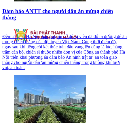
Đảm bảo ANTT cho người dân ăn mừng chiến
thắng
Đêm 2/1, tại Hà Nội, hàng nghìn cổ động viên đã đổ ra đường để ăn
mừng chiến thắng của đội tuyển Việt Nam. Cùng thời điểm đó,
ngay sau khi tiếng còi kết thúc trận đấu vang lên cũng là lúc, hàng
trăm cán bộ, chiến sĩ thuộc nhiều đơn vị của Công an thành phố Hà
Nội triển khai phương án đảm bảo An ninh trật tự, an toàn giao
thông cho người dân 'ăn mừng chiến thắng' trong không khí tươi
vui, an toàn.