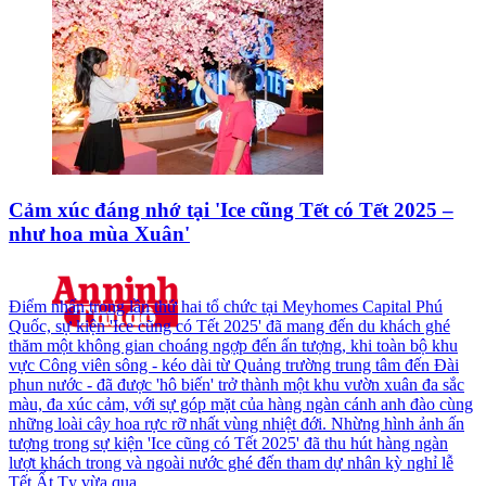
Cảm xúc đáng nhớ tại 'Ice cũng Tết có Tết 2025 –
như hoa mùa Xuân'
Điểm nhấn trong lần thứ hai tổ chức tại Meyhomes Capital Phú
Quốc, sự kiện 'Ice cũng có Tết 2025' đã mang đến du khách ghé
thăm một không gian choáng ngợp đến ấn tượng, khi toàn bộ khu
vực Công viên sông - kéo dài từ Quảng trường trung tâm đến Đài
phun nước - đã được 'hô biến' trở thành một khu vườn xuân đa sắc
màu, đa xúc cảm, với sự góp mặt của hàng ngàn cánh anh đào cùng
những loài cây hoa rực rỡ nhất vùng nhiệt đới. Nhừng hình ảnh ấn
tượng trong sự kiện 'Ice cũng có Tết 2025' đã thu hút hàng ngàn
lượt khách trong và ngoài nước ghé đến tham dự nhân kỳ nghỉ lễ
Tết Ất Tỵ vừa qua.