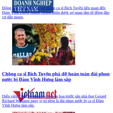
Động thái mới nhất của vợ chồng ca sĩ Bích Tuyền liên quan đến
Đàm Vĩnh Hưng nhanh chóng nhận được sự quan tâm từ đông đảo
cư dân mạng.
Chồng ca sĩ Bích Tuyền phá dỡ hoàn toàn đài phun
nước bị Đàm Vĩnh Hưng làm sập
Diễn viên Thúy Nga quay clip bồn hoa trước sân nhà ông Gerard
Richard Williams ngay vị trí từng là đài phun nước bị ca sĩ Đàm
Vĩnh Hưng làm sập.