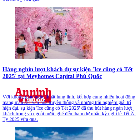
Hàng nghìn lượt khách dự sự kiện 'Ice cũng có Tết
2025' tại Meyhomes Capital Phú Quốc
Với không gian nghệ thuật lung linh, kết hợp cùng nhiều hoạt động
mang màu sắc văn hóa truyền thống và những trải nghiệm giải trí
hiện đại, sự kiện 'Ice cũng có Tết 2025' đã thu hút hàng ngàn lượt
khách trong và ngoài nước ghé đến tham dự nhân kỳ nghỉ lễ Tết Ất
Tỵ 2025 vừa qua.