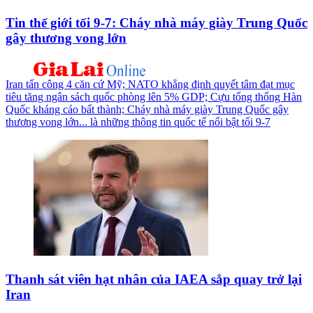
Tin thế giới tối 9-7: Cháy nhà máy giày Trung Quốc
gây thương vong lớn
Iran tấn công 4 căn cứ Mỹ; NATO khẳng định quyết tâm đạt mục
tiêu tăng ngân sách quốc phòng lên 5% GDP; Cựu tổng thống Hàn
Quốc kháng cáo bất thành; Cháy nhà máy giày Trung Quốc gây
thương vong lớn... là những thông tin quốc tế nổi bật tối 9-7
Thanh sát viên hạt nhân của IAEA sắp quay trở lại
Iran