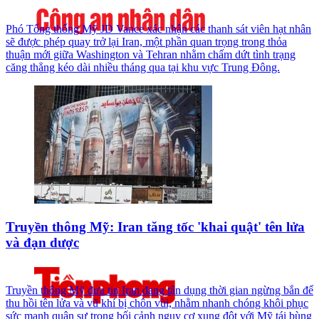
Phó Tổng thống Mỹ JD Vance xác nhận các thanh sát viên hạt nhân
sẽ được phép quay trở lại Iran, một phần quan trọng trong thỏa
thuận mới giữa Washington và Tehran nhằm chấm dứt tình trạng
căng thẳng kéo dài nhiều tháng qua tại khu vực Trung Đông.
Truyền thông Mỹ: Iran tăng tốc 'khai quật' tên lửa
và đạn dược
Truyền thông Mỹ đưa tin Iran đang tận dụng thời gian ngừng bắn để
thu hồi tên lửa và vũ khí bị chôn vùi, nhằm nhanh chóng khôi phục
sức mạnh quân sự trong bối cảnh nguy cơ xung đột với Mỹ tái bùng