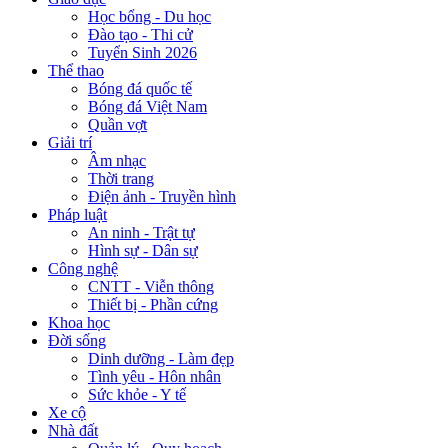
Học bổng - Du học
Đào tạo - Thi cử
Tuyển Sinh 2026
Thể thao
Bóng đá quốc tế
Bóng đá Việt Nam
Quần vợt
Giải trí
Âm nhạc
Thời trang
Điện ảnh - Truyền hình
Pháp luật
An ninh - Trật tự
Hình sự - Dân sự
Công nghệ
CNTT - Viễn thông
Thiết bị - Phần cứng
Khoa học
Đời sống
Dinh dưỡng - Làm đẹp
Tình yêu - Hôn nhân
Sức khỏe - Y tế
Xe cộ
Nhà đất