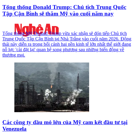
Tổng thống Donald Trump: Chủ tịch Trung Quốc
Tập Cận Bình sẽ thăm Mỹ vào cuối năm nay
Tổng thống Mỹ Donald Trump vừa xác nhận sẽ đón tiếp Chủ tịch
Trung Quốc Tập Cận Bình tại Nhà Trắng vào cuối năm 2026. Động
thái này diễn ra trong bối cảnh hai nền kinh tế lớn nhất thế giới đang
nỗ lực 'cài đặt lại' quan hệ song phương sau những biến động về
thương mại.
Các công ty dầu mỏ lớn của Mỹ cam kết đầu tư tại
Venezuela