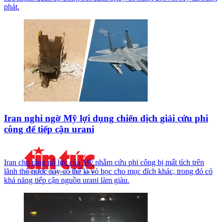
phát.
Iran nghi ngờ Mỹ lợi dụng chiến dịch giải cứu phi
công để tiếp cận urani
Iran cho rằng nỗ lực của Mỹ nhằm cứu phi công bị mất tích trên
lãnh thổ nước này có thể là vỏ bọc cho mục đích khác, trong đó có
khả năng tiếp cận nguồn urani làm giàu.