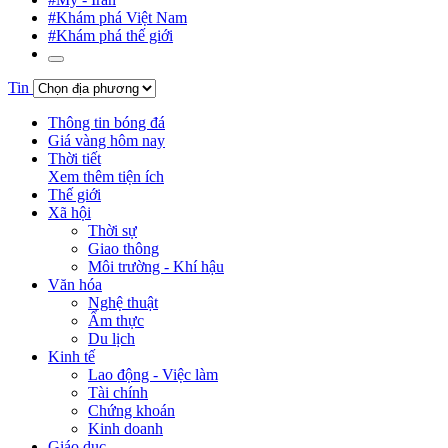
#Khám phá Việt Nam
#Khám phá thế giới
Tin
Thông tin bóng đá
Giá vàng hôm nay
Thời tiết
Xem thêm tiện ích
Thế giới
Xã hội
Thời sự
Giao thông
Môi trường - Khí hậu
Văn hóa
Nghệ thuật
Ẩm thực
Du lịch
Kinh tế
Lao động - Việc làm
Tài chính
Chứng khoán
Kinh doanh
Giáo dục