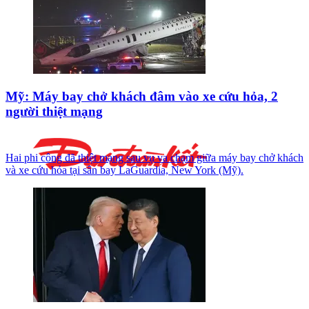
Mỹ: Máy bay chở khách đâm vào xe cứu hỏa, 2
người thiệt mạng
Hai phi công đã thiệt mạng sau vụ va chạm giữa máy bay chở khách
và xe cứu hỏa tại sân bay LaGuardia, New York (Mỹ).