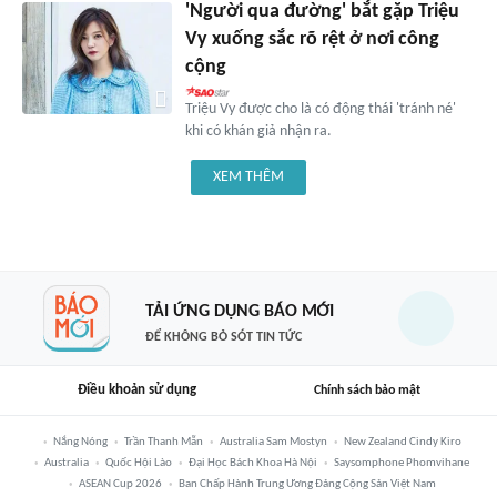
'Người qua đường' bắt gặp Triệu
Vy xuống sắc rõ rệt ở nơi công
cộng
Triệu Vy được cho là có động thái 'tránh né'
khi có khán giả nhận ra.
XEM THÊM
TẢI ỨNG DỤNG BÁO MỚI
ĐỂ KHÔNG BỎ SÓT TIN TỨC
Điều khoản sử dụng
Chính sách bảo mật
Nắng Nóng
Trần Thanh Mẫn
Australia Sam Mostyn
New Zealand Cindy Kiro
Australia
Quốc Hội Lào
Đại Học Bách Khoa Hà Nội
Saysomphone Phomvihane
ASEAN Cup 2026
Ban Chấp Hành Trung Ương Đảng Cộng Sản Việt Nam