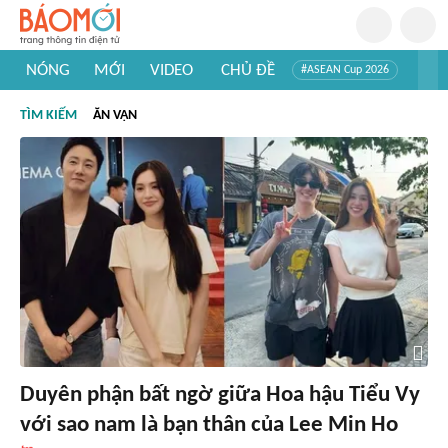
NÓNG
MỚI
VIDEO
CHỦ ĐỀ
#ASEAN Cup 2026
#Trí tuệ nhân tạo
#Mỹ - Iran
#Khám phá Việt Nam
TÌM KIẾM
ĂN VẬN
#Khám phá thế giới
Duyên phận bất ngờ giữa Hoa hậu Tiểu Vy
với sao nam là bạn thân của Lee Min Ho