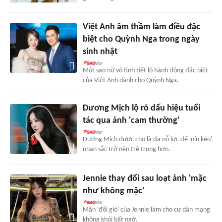
Việt Anh âm thầm làm điều đặc
biệt cho Quỳnh Nga trong ngày
sinh nhật
Một sao nữ vô tình tiết lộ hành động đặc biệt
của Việt Anh dành cho Quỳnh Nga.
Dương Mịch lộ rõ dấu hiệu tuổi
tác qua ảnh 'cam thường'
Dương Mịch được cho là đã nỗ lực để 'níu kéo'
nhan sắc trở nên trẻ trung hơn.
Jennie thay đổi sau loạt ảnh 'mặc
như không mặc'
Màn 'đổi gió' của Jennie làm cho cư dân mạng
không khỏi bất ngờ.