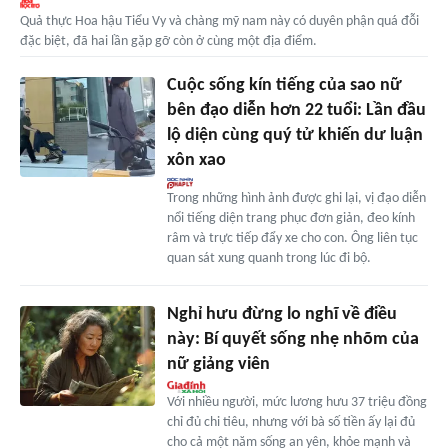
Quả thực Hoa hậu Tiểu Vy và chàng mỹ nam này có duyên phận quá đỗi
đặc biệt, đã hai lần gặp gỡ còn ở cùng một địa điểm.
Cuộc sống kín tiếng của sao nữ
bên đạo diễn hơn 22 tuổi: Lần đầu
lộ diện cùng quý tử khiến dư luận
xôn xao
Trong những hình ảnh được ghi lại, vị đạo diễn
nổi tiếng diện trang phục đơn giản, đeo kính
râm và trực tiếp đẩy xe cho con. Ông liên tục
quan sát xung quanh trong lúc đi bộ.
Nghỉ hưu đừng lo nghĩ về điều
này: Bí quyết sống nhẹ nhõm của
nữ giảng viên
Với nhiều người, mức lương hưu 37 triệu đồng
chỉ đủ chi tiêu, nhưng với bà số tiền ấy lại đủ
cho cả một năm sống an yên, khỏe mạnh và