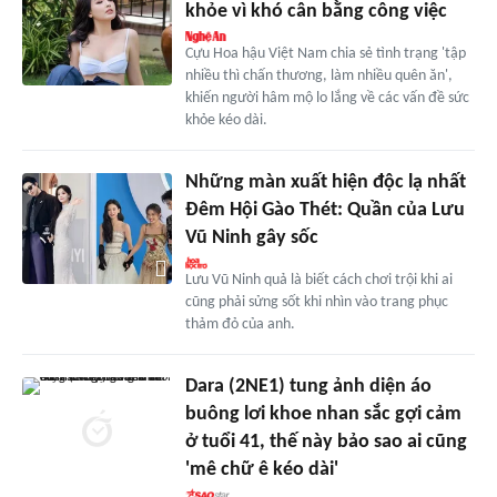
khỏe vì khó cân bằng công việc
Cựu Hoa hậu Việt Nam chia sẻ tình trạng 'tập
nhiều thì chấn thương, làm nhiều quên ăn',
khiến người hâm mộ lo lắng về các vấn đề sức
khỏe kéo dài.
Những màn xuất hiện độc lạ nhất
Đêm Hội Gào Thét: Quần của Lưu
Vũ Ninh gây sốc
Lưu Vũ Ninh quả là biết cách chơi trội khi ai
cũng phải sửng sốt khi nhìn vào trang phục
thảm đỏ của anh.
Dara (2NE1) tung ảnh diện áo
buông lơi khoe nhan sắc gợi cảm
ở tuổi 41, thế này bảo sao ai cũng
'mê chữ ê kéo dài'