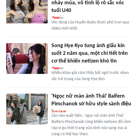
nhảy múa, vô tình lộ rõ sắc vóc
tuổi U40
Vóc dáng của Huyền Baby được phô trọn qua
video mới nhất.
Song Hye Kyo tung ảnh giấu kín
suốt 2 năm qua, một chi tiết trên
cơ thể khiến netizen khó tin
Nhiều khán giả cảm thấy bất ngờ trước nhan
sắc trẻ trung của Song Hye Kyo.
'Ngọc nữ màn ảnh Thái' Baifern
Pimchanok sở hữu style sành điệu
Lần nào xuất hiện, 'ngọc nữ màn ảnh Thái'
Baifern Pimchanok cũng khiến netizen đổ rầm
rập vì gu thời trang vừa xinh vừa sang mà ai
cũng có thể học theo.