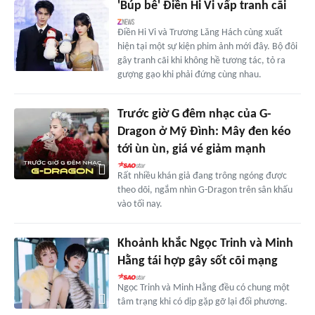
'Búp bê' Điền Hi Vi vấp tranh cãi
Điền Hi Vi và Trương Lăng Hách cùng xuất
hiện tại một sự kiện phim ảnh mới đây. Bộ đôi
gây tranh cãi khi không hề tương tác, tỏ ra
gượng gạo khi phải đứng cùng nhau.
Trước giờ G đêm nhạc của G-
Dragon ở Mỹ Đình: Mây đen kéo
tới ùn ùn, giá vé giảm mạnh
Rất nhiều khán giả đang trông ngóng được
theo dõi, ngắm nhìn G-Dragon trên sân khấu
vào tối nay.
Khoảnh khắc Ngọc Trinh và Minh
Hằng tái hợp gây sốt cõi mạng
Ngọc Trinh và Minh Hằng đều có chung một
tâm trạng khi có dịp gặp gỡ lại đối phương.