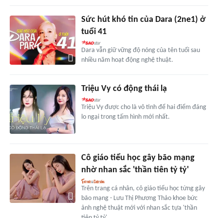
Sức hút khó tin của Dara (2ne1) ở
tuổi 41
Dara vẫn giữ vững độ nóng của tên tuổi sau
nhiều năm hoạt động nghệ thuật.
Triệu Vy có động thái lạ
Triệu Vy được cho là vô tình để hai điểm đáng
lo ngại trong tấm hình mới nhất.
Cô giáo tiểu học gây bão mạng
nhờ nhan sắc 'thần tiên tỷ tỷ'
Trên trang cá nhân, cô giáo tiểu học từng gây
bão mạng - Lưu Thị Phương Thảo khoe bức
ảnh nghệ thuật mới với nhan sắc tựa 'thần
tiên tỷ tỷ'.