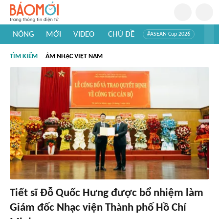
NÓNG
MỚI
VIDEO
CHỦ ĐỀ
#ASEAN Cup 2026
#Trí tuệ nhân tạo
#Mỹ - Iran
#Khám phá Việt Nam
TÌM KIẾM
ÂM NHẠC VIỆT NAM
#Khám phá thế giới
Tiết sĩ Đỗ Quốc Hưng được bổ nhiệm làm
Giám đốc Nhạc viện Thành phố Hồ Chí