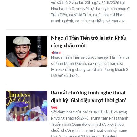
với số thứ 2 vào lúc 20h ngày 22/8/2026 tại
Nhà hát Hồ Gươm với sự tham gia của nhạc sĩ
Trần Tiến, ca sĩ Hà Trần, ca sĩ - nhạc sĩ Phan
Mạnh Quỳnh, ca - nhạc sĩ Thắng và Marzuz.
Nhạc sĩ Trần Tiến trở lại sân khấu
cùng cháu ruột
Nhạc sĩ Trần Tiến sẽ cùng cháu gái Hà Trần, ca
sĩ Phan Mạnh Quỳnh, ca - nhạc sĩ Thắng và
Marzuz đứng chung sân khấu 'Phòng khách 3
thế hệ' số thứ 2.
Ra mắt chương trình nghệ thuật
định kỳ 'Giai điệu vượt thời gian'
Với đêm nhạc của hai ca sỹ Hà Lê và Phương
Phương Thảo tối 27/6, Trung tâm Phát thanh-
Truyền hình Quân đội chính thức giới thiệu
chuỗi chương trình nghệ thuật định kỳ mang
tên 'Giai điệu vượt thời gian' (Timeless