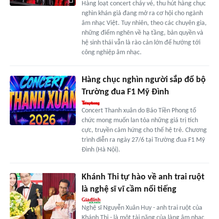
Hàng loạt concert cháy vé, thu hút hàng chục
nghìn khán giả đang mở ra cơ hội cho ngành
âm nhạc Việt. Tuy nhiên, theo các chuyên gia,
những điểm nghẽn về hạ tầng, bản quyền và
hệ sinh thái vẫn là rào cản lớn để hướng tới
công nghiệp âm nhạc.
Hàng chục nghìn người sắp đổ bộ
Trường đua F1 Mỹ Đình
Concert Thanh xuân do Báo Tiền Phong tổ
chức mong muốn lan tỏa những giá trị tích
cực, truyền cảm hứng cho thế hệ trẻ. Chương
trình diễn ra ngày 27/6 tại Trường đua F1 Mỹ
Đình (Hà Nội).
Khánh Thi tự hào về anh trai ruột
là nghệ sĩ vĩ cầm nổi tiếng
Nghệ sĩ Nguyễn Xuân Huy - anh trai ruột của
Khánh Thi - là một tài năng của làng âm nhạc