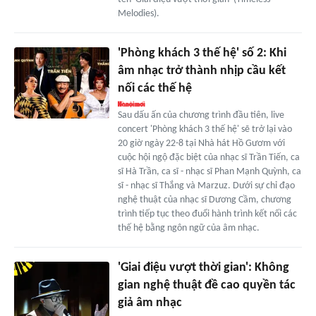
Melodies).
'Phòng khách 3 thế hệ' số 2: Khi
âm nhạc trở thành nhịp cầu kết
nối các thế hệ
Sau dấu ấn của chương trình đầu tiên, live
concert 'Phòng khách 3 thế hệ' sẽ trở lại vào
20 giờ ngày 22-8 tại Nhà hát Hồ Gươm với
cuộc hội ngộ đặc biệt của nhạc sĩ Trần Tiến, ca
sĩ Hà Trần, ca sĩ - nhạc sĩ Phan Mạnh Quỳnh, ca
sĩ - nhạc sĩ Thắng và Marzuz. Dưới sự chỉ đạo
nghệ thuật của nhạc sĩ Dương Cầm, chương
trình tiếp tục theo đuổi hành trình kết nối các
thế hệ bằng ngôn ngữ của âm nhạc.
'Giai điệu vượt thời gian': Không
gian nghệ thuật đề cao quyền tác
giả âm nhạc