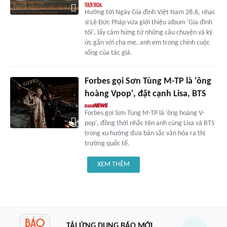
Hướng tới Ngày Gia đình Việt Nam 28.6, nhạc
sĩ Lê Đức Pháp vừa giới thiệu album 'Gia đình
tôi', lấy cảm hứng từ những câu chuyện và ký
ức gắn với cha mẹ, anh em trong chính cuộc
sống của tác giả.
Forbes gọi Sơn Tùng M-TP là 'ông
hoàng Vpop', đặt cạnh Lisa, BTS
Forbes gọi Sơn Tùng M-TP là 'ông hoàng V-
pop', đồng thời nhắc tên anh cùng Lisa và BTS
trong xu hướng đưa bản sắc văn hóa ra thị
trường quốc tế.
XEM THÊM
TẢI ỨNG DỤNG BÁO MỚI