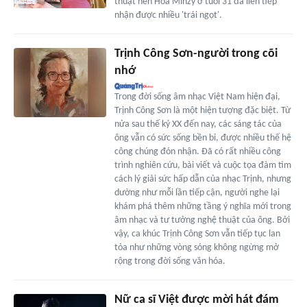
thuật nên Hòa Minzy ở tuổi 31 đã liên tiếp
nhận được nhiều 'trái ngọt'.
Trịnh Công Sơn-người trong cõi
nhớ
Trong đời sống âm nhạc Việt Nam hiện đại,
Trịnh Công Sơn là một hiện tượng đặc biệt. Từ
nửa sau thế kỷ XX đến nay, các sáng tác của
ông vẫn có sức sống bền bỉ, được nhiều thế hệ
công chúng đón nhận. Đã có rất nhiều công
trình nghiên cứu, bài viết và cuộc tọa đàm tìm
cách lý giải sức hấp dẫn của nhạc Trịnh, nhưng
dường như mỗi lần tiếp cận, người nghe lại
khám phá thêm những tầng ý nghĩa mới trong
âm nhạc và tư tưởng nghệ thuật của ông. Bởi
vậy, ca khúc Trịnh Công Sơn vẫn tiếp tục lan
tỏa như những vòng sóng không ngừng mở
rộng trong đời sống văn hóa.
Nữ ca sĩ Việt được mời hát đám