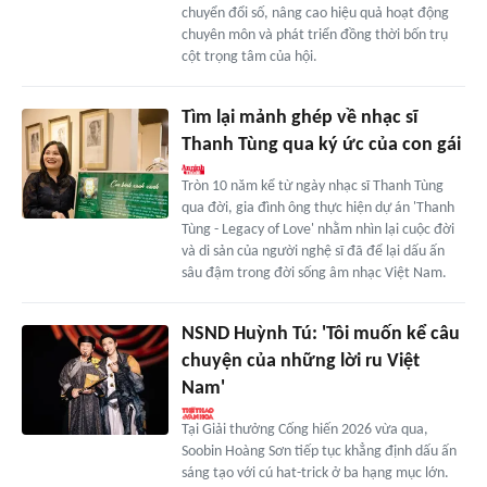
chuyển đổi số, nâng cao hiệu quả hoạt động
chuyên môn và phát triển đồng thời bốn trụ
cột trọng tâm của hội.
Tìm lại mảnh ghép về nhạc sĩ
Thanh Tùng qua ký ức của con gái
Tròn 10 năm kể từ ngày nhạc sĩ Thanh Tùng
qua đời, gia đình ông thực hiện dự án 'Thanh
Tùng - Legacy of Love' nhằm nhìn lại cuộc đời
và di sản của người nghệ sĩ đã để lại dấu ấn
sâu đậm trong đời sống âm nhạc Việt Nam.
NSND Huỳnh Tú: 'Tôi muốn kể câu
chuyện của những lời ru Việt
Nam'
Tại Giải thưởng Cống hiến 2026 vừa qua,
Soobin Hoàng Sơn tiếp tục khẳng định dấu ấn
sáng tạo với cú hat-trick ở ba hạng mục lớn.