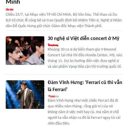
Minh
Chiều 25/7, tại Nhạc viện TP Hồ Chí Minh, Bộ Văn hóa, Thể thao và Du
lịch tổ chức lễ công bố và trao Quyết định bổ nhiệm Tiến sĩ, Nghệ sĩ Nhân
dân Đỗ Quốc Hưng giữ chức Giám đốc Nhạc viện Thành phố.
30 nghệ sĩ Việt diễn concert ở Mỹ
Khoảng 30 ca sĩ dự kiến tham gia V-Beyond
Concert tại nhà thi đấu Honda Center, Mỹ, vào
tháng 11. Dự án hướng đến việc đưa nghệ sĩ
và sản phẩm Vpop tiếp cận thị trường quốc tế.
Đàm Vĩnh Hưng: 'Ferrari cũ thì vẫn
là Ferrari'
Đàm Vĩnh Hưng như một chiếc Ferrari đã đi
qua nhiều năm tháng, rằng giá trị của nó
không nằm ở việc mới hay cũ, mà nằm ở chỗ
người ta vẫn nhận ra đó là Ferrari ngay từ cái
nhìn đầu tiên.