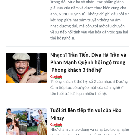
Trong đó, Mục hạ vô nhân - tác phẩm giành
giải MV của năm và được thực hiện cùng cha
anh, NSND Huỳnh Tú - không chỉ ghi dấu bởi sự
kết hợp giữa hát xẩm truyền thống và âm
nhạc đương đại, mà còn gợi mở câu chuyện
về sự tiếp nối tình yêu văn hóa dân tộc qua hai
thế hệ nghệ sĩ.
Nhạc sĩ Trần Tiến, Diva Hà Trần và
Phan Mạnh Quỳnh hội ngộ trong
'Phòng khách 3 thế hệ'
'Phòng khách 3 thế hệ' số 2 của nhạc sĩ Dương
Cầm tiếp tục có sự góp mặt của dàn nghệ sĩ
tên tuổi trải dài qua nhiều thế hệ.
Tuổi 31 liên tiếp tin vui của Hòa
Minzy
Nhờ chăm chỉ lao động và sáng tạo trong nghệ