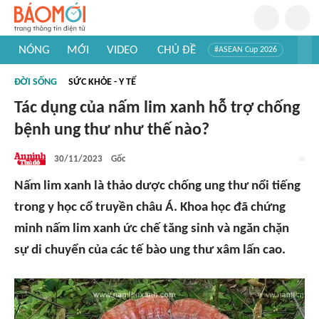
NÓNG
MỚI
VIDEO
CHỦ ĐỀ
#ASEAN Cup 2026
#Trí tuệ nhân tạo
#Mỹ - Iran
#Khám phá Việt Nam
ĐỜI SỐNG
SỨC KHỎE - Y TẾ
#Khám phá thế giới
Tác dụng của nấm lim xanh hỗ trợ chống
bệnh ung thư như thế nào?
30/11/2023
Gốc
Nấm lim xanh là thảo dược chống ung thư nổi tiếng
trong y học cổ truyền châu Á. Khoa học đã chứng
minh nấm lim xanh ức chế tăng sinh và ngăn chặn
sự di chuyển của các tế bào ung thư xâm lấn cao.