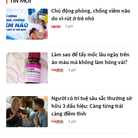
TIN MỚI
Chủ động phòng, chống viêm não
do vi-rút ở trẻ nhỏ
3 giờ
Làm sao để tẩy mốc lâu ngày trên
áo màu mà không làm hỏng vải?
4 giờ
Người có trí tuệ sâu sắc thường sở
hữu 3 dấu hiệu: Càng từng trải
càng điềm tĩnh
5 giờ