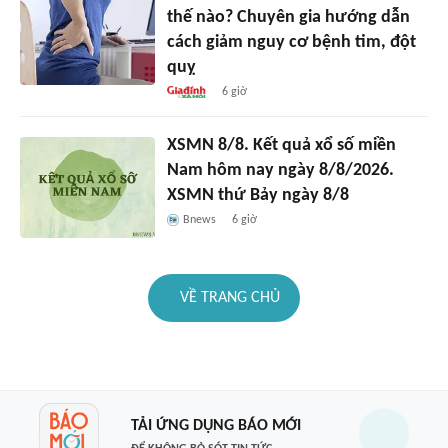
thế nào? Chuyên gia hướng dẫn
cách giảm nguy cơ bệnh tim, đột
quỵ
6 giờ
XSMN 8/8. Kết quả xổ số miền
Nam hôm nay ngày 8/8/2026.
XSMN thứ Bảy ngày 8/8
Bnews
6 giờ
VỀ TRANG CHỦ
TẢI ỨNG DỤNG BÁO MỚI