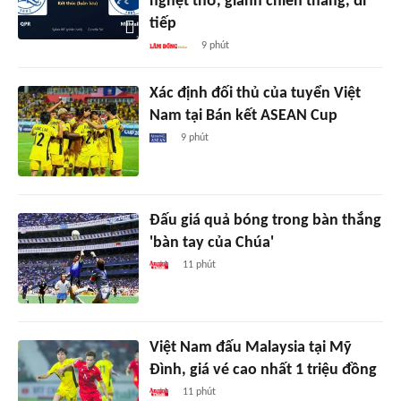
nghẹt thở, giành chiến thắng, đi
tiếp
9 phút
Xác định đối thủ của tuyển Việt
Nam tại Bán kết ASEAN Cup
9 phút
Đấu giá quả bóng trong bàn thắng
'bàn tay của Chúa'
11 phút
Việt Nam đấu Malaysia tại Mỹ
Đình, giá vé cao nhất 1 triệu đồng
11 phút