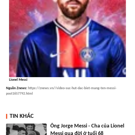
Lionel Messi
Nguồn
Znews
:
https://znews.vn//video-suc-hut-dac-biet-mang-ten-messi-
post1657792.html
TIN KHÁC
Ông Jorge Messi - Cha của Lionel
Messi qua đời ở tuổi 68