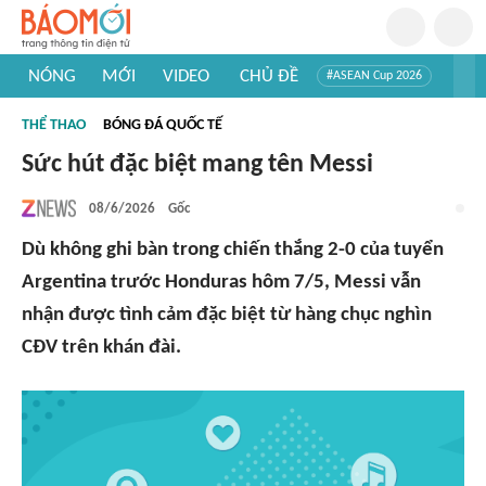
NÓNG
MỚI
VIDEO
CHỦ ĐỀ
#ASEAN Cup 2026
#Trí tuệ nhân tạo
#Mỹ - Iran
#Khám phá Việt Nam
THỂ THAO
BÓNG ĐÁ QUỐC TẾ
#Khám phá thế giới
Sức hút đặc biệt mang tên Messi
08/6/2026
Gốc
Dù không ghi bàn trong chiến thắng 2-0 của tuyển
Argentina trước Honduras hôm 7/5, Messi vẫn
nhận được tình cảm đặc biệt từ hàng chục nghìn
CĐV trên khán đài.