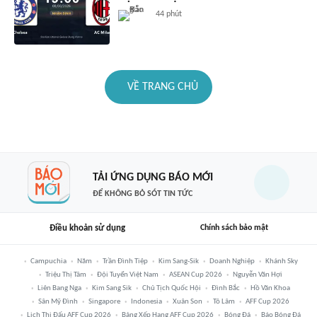
44 phút
VỀ TRANG CHỦ
TẢI ỨNG DỤNG BÁO MỚI
ĐỂ KHÔNG BỎ SÓT TIN TỨC
Điều khoản sử dụng
Chính sách bảo mật
Campuchia
Năm
Trần Đình Tiệp
Kim Sang-Sik
Doanh Nghiệp
Khánh Sky
Triệu Thị Tâm
Đội Tuyển Việt Nam
ASEAN Cup 2026
Nguyễn Văn Hợi
Liên Bang Nga
Kim Sang Sik
Chủ Tịch Quốc Hội
Đình Bắc
Hồ Văn Khoa
Sân Mỹ Đình
Singapore
Indonesia
Xuân Son
Tô Lâm
AFF Cup 2026
Lịch Thi Đấu AFF Cup 2026
Bảng Xếp Hạng AFF Cup 2026
Bóng Đá
Báo Bóng Đá