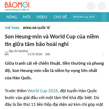
NÓNG
MỚI
VIDEO
CHỦ ĐỀ
#ASEAN Cup 2026
#Trí tuệ nhân tạo
#Mỹ - Iran
#Khám phá Việt Nam
THỂ THAO
BÓNG ĐÁ QUỐC TẾ
#Khám phá thế giới
Son Heung-min và World Cup của niềm
tin giữa tâm bão hoài nghi
11/6/2026
Gốc
Giữa tranh cãi về chiến thuật, tiền thưởng và phong
độ, Son Heung-min vẫn là niềm hy vọng lớn nhất
của Hàn Quốc.
Trước thềm
World Cup 2026
, đội tuyển Hàn Quốc
bước vào giải đấu với một tâm thế khá đặc biệt. Dù
đây là lần thứ 11 liên tiếp đại diện xứ kim chi góp mặt