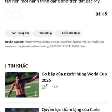
tạo nên một hành trình đáng nhớ trên đất Bắc Mỹ.
Bá Hổ
Son Heung-min
World Cup
Tuyển Hàn Quốc
Nguồn
SaoStar
:
https://www.saostar.vn/sao-sport/son-heung-min-va-world-cup-
cua-niem-tin-giua-tam-bao-hoai-nghi-202606111914116068.html
TIN KHÁC
Cơ bắp của người hùng World Cup
2026
4 giờ
Quyền lực thầm lặng của Carlo