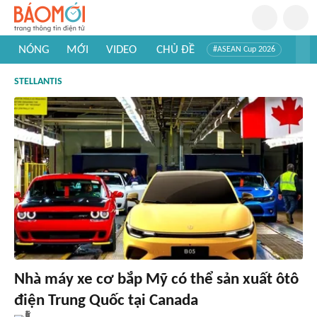
NÓNG
MỚI
VIDEO
CHỦ ĐỀ
#ASEAN Cup 2026
#Trí tuệ nhân tạo
#Mỹ - Iran
#Khám phá Việt Nam
STELLANTIS
#Khám phá thế giới
Nhà máy xe cơ bắp Mỹ có thể sản xuất ôtô
điện Trung Quốc tại Canada