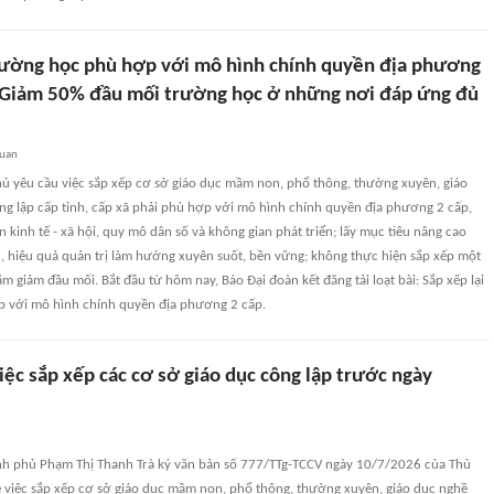
trường học phù hợp với mô hình chính quyền địa phương
1: Giảm 50% đầu mối trường học ở những nơi đáp ứng đủ
quan
ủ yêu cầu việc sắp xếp cơ sở giáo dục mầm non, phổ thông, thường xuyên, giáo
ng lập cấp tỉnh, cấp xã phải phù hợp với mô hình chính quyền địa phương 2 cấp,
n kinh tế - xã hội, quy mô dân số và không gian phát triển; lấy mục tiêu nâng cao
, hiệu quả quản trị làm hướng xuyên suốt, bền vững; không thực hiện sắp xếp một
m giảm đầu mối. Bắt đầu từ hôm nay, Báo Đại đoàn kết đăng tải loạt bài: Sắp xếp lại
 với mô hình chính quyền địa phương 2 cấp.
ệc sắp xếp các cơ sở giáo dục công lập trước ngày
h phủ Phạm Thị Thanh Trà ký văn bản số 777/TTg-TCCV ngày 10/7/2026 của Thủ
 việc sắp xếp cơ sở giáo dục mầm non, phổ thông, thường xuyên, giáo dục nghề