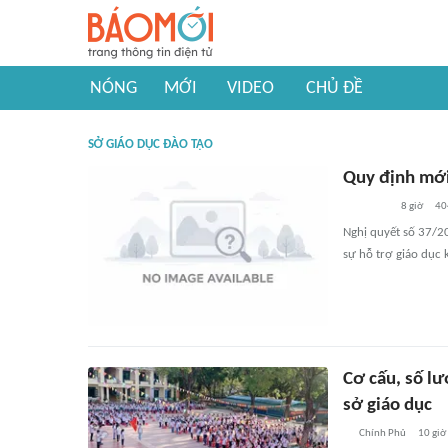
NÓNG
MỚI
VIDEO
CHỦ ĐỀ
SỞ GIÁO DỤC ĐÀO TẠO
Quy định mới 
8 giờ
40
Nghị quyết số 37/20
sự hỗ trợ giáo dục 
Cơ cấu, số lư
sở giáo dục
Chính Phủ
10 giờ