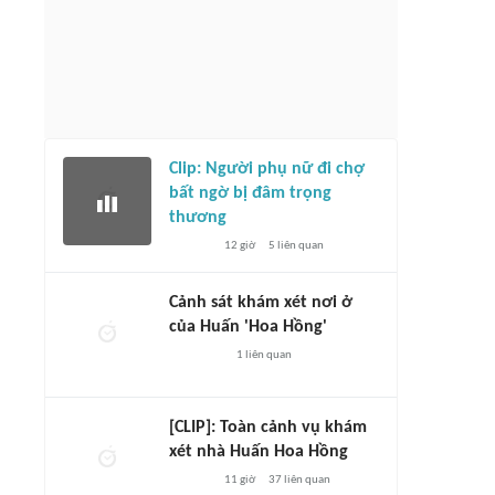
Clip: Người phụ nữ đi chợ
bất ngờ bị đâm trọng
thương
12 giờ
5
liên quan
Cảnh sát khám xét nơi ở
của Huấn 'Hoa Hồng'
1
liên quan
[CLIP]: Toàn cảnh vụ khám
xét nhà Huấn Hoa Hồng
11 giờ
37
liên quan