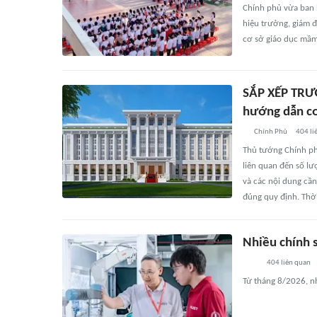
Chính phủ vừa ban 
hiệu trưởng, giám đ
cơ sở giáo dục mầm 
SẮP XẾP TRƯỜ
hướng dẫn cơ 
Chính Phủ
404
li
Thủ tướng Chính ph
liên quan đến số lư
và các nội dung cần
đúng quy định. Thờ
Nhiều chính s
404
liên quan
Từ tháng 8/2026, n