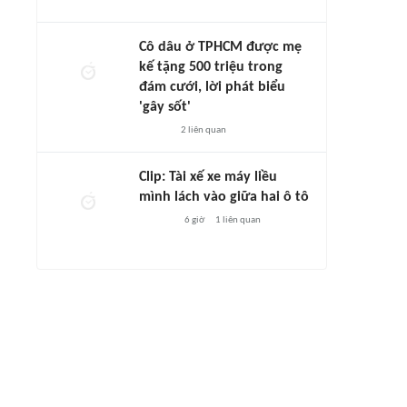
Cô dâu ở TPHCM được mẹ
kế tặng 500 triệu trong
đám cưới, lời phát biểu
'gây sốt'
2
liên quan
Clip: Tài xế xe máy liều
mình lách vào giữa hai ô tô
6 giờ
1
liên quan