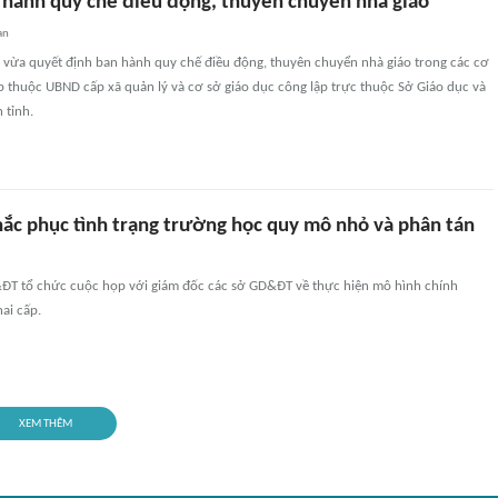
 hành quy chế điều động, thuyên chuyển nhà giáo
an
 vừa quyết định ban hành quy chế điều động, thuyên chuyển nhà giáo trong các cơ
p thuộc UBND cấp xã quản lý và cơ sở giáo dục công lập trực thuộc Sở Giáo dục và
 tỉnh.
ắc phục tình trạng trường học quy mô nhỏ và phân tán
ĐT tổ chức cuộc họp với giám đốc các sở GD&ĐT về thực hiện mô hình chính
ai cấp.
XEM THÊM