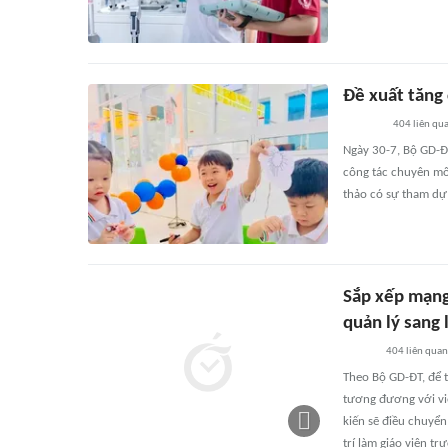
Đề xuất tăng
404
liên qu
Ngày 30-7, Bộ GD-ĐT
công tác chuyên mô
thảo có sự tham dự 
Sắp xếp mạng
quản lý sang 
404
liên quan
Theo Bộ GD-ĐT, để t
tương đương với vi
kiến sẽ điều chuyển
trí làm giáo viên tr