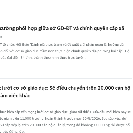
 cường phối hợp giữa sở GD-ĐT và chính quyền cấp xã
an
 tổ chức Hội thảo 'Đánh giá thực trạng và đề xuất giải pháp quản lý, hướng dẫn
n đối với cơ sở giáo dục mầm non thực hiện chính quyền địa phương hai cấp'. Hội
của đại diện 34 tỉnh, thành theo hình thức trực tuyến.
 lưới cơ sở giáo dục: Sẽ điều chuyển trên 20.000 cán bộ
làm việc khác
hực hiện sắp xếp mạng lưới cơ sở giáo dục, giảm tối thiểu 30% đầu mối hiện nay sẽ
ệc giảm trên 11.000 trường, hoàn thành trước ngày 30/8/2026. Sau sắp xếp, dự
 và sắp xếp lại trên 20.000 cán bộ quản lý, trong đó khoảng 11.000 người được bố
ực tiếp đứng lớp.