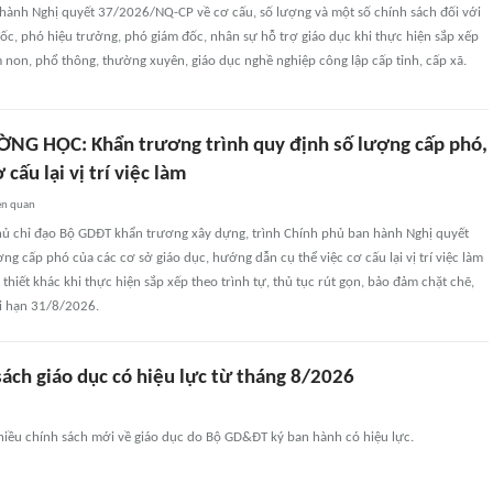
hành Nghị quyết 37/2026/NQ-CP về cơ cấu, số lượng và một số chính sách đối với
ốc, phó hiệu trưởng, phó giám đốc, nhân sự hỗ trợ giáo dục khi thực hiện sắp xếp
non, phổ thông, thường xuyên, giáo dục nghề nghiệp công lập cấp tỉnh, cấp xã.
NG HỌC: Khẩn trương trình quy định số lượng cấp phó,
cấu lại vị trí việc làm
ên quan
ủ chỉ đạo Bộ GDĐT khẩn trương xây dựng, trình Chính phủ ban hành Nghị quyết
ợng cấp phó của các cơ sở giáo dục, hướng dẫn cụ thể việc cơ cấu lại vị trí việc làm
 thiết khác khi thực hiện sắp xếp theo trình tự, thủ tục rút gọn, bảo đảm chặt chẽ,
i hạn 31/8/2026.
ách giáo dục có hiệu lực từ tháng 8/2026
hiều chính sách mới về giáo dục do Bộ GD&ĐT ký ban hành có hiệu lực.