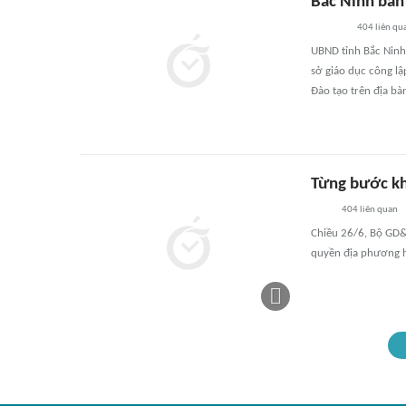
Bắc Ninh ban
404
liên qu
UBND tỉnh Bắc Ninh
sở giáo dục công lậ
Đào tạo trên địa bàn
Từng bước kh
404
liên quan
Chiều 26/6, Bộ GD&
quyền địa phương h