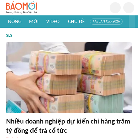
NÓNG
MỚI
VIDEO
CHỦ ĐỀ
#ASEAN Cup 2026
#Trí tuệ nhân tạo
#Mỹ - Iran
#Khám phá Việt Nam
SLS
#Khám phá thế giới
Nhiều doanh nghiệp dự kiến chi hàng trăm
tỷ đồng để trả cổ tức