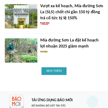
Vượt xa kế hoạch, Mía đường Sơn
La (SLS) chốt chi gần 150 tỷ đồng
trả cổ tức tỷ lệ 150%
Mía đường Sơn La đặt kế hoạch
lợi nhuận 2025 giảm mạnh
XEM THÊM
TẢI ỨNG DỤNG BÁO MỚI
ĐỂ KHÔNG BỎ SÓT TIN TỨC