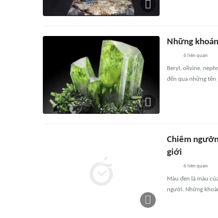
Những khoáng
6
liên quan
Beryl, olivine, nep
đến qua những tên 
Chiêm ngưỡng
giới
6
liên quan
Màu đen là màu của
người. Những khoáng