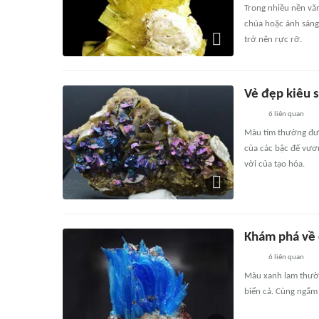
Trong nhiều nền vă
chúa hoặc ánh sáng
trở nên rực rỡ.
Vẻ đẹp kiêu s
6
liên quan
Màu tím thường đượ
của các bậc đế vươn
vời của tạo hóa.
Khám phá về 
6
liên quan
Màu xanh lam thường
biển cả. Cùng ngắm