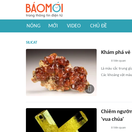
NÓNG
MỚI
VIDEO
CHỦ ĐỀ
SILICAT
Khám phá vẻ 
6
liên quan
Là màu sắc trung gi
Các khoáng vật màu 
Chiêm ngưỡng
'vua chúa'
6
liên quan