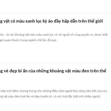
 vật có màu xanh lục kỳ ảo đầy hấp dẫn trên thế giới
hrite... là các khoáng vật màu màu xanh lục có vẻ ngoài vô cùng quyến rũ, được biết
gọi quen thuộc trong ngành chế tác đá quý.
 vẻ đẹp bí ẩn của những khoáng vật màu đen trên thế
 bầu trời đêm, tượng trưng cho những điều nằm ngoài khả năng nắm bắt của con
 vật màu đen toát lên vẻ đẹp huyền bí, có sức hút đặc biệt với nhiều người.