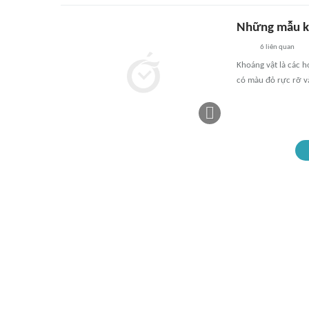
Những mẫu kh
6
liên quan
Khoáng vật là các h
có màu đỏ rực rỡ và