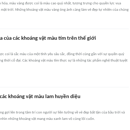
n hóa, màu vàng được coi là màu cao quý nhất, tượng trưng cho quyền lực vua
 mặt trời. Những khoáng vật màu vàng óng ánh càng làm vẻ đẹp tự nhiên của chúng
a của các khoáng vật màu tím trên thế giới
c coi là sắc màu của một tình yêu sâu sắc, đồng thời cũng gắn với sự quyền quý
g thời cổ đại. Các khoáng vật màu tím thực sự là những tác phẩm nghệ thuật tuyệt
các khoáng vật màu lam huyền diệu
 gợi lên trong tâm trí con người sự liên tưởng về vẻ đẹp bất tận của bầu trời và
 nhìn những khoáng vật mang màu xanh lam vô cùng lôi cuốn.