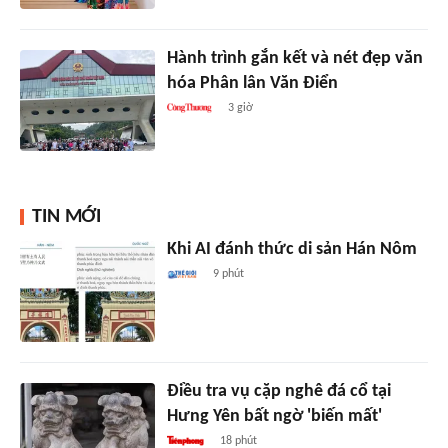
Hành trình gắn kết và nét đẹp văn
hóa Phân lân Văn Điển
3 giờ
TIN MỚI
Khi AI đánh thức di sản Hán Nôm
9 phút
Điều tra vụ cặp nghê đá cổ tại
Hưng Yên bất ngờ 'biến mất'
18 phút