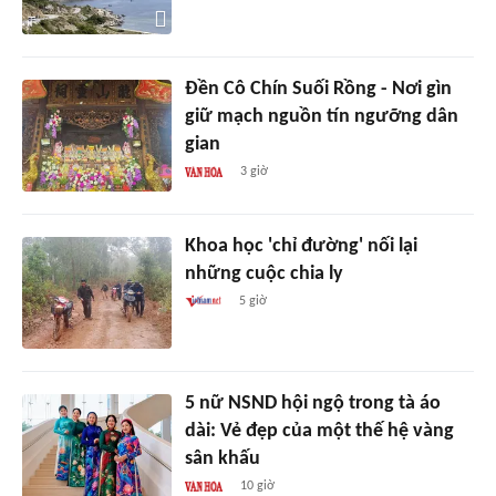
Đền Cô Chín Suối Rồng - Nơi gìn
giữ mạch nguồn tín ngưỡng dân
gian
3 giờ
Khoa học 'chỉ đường' nối lại
những cuộc chia ly
5 giờ
5 nữ NSND hội ngộ trong tà áo
dài: Vẻ đẹp của một thế hệ vàng
sân khấu
10 giờ