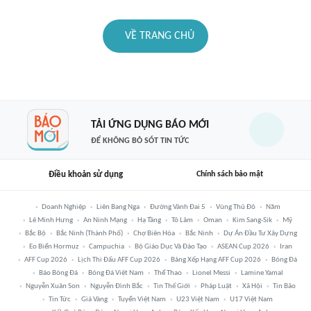
VỀ TRANG CHỦ
TẢI ỨNG DỤNG BÁO MỚI
ĐỂ KHÔNG BỎ SÓT TIN TỨC
Điều khoản sử dụng
Chính sách bảo mật
Doanh Nghiệp
Liên Bang Nga
Đường Vành Đai 5
Vùng Thủ Đô
Năm
Lê Minh Hưng
An Ninh Mạng
Hạ Tầng
Tô Lâm
Oman
Kim Sang-Sik
Mỹ
Bắc Bộ
Bắc Ninh (thành Phố)
Chợ Biên Hòa
Bắc Ninh
Dự Án Đầu Tư Xây Dựng
Eo Biển Hormuz
Campuchia
Bộ Giáo Dục Và Đào Tạo
ASEAN Cup 2026
Iran
AFF Cup 2026
Lịch Thi Đấu AFF Cup 2026
Bảng Xếp Hạng AFF Cup 2026
Bóng Đá
Báo Bóng Đá
Bóng Đá Việt Nam
Thể Thao
Lionel Messi
Lamine Yamal
Nguyễn Xuân Son
Nguyễn Đình Bắc
Tin Thế Giới
Pháp Luật
Xã Hội
Tin Bão
Tin Tức
Giá Vàng
Tuyển Việt Nam
U23 Việt Nam
U17 Việt Nam