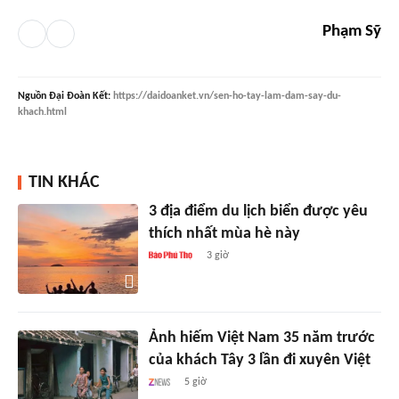
Phạm Sỹ
Nguồn
Đại Đoàn Kết
:
https://daidoanket.vn/sen-ho-tay-lam-dam-say-du-
khach.html
TIN KHÁC
3 địa điểm du lịch biển được yêu
thích nhất mùa hè này
3 giờ
Ảnh hiếm Việt Nam 35 năm trước
của khách Tây 3 lần đi xuyên Việt
5 giờ