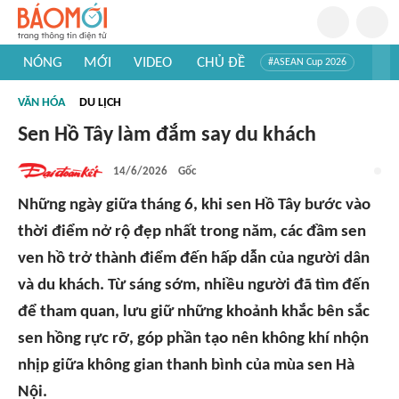
NÓNG
MỚI
VIDEO
CHỦ ĐỀ
#ASEAN Cup 2026
#Trí tuệ nhân tạo
#Mỹ - Iran
#Khám phá Việt Nam
VĂN HÓA
DU LỊCH
#Khám phá thế giới
Sen Hồ Tây làm đắm say du khách
14/6/2026
Gốc
Những ngày giữa tháng 6, khi sen Hồ Tây bước vào
thời điểm nở rộ đẹp nhất trong năm, các đầm sen
ven hồ trở thành điểm đến hấp dẫn của người dân
và du khách. Từ sáng sớm, nhiều người đã tìm đến
để tham quan, lưu giữ những khoảnh khắc bên sắc
sen hồng rực rỡ, góp phần tạo nên không khí nhộn
nhịp giữa không gian thanh bình của mùa sen Hà
Nội.