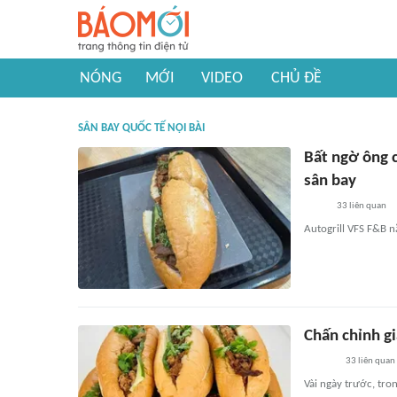
NÓNG
MỚI
VIDEO
CHỦ ĐỀ
SÂN BAY QUỐC TẾ NỘI BÀI
Bất ngờ ông 
sân bay
33
liên quan
Autogrill VFS F&B n
Chấn chỉnh gi
33
liên quan
Vài ngày trước, tro