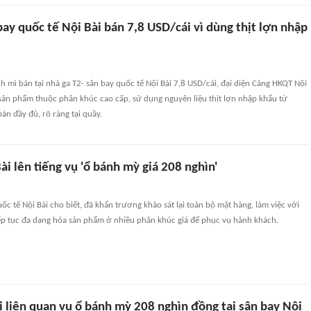
ay quốc tế Nội Bài bán 7,8 USD/cái vì dùng thịt lợn nhập
nh mì bán tại nhà ga T2- sân bay quốc tế Nội Bài 7,8 USD/cái, đại diện Cảng HKQT Nội
à sản phẩm thuộc phân khúc cao cấp, sử dụng nguyên liệu thịt lợn nhập khẩu từ
 bán đầy đủ, rõ ràng tại quầy.
ài lên tiếng vụ 'ổ bánh mỳ giá 208 nghìn'
c tế Nội Bài cho biết, đã khẩn trương khảo sát lại toàn bộ mặt hàng, làm việc với
iếp tục đa dạng hóa sản phẩm ở nhiều phân khúc giá để phục vụ hành khách.
 liên quan vụ ổ bánh mỳ 208 nghìn đồng tại sân bay Nội