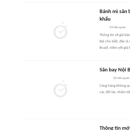
Bánh mì sân b
khẩu
33
liên quan
Thông tin về giá bá
Bài cho biết, đây l
Brazil, niêm yết giá
Sân bay Nội B
33
liên quan
Cảng hàng không quố
các đối tác nhằm t
Thông tin mới