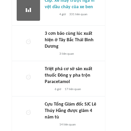
Clip: Xe máy trượt ngã vì
vệt dầu chảy của xe ben
4 giờ
331
liên quan
3 cơn bão cùng lúc xuất
hiện ở Tây Bắc Thái Bình
Dương
3
liên quan
Triệt phá cơ sở sản xuất
thuốc Đông y pha trộn
Paracetamol
6 giờ
17
liên quan
Cựu Tổng Giám đốc SJC Lê
Thúy Hằng được giảm 4
năm tù
14
liên quan