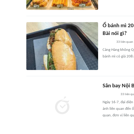
Ổ bánh mì 20
Bài nói gì?
33
liên quan
Cảng Hàng không Quố
bánh mì có giá 208
Sân bay Nội B
33
liên q
Ngày 16-7, đại diện
ánh liên quan đến 
quan, đơn vị liên qu