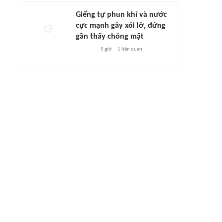
Giếng tự phun khí và nước
cực mạnh gây xói lở, đứng
gần thấy chóng mặt
5 giờ
1
liên quan