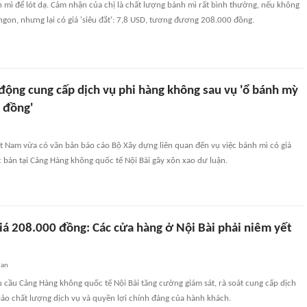
 mì để lót dạ. Cảm nhận của chị là chất lượng bánh mì rất bình thường, nếu không
gon, nhưng lại có giá 'siêu đắt': 7,8 USD, tương đương 208.000 đồng.
động cung cấp dịch vụ phi hàng không sau vụ 'ổ bánh mỳ
 đồng'
t Nam vừa có văn bản báo cáo Bộ Xây dựng liên quan đến vụ việc bánh mì có giá
bán tại Cảng Hàng không quốc tế Nội Bài gây xôn xao dư luận.
iá 208.000 đồng: Các cửa hàng ở Nội Bài phải niêm yết
uan
 cầu Cảng Hàng không quốc tế Nội Bài tăng cường giám sát, rà soát cung cấp dịch
bảo chất lượng dịch vụ và quyền lợi chính đáng của hành khách.