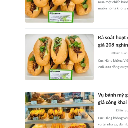
mua một chiếc bánh
muốn nói là không n
Rà soát hoạt 
giá 208 nghìn
33
liên quan
Cục Hàng không Việ
208.000 đồng được 
Vụ bánh mỳ g
giá công khai
33
liên q
Cục Hàng không yêu
vụ tại nhà ga, đảm 