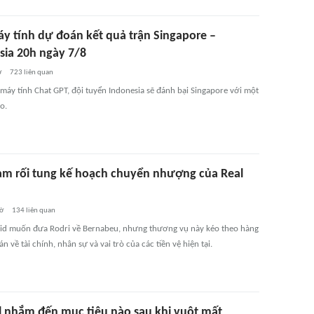
áy tính dự đoán kết quả trận Singapore –
sia 20h ngày 7/8
ờ
723
liên quan
 máy tính Chat GPT, đội tuyển Indonesia sẽ đánh bại Singapore với một
ao.
làm rối tung kế hoạch chuyển nhượng của Real
d
iờ
134
liên quan
id muốn đưa Rodri về Bernabeu, nhưng thương vụ này kéo theo hàng
oán về tài chính, nhân sự và vai trò của các tiền vệ hiện tại.
l nhắm đến mục tiêu nào sau khi vuột mất