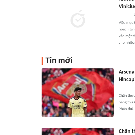
Viniciu
1
Việc mục t
hoạch tăn
vào một t
cho nhiều 
Tin mới
Arsenal
Hincapi
Chấn thươn
hàng thủ A
Pháo thủ.
Chấn t