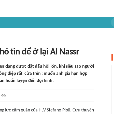
hó tin để ở lại Al Nassr
ssr đang được đặt dấu hỏi lớn, khi siêu sao người
ng điệp rất 'cửa trên': muốn anh gia hạn hợp
ban huấn luyện đến đội hình.
Gốc
ng lực cầm quân của HLV Stefano Pioli. Cựu thuyền