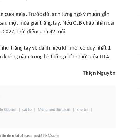
n cuối mùa. Trước đó, anh từng ngỏ ý muốn gắn
sau một mùa giải trắng tay. Nếu CLB chấp nhận cải
 2027, thời điểm anh 42 tuổi.
như trắng tay về danh hiệu khi mới có duy nhất 1
n không nằm trong hệ thống chính thức của FIFA.
Thiện Nguyên
lo Gabriel
cải tổ
Mohamed Simakan
khó tin
-tin-de-o-lai-al-nassr-post611430.antd