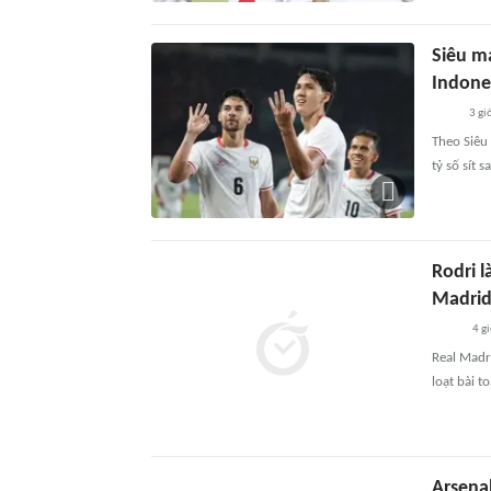
Siêu m
Indone
3 gi
Theo Siêu
tỷ số sít s
Rodri 
Madri
4 g
Real Madr
loạt bài t
Arsena