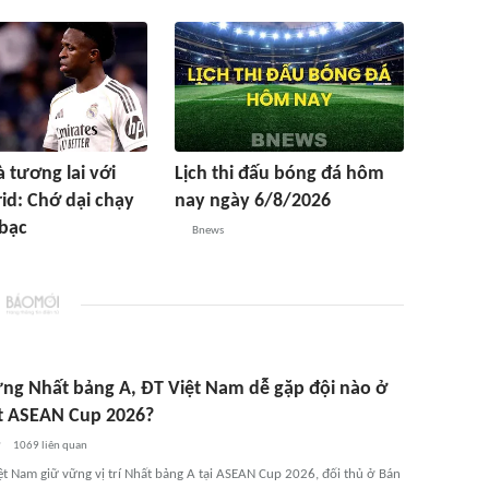
à tương lai với
Lịch thi đấu bóng đá hôm
id: Chớ dại chạy
nay ngày 6/8/2026
 bạc
Bnews
ng Nhất bảng A, ĐT Việt Nam dễ gặp đội nào ở
t ASEAN Cup 2026?
ờ
1069
liên quan
ệt Nam giữ vững vị trí Nhất bảng A tại ASEAN Cup 2026, đối thủ ở Bán