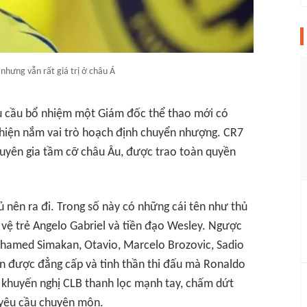
nhưng vẫn rất giá trị ở châu Á
u cầu bổ nhiệm một Giám đốc thể thao mới có
 hiện nắm vai trò hoạch định chuyển nhượng. CR7
uyên gia tầm cỡ châu Âu, được trao toàn quyền
 nên ra đi. Trong số này có những cái tên như thủ
n vệ trẻ Angelo Gabriel và tiền đạo Wesley. Ngược
 Mohamed Simakan, Otavio, Marcelo Brozovic, Sadio
n được đẳng cấp và tinh thần thi đấu mà Ronaldo
o khuyến nghị CLB thanh lọc mạnh tay, chấm dứt
yêu cầu chuyên môn.