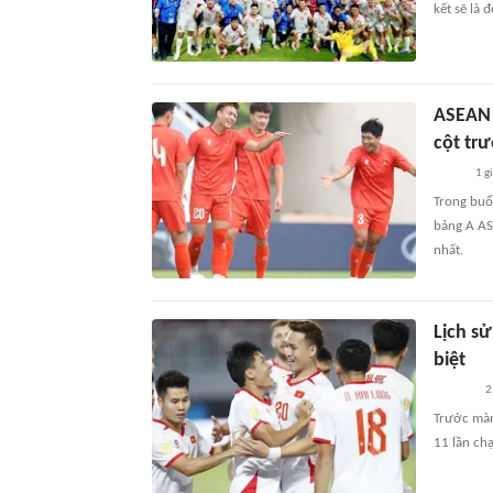
kết sẽ là 
ASEAN 
cột tr
1 g
Trong buổ
bảng A AS
nhất.
Lịch s
biệt
2
Trước màn
11 lần ch