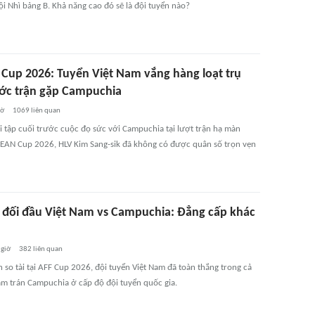
đội Nhì bảng B. Khả năng cao đó sẽ là đội tuyển nào?
Cup 2026: Tuyển Việt Nam vắng hàng loạt trụ
ước trận gặp Campuchia
iờ
1069
liên quan
i tập cuối trước cuộc đọ sức với Campuchia tại lượt trận hạ màn
EAN Cup 2026, HLV Kim Sang-sik đã không có được quân số trọn vẹn
ử đối đầu Việt Nam vs Campuchia: Đẳng cấp khác
 giờ
382
liên quan
 so tài tại AFF Cup 2026, đội tuyển Việt Nam đã toàn thắng trong cả
ạm trán Campuchia ở cấp độ đội tuyển quốc gia.