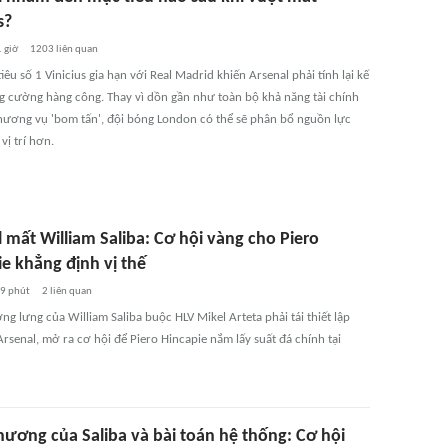
s?
 giờ
1203
liên quan
iêu số 1 Vinicius gia hạn với Real Madrid khiến Arsenal phải tính lại kế
g cường hàng công. Thay vì dồn gần như toàn bộ khả năng tài chính
hương vụ 'bom tấn', đội bóng London có thể sẽ phân bổ nguồn lực
vị trí hơn.
 mất William Saliba: Cơ hội vàng cho Piero
e khẳng định vị thế
9 phút
2
liên quan
g lưng của William Saliba buộc HLV Mikel Arteta phải tái thiết lập
rsenal, mở ra cơ hội để Piero Hincapie nắm lấy suất đá chính tại
hương của Saliba và bài toán hệ thống: Cơ hội