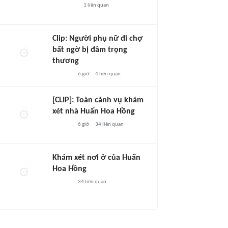
1
liên quan
Clip: Người phụ nữ đi chợ
bất ngờ bị đâm trọng
thương
6 giờ
4
liên quan
[CLIP]: Toàn cảnh vụ khám
xét nhà Huấn Hoa Hồng
6 giờ
34
liên quan
Khám xét nơi ở của Huấn
Hoa Hồng
34
liên quan