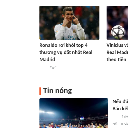
Ronaldo rơi khỏi top 4
Vinicius v
thương vụ đắt nhất Real
Real Madr
Madrid
theo tiền
7 giờ
Tin nóng
Nếu đứ
Bán kế
2 gi
Nếu ĐT Vi