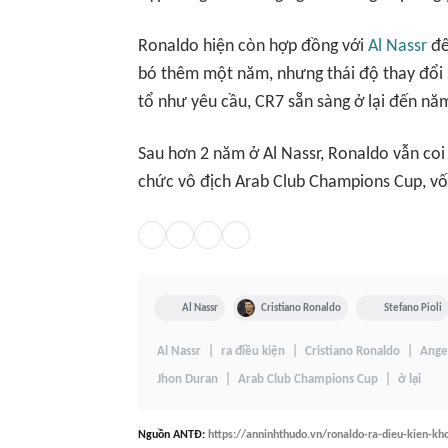
Ronaldo hiện còn hợp đồng với
Al Nassr
đế
bó thêm một năm, nhưng thái độ thay đổi 
tổ như yêu cầu, CR7 sẵn sàng ở lại đến năm
Sau hơn 2 năm ở Al Nassr, Ronaldo vẫn coi 
chức vô địch Arab Club Champions Cup, vố
Al Nassr
Cristiano Ronaldo
Stefano Pioli
Al Nassr
ra điều kiện
Cristiano Ronaldo
Ange
Jhon Duran
Arab Club Champions Cup
ở lại
Nguồn
ANTĐ
:
https://anninhthudo.vn/ronaldo-ra-dieu-kien-kho