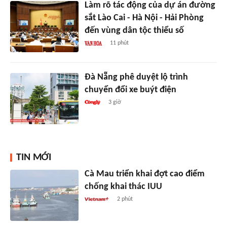
Làm rõ tác động của dự án đường
sắt Lào Cai - Hà Nội - Hải Phòng
đến vùng dân tộc thiểu số
11 phút
Đà Nẵng phê duyệt lộ trình
chuyển đổi xe buýt điện
3 giờ
TIN MỚI
Cà Mau triển khai đợt cao điểm
chống khai thác IUU
2 phút