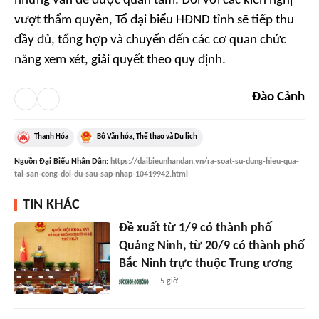
những vấn đề được quan tâm. Đối với các kiến nghị
vượt thẩm quyền, Tổ đại biểu HĐND tỉnh sẽ tiếp thu
đầy đủ, tổng hợp và chuyển đến các cơ quan chức
năng xem xét, giải quyết theo quy định.
Đào Cảnh
Thanh Hóa
Bộ Văn hóa, Thể thao và Du lịch
Nguồn
Đại Biểu Nhân Dân
:
https://daibieunhandan.vn/ra-soat-su-dung-hieu-qua-
tai-san-cong-doi-du-sau-sap-nhap-10419942.html
TIN KHÁC
Đề xuất từ 1/9 có thành phố
Quảng Ninh, từ 20/9 có thành phố
Bắc Ninh trực thuộc Trung ương
5 giờ