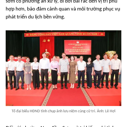
sớm có phương án xử lý, di dời bãi rác đến vị trí phù
hợp hơn, bảo đảm cảnh quan và môi trường phục vụ
phát triển du lịch bền vững.
Tổ đại biểu HĐND tỉnh chụp ảnh lưu niệm cùng cử tri. Ảnh: Lê Hợi