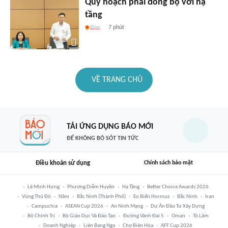
Quy hoạch phải đồng bộ với hạ
tầng
7 phút
VỀ TRANG CHỦ
TẢI ỨNG DỤNG BÁO MỚI
ĐỂ KHÔNG BỎ SÓT TIN TỨC
Điều khoản sử dụng
Chính sách bảo mật
Lê Minh Hưng
Phương Diễm Huyền
Hạ Tầng
Better Choice Awards 2026
Vùng Thủ Đô
Năm
Bắc Ninh (thành Phố)
Eo Biển Hormuz
Bắc Ninh
Iran
Campuchia
ASEAN Cup 2026
An Ninh Mạng
Dự Án Đầu Tư Xây Dựng
Bộ Chính Trị
Bộ Giáo Dục Và Đào Tạo
Đường Vành Đai 5
Oman
Tô Lâm
Doanh Nghiệp
Liên Bang Nga
Chợ Biên Hòa
AFF Cup 2026