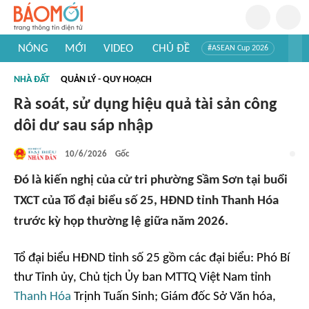
NÓNG
MỚI
VIDEO
CHỦ ĐỀ
#ASEAN Cup 2026
#Trí tuệ nhân tạo
#Mỹ - Iran
#Khám phá Việt Nam
NHÀ ĐẤT
QUẢN LÝ - QUY HOẠCH
#Khám phá thế giới
Rà soát, sử dụng hiệu quả tài sản công
dôi dư sau sáp nhập
10/6/2026
Gốc
Đó là kiến nghị của cử tri phường Sầm Sơn tại buổi
TXCT của Tổ đại biểu số 25, HĐND tỉnh Thanh Hóa
trước kỳ họp thường lệ giữa năm 2026.
Tổ đại biểu HĐND tỉnh số 25 gồm các đại biểu: Phó Bí
thư Tỉnh ủy, Chủ tịch Ủy ban MTTQ Việt Nam tỉnh
Thanh Hóa
Trịnh Tuấn Sinh; Giám đốc Sở Văn hóa,