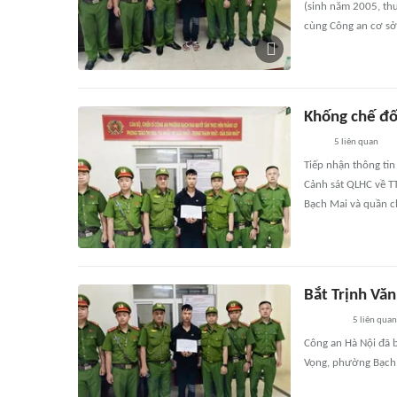
(sinh năm 2005, thư
cùng Công an cơ sở
Khống chế đố
5
liên quan
Tiếp nhận thông tin
Cảnh sát QLHC về T
Bạch Mai và quần c
Bắt Trịnh Vă
5
liên quan
Công an Hà Nội đã b
Vọng, phường Bạch