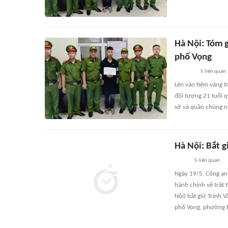
Hà Nội: Tóm 
phố Vọng
5
liên quan
Lẻn vào tiệm vàng t
đối tượng 21 tuổi 
sở và quần chúng n
Hà Nội: Bắt 
5
liên quan
Ngày 19/5, Công an
hành chính về trật
Nội) bắt giữ Trịnh 
phố Vọng, phường B