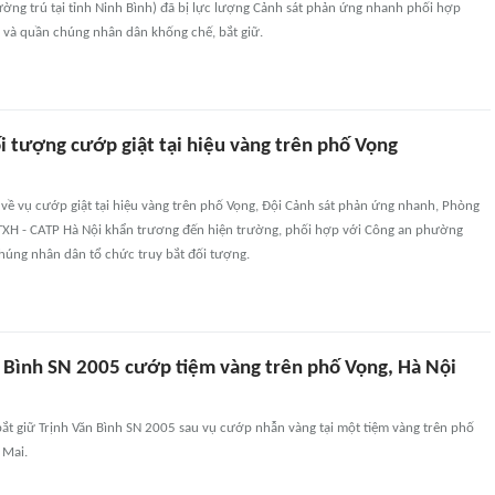
ờng trú tại tỉnh Ninh Bình) đã bị lực lượng Cảnh sát phản ứng nhanh phối hợp
 và quần chúng nhân dân khống chế, bắt giữ.
i tượng cướp giật tại hiệu vàng trên phố Vọng
 về vụ cướp giật tại hiệu vàng trên phố Vọng, Đội Cảnh sát phản ứng nhanh, Phòng
TXH - CATP Hà Nội khẩn trương đến hiện trường, phối hợp với Công an phường
húng nhân dân tổ chức truy bắt đối tượng.
n Bình SN 2005 cướp tiệm vàng trên phố Vọng, Hà Nội
ắt giữ Trịnh Văn Bình SN 2005 sau vụ cướp nhẫn vàng tại một tiệm vàng trên phố
 Mai.