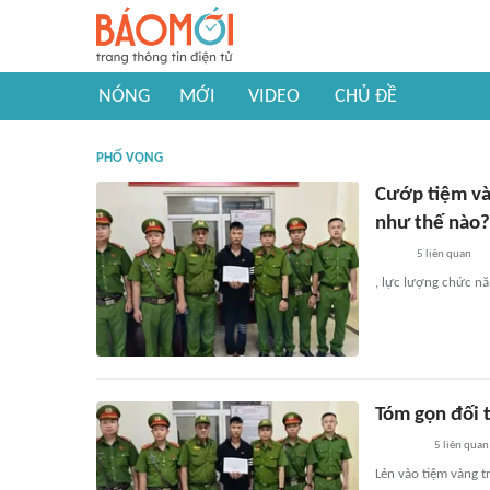
NÓNG
MỚI
VIDEO
CHỦ ĐỀ
PHỐ VỌNG
Cướp tiệm và
như thế nào?
5
liên quan
, lực lượng chức nă
Tóm gọn đối 
5
liên quan
Lẻn vào tiệm vàng t