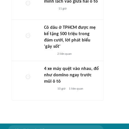
mình lách vào giữa hai ô tô
11 giờ
Cô dâu ở TPHCM được mẹ
kế tặng 500 triệu trong
đám cưới, lời phát biểu
'gây sốt'
2
liên quan
4 xe máy quệt vào nhau, đổ
như domino ngay trước
mũi ô tô
10 giờ
1
liên quan