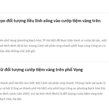
gọn đối tượng liều lĩnh xông vào cướp tiệm vàng trên
rên phố Vọng (phường Bạch Mai, TP Hà Nội) để thực hiện hành vi cướp tài sản, một
quê Ninh Bình đã bị lực lượng Cảnh sát phản ứng nhanh phối hợp cùng Công an cơ
hân dân khống chế, bắt giữ.
giữ đối tượng cướp tiệm vàng trên phố Vọng
 thành phố Hà Nội cho biết, Đội Cảnh sát phản ứng nhanh, Phòng Cảnh sát quản lý
 tự xã hội (Công an thành phố Hà Nội) vừa phối hợp Công an phường Bạch Mai (Hà
Văn Bình (sinh năm 2005, trú tại tỉnh Ninh Bình) là đối tượng cướp tiệm vàng trên
ạch Mai, Hà Nội.