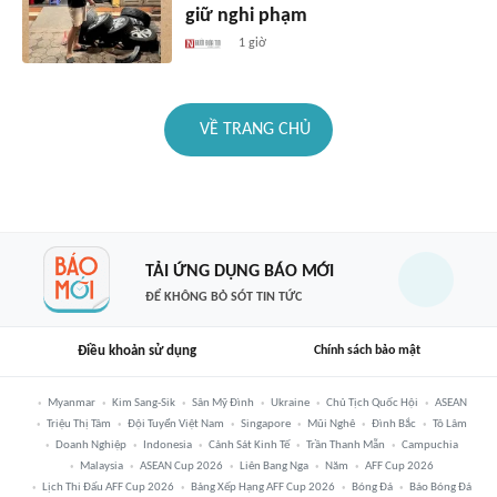
giữ nghi phạm
1 giờ
VỀ TRANG CHỦ
TẢI ỨNG DỤNG BÁO MỚI
ĐỂ KHÔNG BỎ SÓT TIN TỨC
Điều khoản sử dụng
Chính sách bảo mật
Myanmar
Kim Sang-Sik
Sân Mỹ Đình
Ukraine
Chủ Tịch Quốc Hội
ASEAN
Triệu Thị Tâm
Đội Tuyển Việt Nam
Singapore
Mũi Nghê
Đình Bắc
Tô Lâm
Doanh Nghiệp
Indonesia
Cảnh Sát Kinh Tế
Trần Thanh Mẫn
Campuchia
Malaysia
ASEAN Cup 2026
Liên Bang Nga
Năm
AFF Cup 2026
Lịch Thi Đấu AFF Cup 2026
Bảng Xếp Hạng AFF Cup 2026
Bóng Đá
Báo Bóng Đá