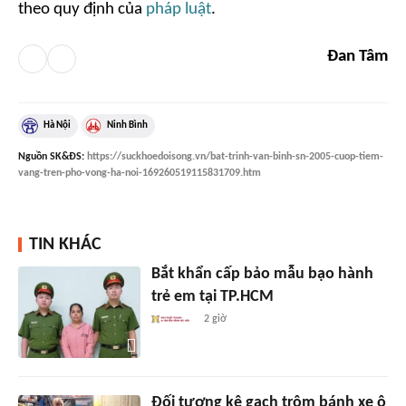
theo quy định của
pháp luật
.
Đan Tâm
Hà Nội
Ninh Bình
Nguồn
SK&ĐS
:
https://suckhoedoisong.vn/bat-trinh-van-binh-sn-2005-cuop-tiem-
vang-tren-pho-vong-ha-noi-169260519115831709.htm
TIN KHÁC
Bắt khẩn cấp bảo mẫu bạo hành
trẻ em tại TP.HCM
2 giờ
Đối tượng kê gạch trộm bánh xe ô