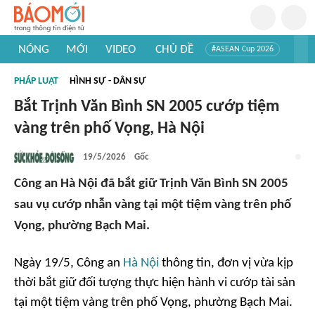
NÓNG
MỚI
VIDEO
CHỦ ĐỀ
#ASEAN Cup 2026
#Trí tuệ nhân tạo
#Mỹ - Iran
#Khám phá Việt Nam
PHÁP LUẬT
HÌNH SỰ - DÂN SỰ
#Khám phá thế giới
Bắt Trịnh Văn Bình SN 2005 cướp tiệm
vàng trên phố Vọng, Hà Nội
19/5/2026
Gốc
Công an Hà Nội đã bắt giữ Trịnh Văn Bình SN 2005
sau vụ cướp nhẫn vàng tại một tiệm vàng trên phố
Vọng, phường Bạch Mai.
Ngày 19/5, Công an
Hà Nội
thông tin, đơn vị vừa kịp
thời bắt giữ đối tượng thực hiện hành vi cướp tài sản
tại một tiệm vàng trên phố Vọng, phường Bạch Mai.