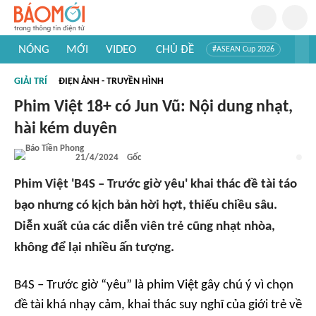
NÓNG
MỚI
VIDEO
CHỦ ĐỀ
#ASEAN Cup 2026
#Trí tuệ nhân tạo
#Mỹ - Iran
#Khám phá Việt Nam
GIẢI TRÍ
ĐIỆN ẢNH - TRUYỀN HÌNH
#Khám phá thế giới
Phim Việt 18+ có Jun Vũ: Nội dung nhạt,
hài kém duyên
21/4/2024
Gốc
Phim Việt 'B4S – Trước giờ yêu' khai thác đề tài táo
bạo nhưng có kịch bản hời hợt, thiếu chiều sâu.
Diễn xuất của các diễn viên trẻ cũng nhạt nhòa,
không để lại nhiều ấn tượng.
B4S – Trước giờ “yêu”
là phim Việt gây chú ý vì chọn
đề tài khá nhạy cảm, khai thác suy nghĩ của giới trẻ về