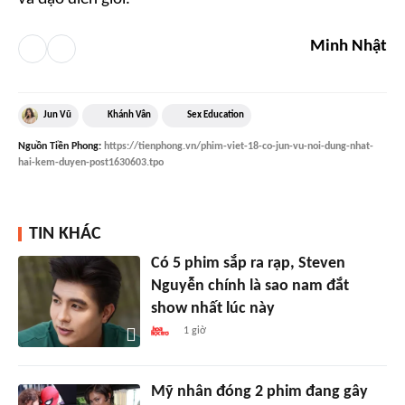
Minh Nhật
Jun Vũ
Khánh Vân
Sex Education
Nguồn
Tiền Phong
:
https://tienphong.vn/phim-viet-18-co-jun-vu-noi-dung-nhat-
hai-kem-duyen-post1630603.tpo
TIN KHÁC
Có 5 phim sắp ra rạp, Steven
Nguyễn chính là sao nam đắt
show nhất lúc này
1 giờ
Mỹ nhân đóng 2 phim đang gây