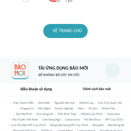
1 giờ
VỀ TRANG CHỦ
TẢI ỨNG DỤNG BÁO MỚI
ĐỂ KHÔNG BỎ SÓT TIN TỨC
Điều khoản sử dụng
Chính sách bảo mật
Trần Thanh Mẫn
Đình Bắc
Nguyễn Văn Hợi
ASEAN Cup
Chủ Tịch Quốc Hội
Singapore
Mũi Nghê
Doanh Nghiệp
Năm
Tô Lâm
Khánh Sky
Sân Mỹ Đình
Kim Sang-Sik
Trần Đình Tiệp
ASEAN Cup 2026
Indonesia
Đội Tuyển Việt Nam
Liên Bang Nga
Campuchia
Hồ Văn Khoa
AFF Cup 2026
Lịch Thi Đấu AFF Cup 2026
Bảng Xếp Hạng AFF Cup 2026
Bóng Đá
Báo Bóng Đá
Bóng Đá Việt Nam
Thể Thao
Lionel Messi
Lamine Yamal
Nguyễn Xuân Son