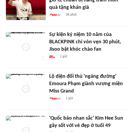
giờ G, chuẩn bị hàng trăm món
quà tặng khán giả
36 phút
Sự kiện kỷ niệm 10 năm của
BLACKPINK chỉ vỏn vẹn 30 phút,
Jisoo bật khóc chào fan
1 giờ
Lộ diện đối thủ 'ngáng đường'
Emoura Phạm giành vương miện
Miss Grand
1 giờ
'Quốc bảo nhan sắc' Kim Hee Sun
gây sốt với vẻ đẹp ở tuổi 49