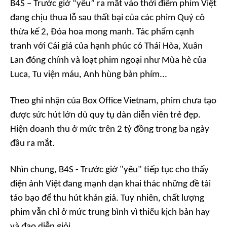
B4S – Trước giờ “yêu”
ra mắt vào thời điểm phim Việt
đang chịu thua lỗ sau thất bại của các phim
Quý cô
thừa kế 2
,
Đóa hoa mong manh
. Tác phẩm cạnh
tranh với
Cái giá của hạnh phúc
có Thái Hòa, Xuân
Lan đóng chính và loạt phim ngoại như
Mùa hè của
Luca, Tu viện máu, Anh hùng bàn phím
...
Theo ghi nhận của
Box Office Vietnam
, phim chưa tạo
được sức hút lớn dù quy tụ dàn diễn viên trẻ đẹp.
Hiện doanh thu ở mức trên 2 tỷ đồng trong ba ngày
đầu ra mắt.
Nhìn chung,
B4S - Trước giờ "yêu"
tiếp tục cho thấy
điện ảnh Việt đang mạnh dạn khai thác những đề tài
táo bạo để thu hút khán giả. Tuy nhiên, chất lượng
phim vẫn chỉ ở mức trung bình vì thiếu kịch bản hay
và đạo diễn giỏi.