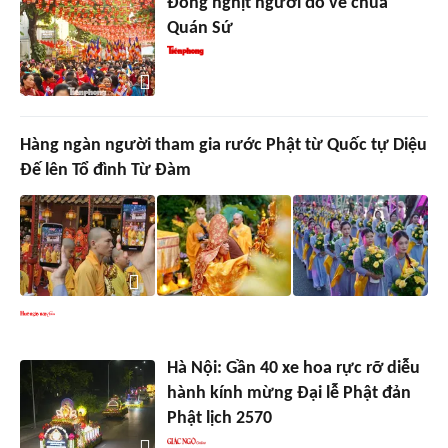
Đông nghịt người đổ về chùa
Quán Sứ
Hàng ngàn người tham gia rước Phật từ Quốc tự Diệu
Đế lên Tổ đình Từ Đàm
Hà Nội: Gần 40 xe hoa rực rỡ diễu
hành kính mừng Đại lễ Phật đản
Phật lịch 2570