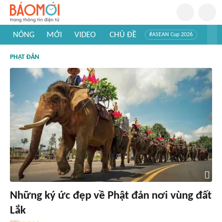
NÓNG
MỚI
VIDEO
CHỦ ĐỀ
#ASEAN Cup 2026
#Trí tuệ nhân tạo
#Mỹ - Iran
#Khám phá Việt Nam
PHẬT ĐẢN
#Khám phá thế giới
Những ký ức đẹp về Phật đản nơi vùng đất
Lắk