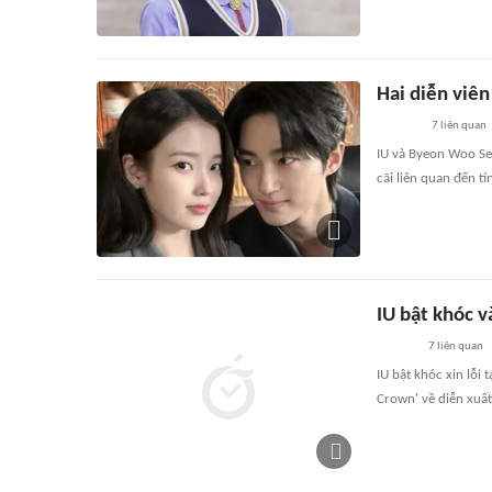
Hai diễn viên 
7
liên quan
IU và Byeon Woo Seo
cãi liên quan đến tí
IU bật khóc 
7
liên quan
IU bật khóc xin lỗi
Crown' về diễn xuất