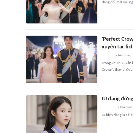
đang đối mặt với ng
'Perfect Crow
xuyên tạc lịc
7
liên quan
Trong khi MBC vẫn i
Crown', thay vì đưa r
IU đang đứng
7
liên quan
IU hiện đang là cái