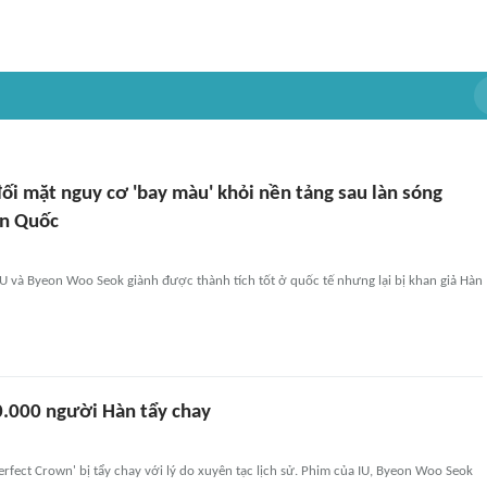
ối mặt nguy cơ 'bay màu' khỏi nền tảng sau làn sóng
àn Quốc
U và Byeon Woo Seok giành được thành tích tốt ở quốc tế nhưng lại bị khan giả Hàn
0.000 người Hàn tẩy chay
rfect Crown' bị tẩy chay với lý do xuyên tạc lịch sử. Phim của IU, Byeon Woo Seok