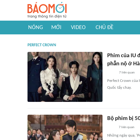
NÓNG
MỚI
VIDEO
CHỦ ĐỀ
PERFECT CROWN
Phim của IU đ
phẫn nộ ở H
7
liên quan
Perfect Crown của I
Quốc tẩy chay.
Bộ phim bị 5
7
liên quan
Những ngày qua, 'Pe