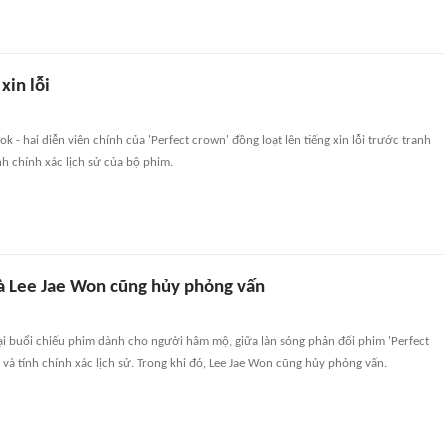
xin lỗi
k - hai diễn viên chính của 'Perfect crown' đồng loạt lên tiếng xin lỗi trước tranh
nh chính xác lịch sử của bộ phim.
và Lee Jae Won cũng hủy phỏng vấn
 tại buổi chiếu phim dành cho người hâm mộ, giữa làn sóng phản đối phim 'Perfect
 và tính chính xác lịch sử. Trong khi đó, Lee Jae Won cũng hủy phỏng vấn.