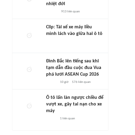
nhiệt đới
913
liên quan
Clip: Tài xế xe máy liều
mình lách vào giữa hai ô tô
Đình Bắc lên tiếng sau khi
tạm dẫn đầu cuộc đua Vua
phá lưới ASEAN Cup 2026
10 giờ
576
liên quan
Ô tô lấn làn ngược chiều để
vượt xe, gây tai nạn cho xe
máy
1
liên quan