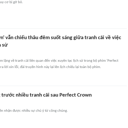
uy cơ bị gỡ bỏ.
n' vẫn chiếu thâu đêm suốt sáng giữa tranh cãi về việc
h sử
m lặng về tranh cãi liên quan đến việc xuyên tạc lịch sử trong bộ phim 'Perfect
a lời xin lỗi, đài truyền hình này lại lên lịch chiếu lại toàn bộ phim.
 trước nhiều tranh cãi sau Perfect Crown
 tên nhận được nhiều sự chú ý từ công chúng.