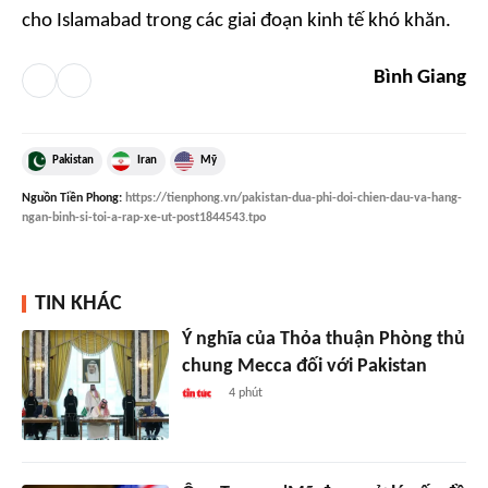
cho Islamabad trong các giai đoạn kinh tế khó khăn.
Bình Giang
Pakistan
Iran
Mỹ
Nguồn
Tiền Phong
:
https://tienphong.vn/pakistan-dua-phi-doi-chien-dau-va-hang-
ngan-binh-si-toi-a-rap-xe-ut-post1844543.tpo
TIN KHÁC
Ý nghĩa của Thỏa thuận Phòng thủ
chung Mecca đối với Pakistan
4 phút