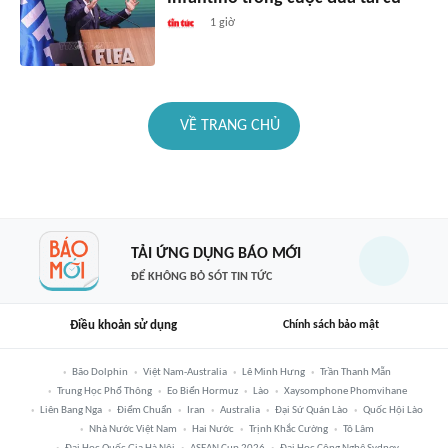
1 giờ
VỀ TRANG CHỦ
TẢI ỨNG DỤNG BÁO MỚI
ĐỂ KHÔNG BỎ SÓT TIN TỨC
Điều khoản sử dụng
Chính sách bảo mật
Bão Dolphin
Việt Nam-Australia
Lê Minh Hưng
Trần Thanh Mẫn
Trung Học Phổ Thông
Eo Biển Hormuz
Lào
Xaysomphone Phomvihane
Liên Bang Nga
Điểm Chuẩn
Iran
Australia
Đại Sứ Quán Lào
Quốc Hội Lào
Nhà Nước Việt Nam
Hai Nước
Trịnh Khắc Cường
Tô Lâm
Đại Học Quốc Gia Hà Nội
ASEAN Cup 2026
Đại Học Công Nghệ Sydney