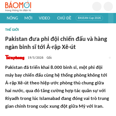
NÓNG
MỚI
VIDEO
CHỦ ĐỀ
#ASEAN Cup 2026
#Tuyển sinh đại học 2026
#Trí tuệ nhân tạo
#Mỹ - Iran
THẾ GIỚI
#Khám phá Việt Nam
#Khám phá thế giới
Pakistan đưa phi đội chiến đấu và hàng
ngàn binh sĩ tới Ả-rập Xê-út
19/5/2026
Gốc
Pakistan đã triển khai 8.000 binh sĩ, một phi đội
máy bay chiến đấu cùng hệ thống phòng không tới
Ả-rập Xê-út theo hiệp ước phòng thủ chung giữa
hai nước, qua đó tăng cường hợp tác quân sự với
Riyadh trong lúc Islamabad đang đóng vai trò trung
gian chính trong cuộc xung đột giữa Mỹ với Iran.