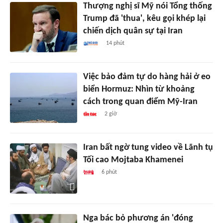
Thượng nghị sĩ Mỹ nói Tổng thống
Trump đã 'thua', kêu gọi khép lại
chiến dịch quân sự tại Iran
14 phút
Việc bảo đảm tự do hàng hải ở eo
biển Hormuz: Nhìn từ khoảng
cách trong quan điểm Mỹ-Iran
2 giờ
Iran bất ngờ tung video về Lãnh tụ
Tối cao Mojtaba Khamenei
6 phút
Nga bác bỏ phương án 'đóng