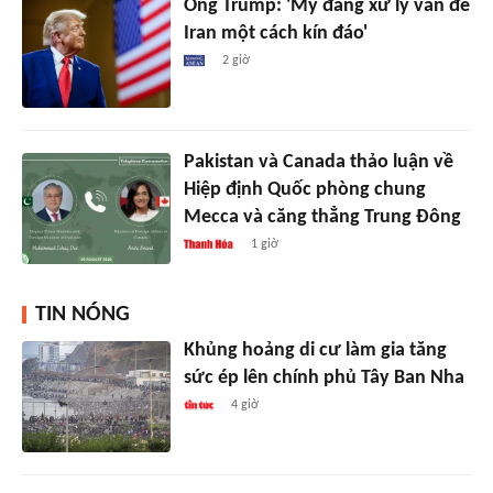
Ông Trump: 'Mỹ đang xử lý vấn đề
Iran một cách kín đáo'
2 giờ
Pakistan và Canada thảo luận về
Hiệp định Quốc phòng chung
Mecca và căng thẳng Trung Đông
1 giờ
TIN NÓNG
Khủng hoảng di cư làm gia tăng
sức ép lên chính phủ Tây Ban Nha
4 giờ