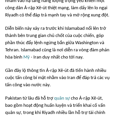
nhằm vào hạ tầng năng lượng trọng yếu khiến một
công dân Ả-rập Xê-út thiệt mạng, làm dấy lên lo ngại
Riyadh có thể đáp trả mạnh tay và mở rộng xung đột.
Diễn biến này xảy ra trước khi Islamabad nổi lên trở
thành bên trung gian chủ chốt của cuộc chiến, góp
phần thúc đẩy lệnh ngừng bắn giữa Washington và
Tehran. Islamabad cũng là nơi diễn ra vòng đàm phán
hòa bình
Mỹ
- Iran duy nhất cho tới nay.
Gần đây lộ thông tin Ả-rập Xê-út đã tiến hành nhiều
cuộc tấn công bí mật nhằm vào Iran để đáp trả các vụ
tấn công vào nước này.
Pakistan từ lâu đã hỗ trợ
quân sự
cho Ả-rập Xê-út,
bao gồm hoạt động huấn luyện và triển khai cố vấn
quân sự, trong khi Riyadh nhiều lần hỗ trợ tài chính