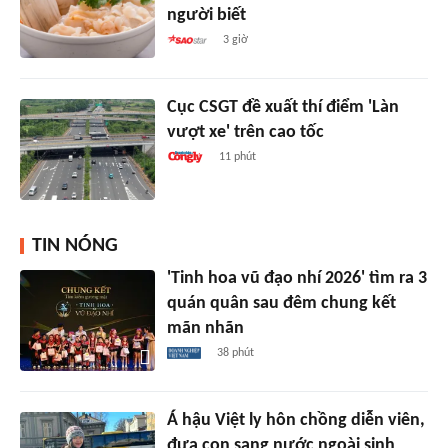
người biết
3 giờ
Cục CSGT đề xuất thí điểm 'Làn
vượt xe' trên cao tốc
11 phút
TIN NÓNG
'Tinh hoa vũ đạo nhí 2026' tìm ra 3
quán quân sau đêm chung kết
mãn nhãn
38 phút
Á hậu Việt ly hôn chồng diễn viên,
đưa con sang nước ngoài sinh