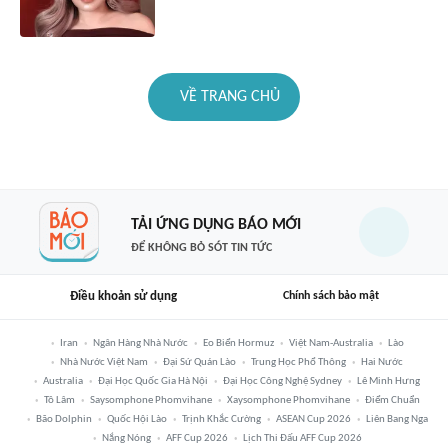
VỀ TRANG CHỦ
TẢI ỨNG DỤNG BÁO MỚI
ĐỂ KHÔNG BỎ SÓT TIN TỨC
Điều khoản sử dụng
Chính sách bảo mật
Iran
Ngân Hàng Nhà Nước
Eo Biển Hormuz
Việt Nam-Australia
Lào
Nhà Nước Việt Nam
Đại Sứ Quán Lào
Trung Học Phổ Thông
Hai Nước
Australia
Đại Học Quốc Gia Hà Nội
Đại Học Công Nghệ Sydney
Lê Minh Hưng
Tô Lâm
Saysomphone Phomvihane
Xaysomphone Phomvihane
Điểm Chuẩn
Bão Dolphin
Quốc Hội Lào
Trịnh Khắc Cường
ASEAN Cup 2026
Liên Bang Nga
Nắng Nóng
AFF Cup 2026
Lịch Thi Đấu AFF Cup 2026