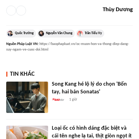
Thùy Dương
Quốc Trường
Nguyễn Văn Chung
Trần Tiểu Vy
Nguồn
Pháp Luật VN
:
https://baophapluat.vn/oc-muon-hon-va-thong-diep-dang-
suy-ngam-ve-cuoc-doi.html
TIN KHÁC
Song Kang hé lộ lý do chọn 'Bốn
tay, hai bản Sonatas'
1 giờ
Loại ốc có hình dáng đặc biệt và
cái tên nghe lạ tai, thịt giòn ngọt ít