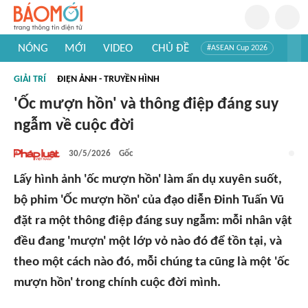
NÓNG
MỚI
VIDEO
CHỦ ĐỀ
#ASEAN Cup 2026
#Tuyển sinh đại học 2026
#Trí tuệ nhân tạo
#Mỹ - Iran
GIẢI TRÍ
ĐIỆN ẢNH - TRUYỀN HÌNH
#Khám phá Việt Nam
#Khám phá thế giới
'Ốc mượn hồn' và thông điệp đáng suy
ngẫm về cuộc đời
30/5/2026
Gốc
Lấy hình ảnh 'ốc mượn hồn' làm ẩn dụ xuyên suốt,
bộ phim 'Ốc mượn hồn' của đạo diễn Đinh Tuấn Vũ
đặt ra một thông điệp đáng suy ngẫm: mỗi nhân vật
đều đang 'mượn' một lớp vỏ nào đó để tồn tại, và
theo một cách nào đó, mỗi chúng ta cũng là một 'ốc
mượn hồn' trong chính cuộc đời mình.