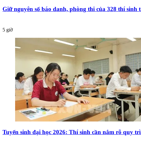
Giữ nguyên số báo danh, phòng thi của 328 thí sin
5 giờ
Tuyển sinh đại học 2026: Thí sinh cần nắm rõ quy tr