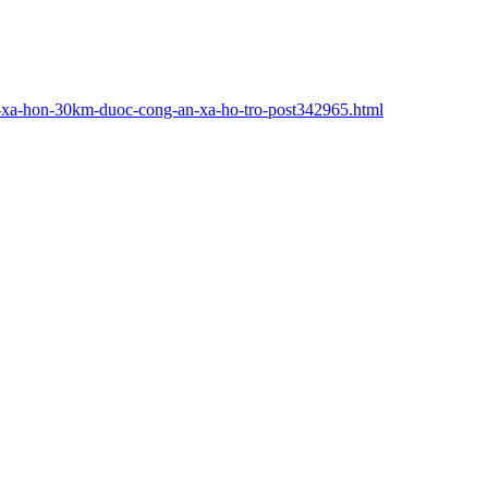
h-xa-hon-30km-duoc-cong-an-xa-ho-tro-post342965.html