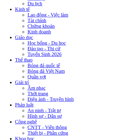
Du lịch
Kinh tế
Lao động - Việc làm
Tài chính
Chứng khoán
Kinh doanh
Giáo dục
Học bổng - Du học
Đào tạo - Thi cử
Tuyển Sinh 2026
Thể thao
Bóng đá quốc tế
Bóng đá Việt Nam
Quần vợt
Giải trí
Âm nhạc
Thời trang
Điện ảnh - Truyền hình
Pháp luật
An ninh - Trật tự
Hình sự - Dân sự
Công nghệ
CNTT - Viễn thông
Thiết bị - Phần cứng
Khoa học