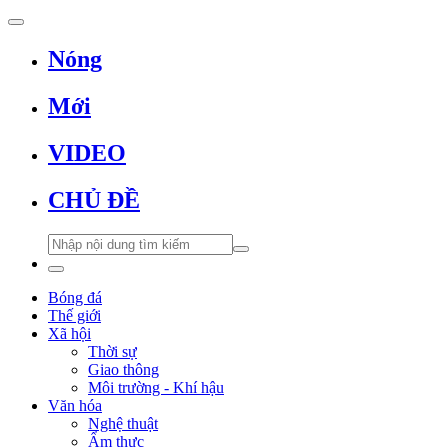
Nóng
Mới
VIDEO
CHỦ ĐỀ
Bóng đá
Thế giới
Xã hội
Thời sự
Giao thông
Môi trường - Khí hậu
Văn hóa
Nghệ thuật
Ẩm thực