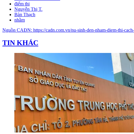
điểm thi
Nguyễn Thị T.
Bàn Thạch
nhầm
Nguồn
CAĐN
:
https://cadn.com.vn/nu-sinh-den-nham-diem-thi-cac
TIN KHÁC