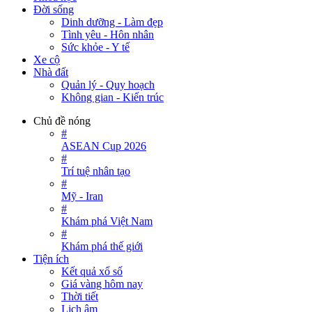
Đời sống
Dinh dưỡng - Làm đẹp
Tình yêu - Hôn nhân
Sức khỏe - Y tế
Xe cộ
Nhà đất
Quản lý - Quy hoạch
Không gian - Kiến trúc
Chủ đề nóng
#
ASEAN Cup 2026
#
Trí tuệ nhân tạo
#
Mỹ - Iran
#
Khám phá Việt Nam
#
Khám phá thế giới
Tiện ích
Kết quả xổ số
Giá vàng hôm nay
Thời tiết
Lịch âm