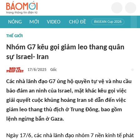
NÓNG
MỚI
VIDEO
CHỦ ĐỀ
#ASEAN Cup 2026
#Trí tuệ nhân tạo
#Mỹ - Iran
#Khám phá Việt Nam
THẾ GIỚI
#Khám phá thế giới
Nhóm G7 kêu gọi giảm leo thang quân
sự Israel- Iran
17/6/2025
Gốc
Các nhà lãnh đạo G7 ủng hộ quyền tự vệ và nhu cầu
bảo đảm an ninh của Israel, mặt khác kêu gọi việc
giải quyết cuộc khủng hoảng Iran sẽ dẫn đến việc
giảm leo thang thù địch ở Trung Đông, bao gồm
lệnh ngừng bắn ở Gaza.
Ngày 17/6, các nhà lãnh đạo nhóm 7 nền kinh tế phát