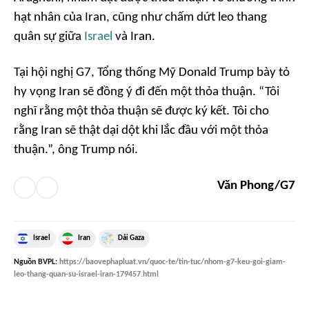
hạt nhân của Iran, cũng như chấm dứt leo thang
quân sự giữa
Israel
và Iran.
Tại hội nghị G7, Tổng thống Mỹ Donald Trump bày tỏ
hy vọng Iran sẽ đồng ý đi đến một thỏa thuận. “Tôi
nghĩ rằng một thỏa thuận sẽ được ký kết. Tôi cho
rằng Iran sẽ thật dại dột khi lắc đầu với một thỏa
thuận.”, ông Trump nói.
Văn Phong/G7
Israel
Iran
Dải Gaza
Nguồn
BVPL
:
https://baovephapluat.vn/quoc-te/tin-tuc/nhom-g7-keu-goi-giam-
leo-thang-quan-su-israel-iran-179457.html