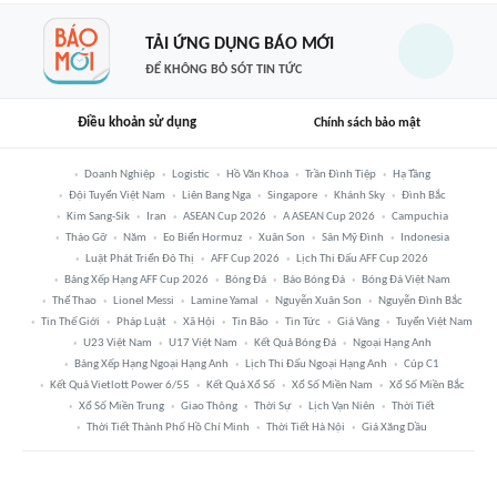
TẢI ỨNG DỤNG BÁO MỚI
ĐỂ KHÔNG BỎ SÓT TIN TỨC
Điều khoản sử dụng
Chính sách bảo mật
Doanh Nghiệp
Logistic
Hồ Văn Khoa
Trần Đình Tiệp
Hạ Tầng
Đội Tuyển Việt Nam
Liên Bang Nga
Singapore
Khánh Sky
Đình Bắc
Kim Sang-Sik
Iran
ASEAN Cup 2026
A ASEAN Cup 2026
Campuchia
Tháo Gỡ
Năm
Eo Biển Hormuz
Xuân Son
Sân Mỹ Đình
Indonesia
Luật Phát Triển Đô Thị
AFF Cup 2026
Lịch Thi Đấu AFF Cup 2026
Bảng Xếp Hạng AFF Cup 2026
Bóng Đá
Báo Bóng Đá
Bóng Đá Việt Nam
Thể Thao
Lionel Messi
Lamine Yamal
Nguyễn Xuân Son
Nguyễn Đình Bắc
Tin Thế Giới
Pháp Luật
Xã Hội
Tin Bão
Tin Tức
Giá Vàng
Tuyển Việt Nam
U23 Việt Nam
U17 Việt Nam
Kết Quả Bóng Đá
Ngoại Hạng Anh
Bảng Xếp Hạng Ngoại Hạng Anh
Lịch Thi Đấu Ngoại Hạng Anh
Cúp C1
Kết Quả Vietlott Power 6/55
Kết Quả Xổ Số
Xổ Số Miền Nam
Xổ Số Miền Bắc
Xổ Số Miền Trung
Giao Thông
Thời Sự
Lịch Vạn Niên
Thời Tiết
Thời Tiết Thành Phố Hồ Chí Minh
Thời Tiết Hà Nội
Giá Xăng Dầu