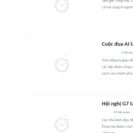
Tạm gác công việc c
cả hai cùng là ngườ
Cuộc đua AI l
1
liên qu
Tỉnh Alberta giàu d
các tập đoàn công n
sạch của chính phủ 
Hội nghị G7 t
43
liên quan
Các nhà lãnh đạo N
Évian-les-Bains của 