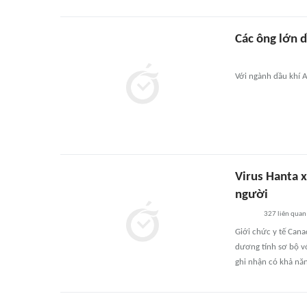
Các ông lớn d
Với ngành dầu khí A
Virus Hanta 
người
327
liên quan
Giới chức y tế Can
dương tính sơ bộ vớ
ghi nhận có khả nă