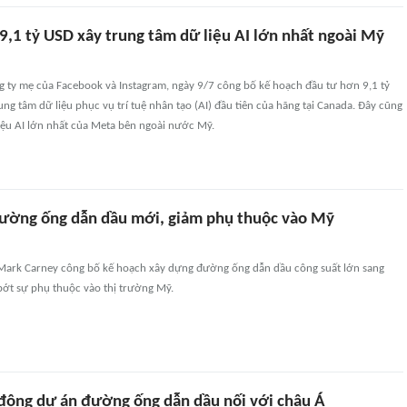
9,1 tỷ USD xây trung tâm dữ liệu AI lớn nhất ngoài Mỹ
g ty mẹ của Facebook và Instagram, ngày 9/7 công bố kế hoạch đầu tư hơn 9,1 tỷ
ng tâm dữ liệu phục vụ trí tuệ nhân tạo (AI) đầu tiên của hãng tại Canada. Đây cũng
liệu AI lớn nhất của Meta bên ngoài nước Mỹ.
ường ống dẫn dầu mới, giảm phụ thuộc vào Mỹ
ark Carney công bố kế hoạch xây dựng đường ống dẫn dầu công suất lớn sang
ớt sự phụ thuộc vào thị trường Mỹ.
động dự án đường ống dẫn dầu nối với châu Á