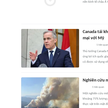
nền kinh tế châu Á 
Canada tái k
mại với Mỹ
1
liên qua
Thủ tướng Canada M
ứng lợi ích quốc gi
có được sử dụng n
Nghiên cứu m
1
liên quan
Một nghiên cứu mới
khoảng 75% lượng p
thực vật trên mặt đ