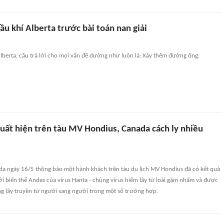
ầu khí Alberta trước bài toán nan giải
lberta, câu trả lời cho mọi vấn đề dường như luôn là: Xây thêm đường ống.
xuất hiện trên tàu MV Hondius, Canada cách ly nhiều
ada ngày 16/5 thông báo một hành khách trên tàu du lịch MV Hondius đã có kết quả
i biến thể Andes của virus Hanta - chủng virus hiếm lây từ loài gặm nhấm và được
ng lây truyền từ người sang người trong một số trường hợp.