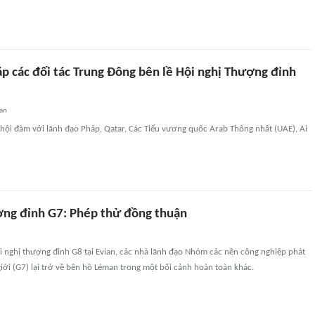
p các đối tác Trung Đông bên lề Hội nghị Thượng đỉnh
an
hội đàm với lãnh đạo Pháp, Qatar, Các Tiểu vương quốc Arab Thống nhất (UAE), Ai
ợng đỉnh G7: Phép thử đồng thuận
 nghị thượng đỉnh G8 tại Evian, các nhà lãnh đạo Nhóm các nền công nghiệp phát
giới (G7) lại trở về bên hồ Léman trong một bối cảnh hoàn toàn khác.