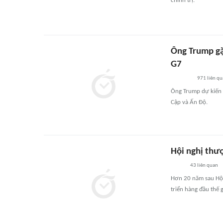
chính trị.
Ông Trump gặ
G7
971
liên qu
Ông Trump dự kiến 
Cập và Ấn Độ.
Hội nghị thư
43
liên quan
Hơn 20 năm sau Hội
triển hàng đầu thế 