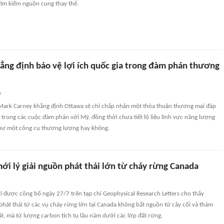
tìm kiếm nguồn cung thay thế.
hẳng định bảo vệ lợi ích quốc gia trong đàm phán thương
n
ark Carney khẳng định Ottawa sẽ chỉ chấp nhận một thỏa thuận thương mại đáp
a trong các cuộc đàm phán với Mỹ, đồng thời chưa tiết lộ liệu lĩnh vực năng lượng
hư một công cụ thương lượng hay không.
ới lý giải nguồn phát thải lớn từ cháy rừng Canada
 được công bố ngày 27/7 trên tạp chí Geophysical Research Letters cho thấy
hát thải từ các vụ cháy rừng lớn tại Canada không bắt nguồn từ cây cối và thảm
ất, mà từ lượng carbon tích tụ lâu năm dưới các lớp đất rừng.