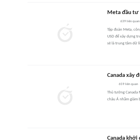
Meta đầu tư 
639
liên quan
Tập đoàn Meta, côn
USD để xây dựng tru
sẽ là trung tâm dữ 
Canada xây đ
659
liên quan
Thủ tướng Canada M
châu Á nhằm giảm b
Canada khởi 