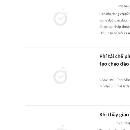
659
liên
Canada đang chuẩn 
vùng đất giàu dầu 
được sự chấp thuận 
Điều này sẽ mở ra 
Phí tái chế p
tạo chao đảo
CANADA - Tỉnh Albe
tái chế pin mặt trờ
Khi thầy giáo
422
liên 