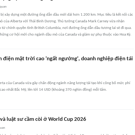
 quan
bị xây dựng một đường ống dẫn dầu mới dài hơn 1.200 km. Mục tiêu là kết nối các
mỏ của Alberta với Thái Bình Dương. Thủ tướng Canada Mark Carney vừa nhận
từ chính quyền tỉnh British Columbia, nơi đường ống dẫn dầu tương lai sẽ đi qua.
những cơ hội mới cho ngành dầu mỏ của Canada và giảm sự phụ thuộc vào Hoa Kỳ.
in điện mặt trời cao 'ngất ngưởng', doanh nghiệp điện tái
rta của Canada vừa gây chấn động ngành năng lượng tái tạo khi công bố mức phí
i cao nhất Bắc Mỹ, lên tới 14 USD (khoảng 370 nghìn đồng) mỗi tấm.
 và luật sư cầm còi ở World Cup 2026
quan