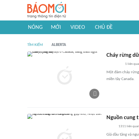
NÓNG
MỚI
VIDEO
CHỦ ĐỀ
TÌM KIẾM
ALBERTA
Cháy rừng dữ
1
liên qu
Một đám cháy rừng 
miền tây Canada.
Nguồn cung t
1311
liên qua
Giá dầu tăng và ng