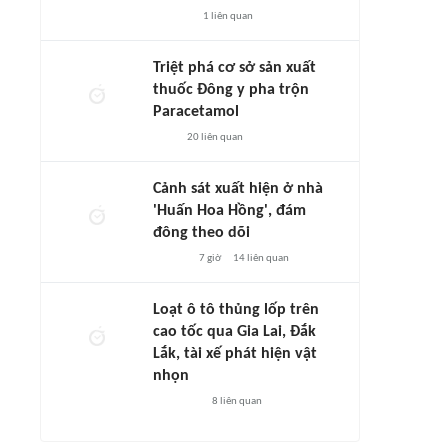
1
liên quan
Triệt phá cơ sở sản xuất
thuốc Đông y pha trộn
Paracetamol
20
liên quan
Cảnh sát xuất hiện ở nhà
'Huấn Hoa Hồng', đám
đông theo dõi
7 giờ
14
liên quan
Loạt ô tô thủng lốp trên
cao tốc qua Gia Lai, Đắk
Lắk, tài xế phát hiện vật
nhọn
8
liên quan