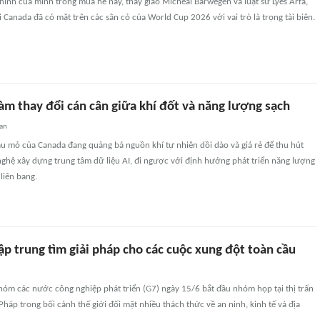
hính của mình trong mùa hè này, thầy giáo Micheal Barwegen và luật sư Lyes Arfa,
i Canada đã có mặt trên các sân cỏ của World Cup 2026 với vai trò là trọng tài biên.
àm thay đổi cán cân giữa khí đốt và năng lượng sạch
an
ầu mỏ của Canada đang quảng bá nguồn khí tự nhiên dồi dào và giá rẻ để thu hút
ghệ xây dựng trung tâm dữ liệu AI, đi ngược với định hướng phát triển năng lượng
liên bang.
ập trung tìm giải pháp cho các cuộc xung đột toàn cầu
hóm các nước công nghiệp phát triển (G7) ngày 15/6 bắt đầu nhóm họp tại thị trấn
Pháp trong bối cảnh thế giới đối mặt nhiều thách thức về an ninh, kinh tế và địa