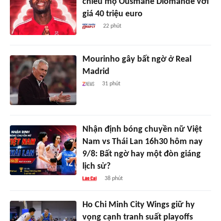
chiêu mộ Ousmane Diomande với
giá 40 triệu euro
22 phút
Mourinho gây bất ngờ ở Real
Madrid
31 phút
Nhận định bóng chuyền nữ Việt
Nam vs Thái Lan 16h30 hôm nay
9/8: Bất ngờ hay một đòn giáng
lịch sử?
38 phút
Ho Chi Minh City Wings giữ hy
vọng cạnh tranh suất playoffs