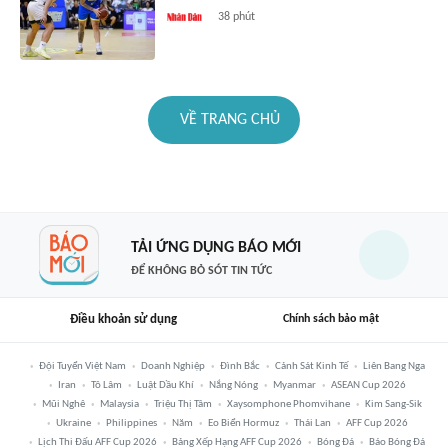
38 phút
VỀ TRANG CHỦ
TẢI ỨNG DỤNG BÁO MỚI
ĐỂ KHÔNG BỎ SÓT TIN TỨC
Điều khoản sử dụng
Chính sách bảo mật
Đội Tuyển Việt Nam
Doanh Nghiệp
Đình Bắc
Cảnh Sát Kinh Tế
Liên Bang Nga
Iran
Tô Lâm
Luật Dầu Khí
Nắng Nóng
Myanmar
ASEAN Cup 2026
Mũi Nghê
Malaysia
Triệu Thị Tâm
Xaysomphone Phomvihane
Kim Sang-Sik
Ukraine
Philippines
Năm
Eo Biển Hormuz
Thái Lan
AFF Cup 2026
Lịch Thi Đấu AFF Cup 2026
Bảng Xếp Hạng AFF Cup 2026
Bóng Đá
Báo Bóng Đá