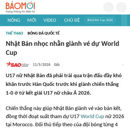
NÓNG
MỚI
VIDEO
CHỦ ĐỀ
#ASEAN Cup 2026
#Trí tuệ nhân tạo
#Mỹ - Iran
#Khám phá Việt Nam
THỂ THAO
BÓNG ĐÁ QUỐC TẾ
#Khám phá thế giới
Nhật Bản nhọc nhằn giành vé dự World
Cup
11/5/2026
Gốc
U17 nữ Nhật Bản đã phải trải qua trận đấu đầy khó
khăn trước Hàn Quốc trước khi giành chiến thắng
1-0 ở tứ kết giải U17 nữ châu Á 2026.
Chiến thắng này giúp Nhật Bản giành vé vào bán kết,
đồng thời đoạt suất tham dự U17
World Cup
nữ 2026
tại Morocco. Đối thủ tiếp theo của đội bóng từng 4