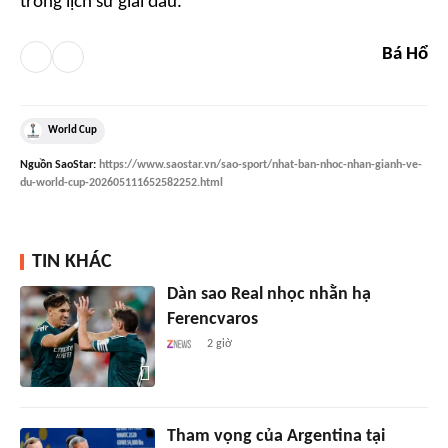
trong lịch sử giải đấu.
Bá Hổ
World Cup
Nguồn
SaoStar
:
https://www.saostar.vn/sao-sport/nhat-ban-nhoc-nhan-gianh-ve-
du-world-cup-202605111652582252.html
TIN KHÁC
Dàn sao Real nhọc nhằn hạ
Ferencvaros
2 giờ
Tham vọng của Argentina tại