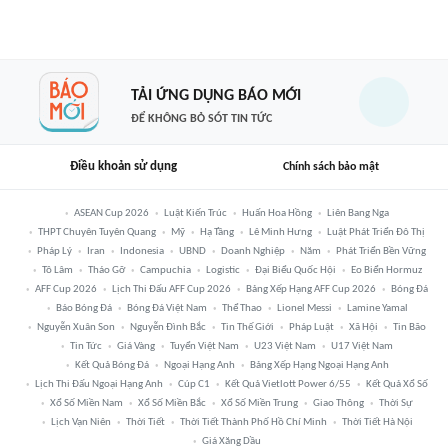
TẢI ỨNG DỤNG BÁO MỚI
ĐỂ KHÔNG BỎ SÓT TIN TỨC
Điều khoản sử dụng
Chính sách bảo mật
ASEAN Cup 2026
Luật Kiến Trúc
Huấn Hoa Hồng
Liên Bang Nga
THPT Chuyên Tuyên Quang
Mỹ
Hạ Tầng
Lê Minh Hưng
Luật Phát Triển Đô Thị
Pháp Lý
Iran
Indonesia
UBND
Doanh Nghiệp
Năm
Phát Triển Bền Vững
Tô Lâm
Tháo Gỡ
Campuchia
Logistic
Đại Biểu Quốc Hội
Eo Biển Hormuz
AFF Cup 2026
Lịch Thi Đấu AFF Cup 2026
Bảng Xếp Hạng AFF Cup 2026
Bóng Đá
Báo Bóng Đá
Bóng Đá Việt Nam
Thể Thao
Lionel Messi
Lamine Yamal
Nguyễn Xuân Son
Nguyễn Đình Bắc
Tin Thế Giới
Pháp Luật
Xã Hội
Tin Bão
Tin Tức
Giá Vàng
Tuyển Việt Nam
U23 Việt Nam
U17 Việt Nam
Kết Quả Bóng Đá
Ngoại Hạng Anh
Bảng Xếp Hạng Ngoại Hạng Anh
Lịch Thi Đấu Ngoại Hạng Anh
Cúp C1
Kết Quả Vietlott Power 6/55
Kết Quả Xổ Số
Xổ Số Miền Nam
Xổ Số Miền Bắc
Xổ Số Miền Trung
Giao Thông
Thời Sự
Lịch Vạn Niên
Thời Tiết
Thời Tiết Thành Phố Hồ Chí Minh
Thời Tiết Hà Nội
Giá Xăng Dầu