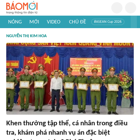
NÓNG
MỚI
VIDEO
CHỦ ĐỀ
#ASEAN Cup 2026
#Trí tuệ nhân tạo
#Mỹ - Iran
#Khám phá Việt Nam
NGUYỄN THỊ KIM HOA
#Khám phá thế giới
Khen thưởng tập thể, cá nhân trong điều
tra, khám phá nhanh vụ án đặc biệt