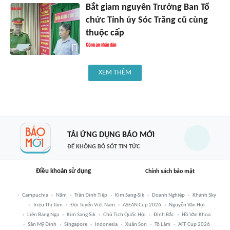
Bắt giam nguyên Trưởng Ban Tổ
chức Tỉnh ủy Sóc Trăng cũ cùng
thuộc cấp
XEM THÊM
TẢI ỨNG DỤNG BÁO MỚI
ĐỂ KHÔNG BỎ SÓT TIN TỨC
Điều khoản sử dụng
Chính sách bảo mật
Campuchia
Năm
Trần Đình Tiệp
Kim Sang-Sik
Doanh Nghiệp
Khánh Sky
Triệu Thị Tâm
Đội Tuyển Việt Nam
ASEAN Cup 2026
Nguyễn Văn Hợi
Liên Bang Nga
Kim Sang Sik
Chủ Tịch Quốc Hội
Đình Bắc
Hồ Văn Khoa
Sân Mỹ Đình
Singapore
Indonesia
Xuân Son
Tô Lâm
AFF Cup 2026