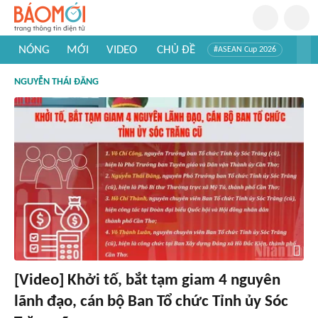
NÓNG
MỚI
VIDEO
CHỦ ĐỀ
#ASEAN Cup 2026
#Trí tuệ nhân tạo
#Mỹ - Iran
#Khám phá Việt Nam
NGUYỄN THÁI ĐĂNG
#Khám phá thế giới
[Video] Khởi tố, bắt tạm giam 4 nguyên
lãnh đạo, cán bộ Ban Tổ chức Tỉnh ủy Sóc