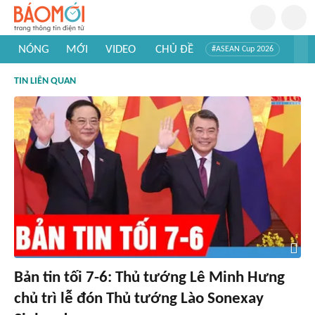
NÓNG
MỚI
VIDEO
CHỦ ĐỀ
#ASEAN Cup 2026
#Trí tuệ nhân tạo
#Mỹ - Iran
#Khám phá Việt Nam
TIN LIÊN QUAN
#Khám phá thế giới
Bản tin tối 7-6: Thủ tướng Lê Minh Hưng
chủ trì lễ đón Thủ tướng Lào Sonexay