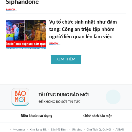
Siphandone
Vụ tổ chức sinh nhật như đám
tang: Công an triệu tập nhóm
người liên quan lên làm việc
XEM THÊM
TẢI ỨNG DỤNG BÁO MỚI
ĐỂ KHÔNG BỎ SÓT TIN TỨC
Điều khoản sử dụng
Chính sách bảo mật
Myanmar
Kim Sang-Sik
Sân Mỹ Đình
Ukraine
Chủ Tịch Quốc Hội
ASEAN