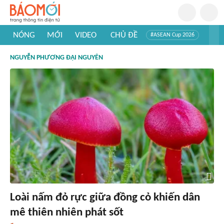
NÓNG
MỚI
VIDEO
CHỦ ĐỀ
#ASEAN Cup 2026
#Trí tuệ nhân tạo
#Mỹ - Iran
#Khám phá Việt Nam
NGUYỄN PHƯƠNG ĐẠI NGUYÊN
#Khám phá thế giới
Loài nấm đỏ rực giữa đồng cỏ khiến dân
mê thiên nhiên phát sốt