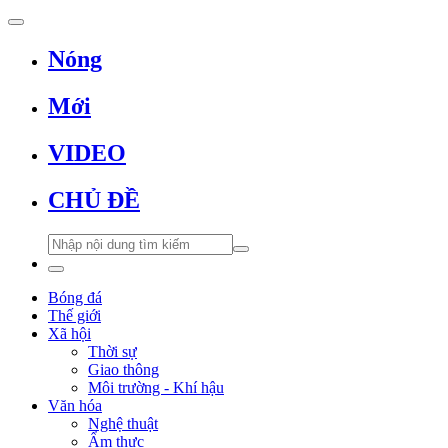
Nóng
Mới
VIDEO
CHỦ ĐỀ
Bóng đá
Thế giới
Xã hội
Thời sự
Giao thông
Môi trường - Khí hậu
Văn hóa
Nghệ thuật
Ẩm thực