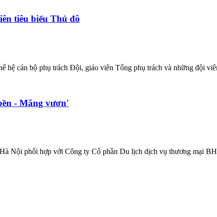
iên tiêu biểu Thủ đô
hế hệ cán bộ phụ trách Đội, giáo viên Tổng phụ trách và những đội viê
 bền - Măng vươn'
 Nội phối hợp với Công ty Cổ phần Du lịch dịch vụ thương mại BHL t