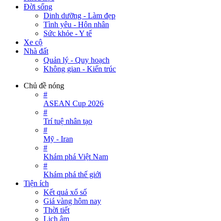
Đời sống
Dinh dưỡng - Làm đẹp
Tình yêu - Hôn nhân
Sức khỏe - Y tế
Xe cộ
Nhà đất
Quản lý - Quy hoạch
Không gian - Kiến trúc
Chủ đề nóng
#
ASEAN Cup 2026
#
Trí tuệ nhân tạo
#
Mỹ - Iran
#
Khám phá Việt Nam
#
Khám phá thế giới
Tiện ích
Kết quả xổ số
Giá vàng hôm nay
Thời tiết
Lịch âm