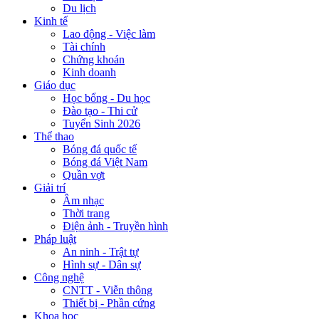
Du lịch
Kinh tế
Lao động - Việc làm
Tài chính
Chứng khoán
Kinh doanh
Giáo dục
Học bổng - Du học
Đào tạo - Thi cử
Tuyển Sinh 2026
Thể thao
Bóng đá quốc tế
Bóng đá Việt Nam
Quần vợt
Giải trí
Âm nhạc
Thời trang
Điện ảnh - Truyền hình
Pháp luật
An ninh - Trật tự
Hình sự - Dân sự
Công nghệ
CNTT - Viễn thông
Thiết bị - Phần cứng
Khoa học