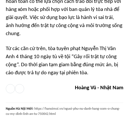
hoàn toàn có thể lựa chọn cách trao đổi trực tiếp với
hàng xóm hoặc phối hợp với ban quản lý tòa nhà để
giải quyết. Việc sử dụng bạo lực là hành vi sai trái,
ảnh hưởng đến trật tự công cộng và môi trường sống
chung.
Từ các căn cứ trên, tòa tuyên phạt Nguyễn Thị Vân
Anh 4 tháng 10 ngày tù về tội “Gây rối trật tự công
cộng”. Do thời gian tạm giam bằng đúng mức án, bị
cáo được trả tự do ngay tại phiên tòa.
Hoàng Vũ - Nhật Nam
Nguồn
Hà Nội Mới
:
https://hanoimoi.vn/nguoi-phu-nu-danh-hang-xom-o-chung-
cu-my-dinh-linh-an-tu-750642.html