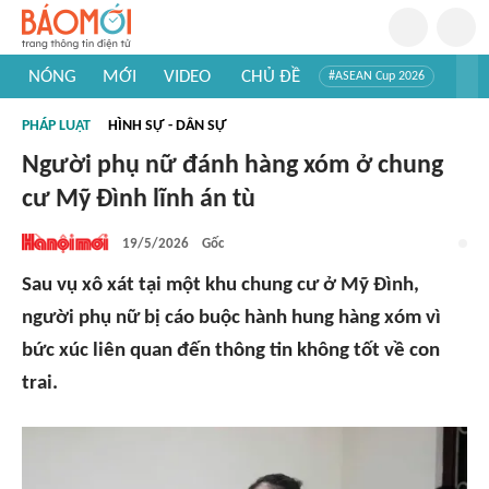
NÓNG
MỚI
VIDEO
CHỦ ĐỀ
#ASEAN Cup 2026
#Trí tuệ nhân tạo
#Mỹ - Iran
#Khám phá Việt Nam
PHÁP LUẬT
HÌNH SỰ - DÂN SỰ
#Khám phá thế giới
Người phụ nữ đánh hàng xóm ở chung
cư Mỹ Đình lĩnh án tù
19/5/2026
Gốc
Sau vụ xô xát tại một khu chung cư ở Mỹ Đình,
người phụ nữ bị cáo buộc hành hung hàng xóm vì
bức xúc liên quan đến thông tin không tốt về con
trai.