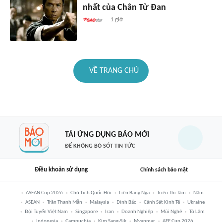
nhất của Chân Tử Đan
1 giờ
VỀ TRANG CHỦ
TẢI ỨNG DỤNG BÁO MỚI
ĐỂ KHÔNG BỎ SÓT TIN TỨC
Điều khoản sử dụng
Chính sách bảo mật
ASEAN Cup 2026
Chủ Tịch Quốc Hội
Liên Bang Nga
Triệu Thị Tâm
Năm
ASEAN
Trần Thanh Mẫn
Malaysia
Đình Bắc
Cảnh Sát Kinh Tế
Ukraine
Đội Tuyển Việt Nam
Singapore
Iran
Doanh Nghiệp
Mũi Nghê
Tô Lâm
Indonesia
Campuchia
Kim Sang-Sik
Myanmar
AFF Cup 2026