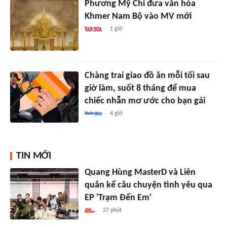
Phương Mỹ Chi đưa văn hóa
Khmer Nam Bộ vào MV mới
1 giờ
Chàng trai giao đồ ăn mỗi tối sau
giờ làm, suốt 8 tháng để mua
chiếc nhẫn mơ ước cho bạn gái
4 giờ
TIN MỚI
Quang Hùng MasterD và Liên
quân kể câu chuyện tình yêu qua
EP 'Trạm Đến Em'
27 phút