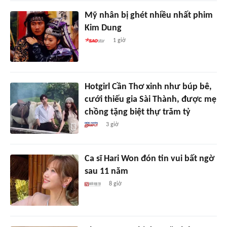
Mỹ nhân bị ghét nhiều nhất phim
Kim Dung
1 giờ
Hotgirl Cần Thơ xinh như búp bê,
cưới thiếu gia Sài Thành, được mẹ
chồng tặng biệt thự trăm tỷ
3 giờ
Ca sĩ Hari Won đón tin vui bất ngờ
sau 11 năm
8 giờ