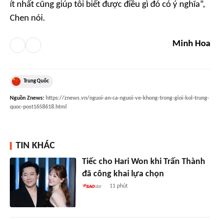
ít nhất cũng giúp tôi biết được điều gì đó có ý nghĩa”,
Chen nói.
Minh Hoa
Trung Quốc
Nguồn
Znews
:
https://znews.vn/nguoi-an-ca-nguoi-ve-khong-trong-gioi-kol-trung-
quoc-post1658618.html
TIN KHÁC
Tiếc cho Hari Won khi Trấn Thành
đã công khai lựa chọn
11 phút