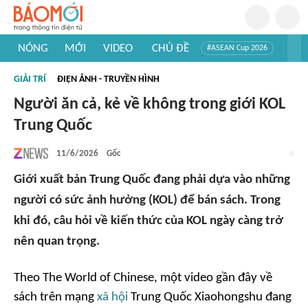
NÓNG
MỚI
VIDEO
CHỦ ĐỀ
#ASEAN Cup 2026
#Trí tuệ nhân tạo
#Mỹ - Iran
#Khám phá Việt Nam
GIẢI TRÍ
ĐIỆN ẢNH - TRUYỀN HÌNH
#Khám phá thế giới
Người ăn cả, kẻ về không trong giới KOL
Trung Quốc
11/6/2026
Gốc
Giới xuất bản Trung Quốc đang phải dựa vào những
người có sức ảnh hưởng (KOL) để bán sách. Trong
khi đó, câu hỏi về kiến thức của KOL ngày càng trở
nên quan trọng.
Theo
The World of Chinese
, một video gần đây về
sách trên mạng
xã hội
Trung Quốc Xiaohongshu đang