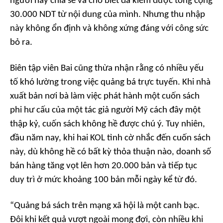
người này chia sẻ và cho biết đã kiếm được tổng cộng
30.000 NDT từ nội dung của mình. Nhưng thu nhập
này không ổn định và không xứng đáng với công sức
bỏ ra.
Biên tập viên Bai cũng thừa nhận rằng có nhiều yếu
tố khó lường trong việc quảng bá trực tuyến. Khi nhà
xuất bản nơi bà làm việc phát hành một cuốn sách
phi hư cấu của một tác giả người Mỹ cách đây một
thập kỷ, cuốn sách không hề được chú ý. Tuy nhiên,
đầu năm nay, khi hai KOL tình cờ nhắc đến cuốn sách
này, dù không hề có bất kỳ thỏa thuận nào, doanh số
bán hàng tăng vọt lên hơn 20.000 bản và tiếp tục
duy trì ở mức khoảng 100 bản mỗi ngày kể từ đó.
“Quảng bá sách trên mạng xã hội là một canh bạc.
Đôi khi kết quả vượt ngoài mong đợi, còn nhiều khi