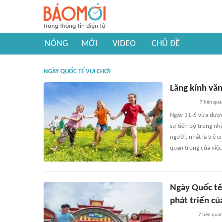
NÓNG
MỚI
VIDEO
CHỦ ĐỀ
NGÀY QUỐC TẾ VUI CHƠI
Lăng kính vă
7
liên qu
Ngày 11-6 vừa được 
sự tiến bộ trong nh
người, nhất là trẻ 
quan trọng của việc 
Ngày Quốc tế 
phát triển củ
7
liên qua