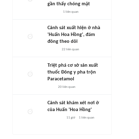
gần thấy chóng mặt
1
liên quan
Cảnh sát xuất hiện ở nhà
'Huấn Hoa Hồng', đám
đông theo dõi
22
liên quan
Triệt phá cơ sở sản xuất
thuốc Đông y pha trộn
Paracetamol
20
liên quan
Cảnh sát khám xét nơi ở
của Huấn 'Hoa Hồng'
11 giờ
1
liên quan