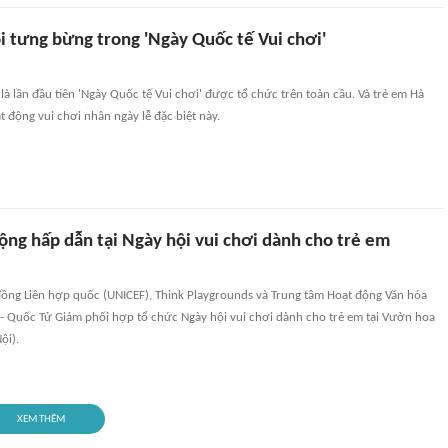
i tưng bừng trong 'Ngày Quốc tế Vui chơi'
à lần đầu tiên 'Ngày Quốc tế Vui chơi' được tổ chức trên toàn cầu. Và trẻ em Hà
t động vui chơi nhân ngày lễ đặc biệt này.
ộng hấp dẫn tại Ngày hội vui chơi dành cho trẻ em
đồng Liên hợp quốc (UNICEF), Think Playgrounds và Trung tâm Hoạt động Văn hóa
- Quốc Tử Giám phối hợp tổ chức Ngày hội vui chơi dành cho trẻ em tại Vườn hoa
ội).
XEM THÊM