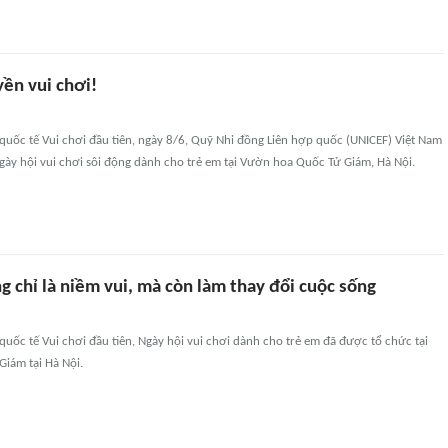
yền vui chơi!
uốc tế Vui chơi đầu tiên, ngày 8/6, Quỹ Nhi đồng Liên hợp quốc (UNICEF) Việt Nam
gày hội vui chơi sôi động dành cho trẻ em tại Vườn hoa Quốc Tử Giám, Hà Nội.
g chỉ là niềm vui, mà còn làm thay đổi cuộc sống
uốc tế Vui chơi đầu tiên, Ngày hội vui chơi dành cho trẻ em đã được tổ chức tại
iám tại Hà Nội.