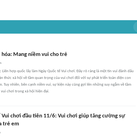
n hóa: Mang niềm vui cho trẻ
an
Liên hợp quốc lấy làm Ngày Quốc tế Vui chơi. Đây rõ ràng là một tin vui đánh dấu
ận thức xã hội về tầm quan trọng của vui chơi đối với sự phát triển toàn diện con
em. Tuy nhiên, bên cạnh niềm vui, sự kiện này cũng gợi lên những suy ngẫm về tầm
vui chơi trong xã hội hiện đại.
Vui chơi đầu tiên 11/6: Vui chơi giúp tăng cường sự
a trẻ em
n