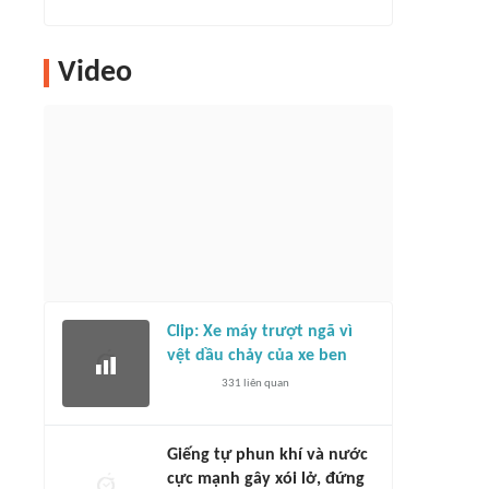
Video
Clip: Xe máy trượt ngã vì
vệt dầu chảy của xe ben
331
liên quan
Giếng tự phun khí và nước
cực mạnh gây xói lở, đứng