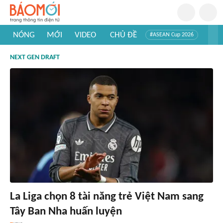
NÓNG
MỚI
VIDEO
CHỦ ĐỀ
#ASEAN Cup 2026
#Trí tuệ nhân tạo
#Mỹ - Iran
#Khám phá Việt Nam
NEXT GEN DRAFT
#Khám phá thế giới
La Liga chọn 8 tài năng trẻ Việt Nam sang
Tây Ban Nha huấn luyện