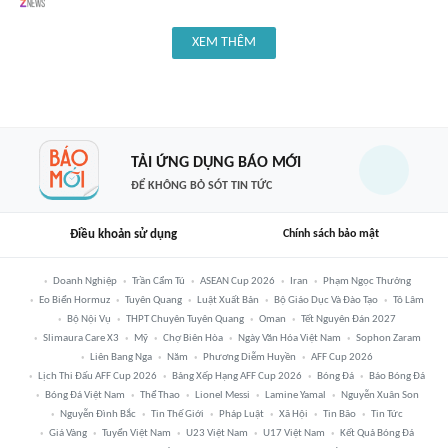
XEM THÊM
TẢI ỨNG DỤNG BÁO MỚI
ĐỂ KHÔNG BỎ SÓT TIN TỨC
Điều khoản sử dụng
Chính sách bảo mật
Doanh Nghiệp
Trần Cẩm Tú
ASEAN Cup 2026
Iran
Phạm Ngọc Thưởng
Eo Biển Hormuz
Tuyên Quang
Luật Xuất Bản
Bộ Giáo Dục Và Đào Tạo
Tô Lâm
Bộ Nội Vụ
THPT Chuyên Tuyên Quang
Oman
Tết Nguyên Đán 2027
Slimaura Care X3
Mỹ
Chợ Biên Hòa
Ngày Văn Hóa Việt Nam
Sophon Zaram
Liên Bang Nga
Năm
Phương Diễm Huyền
AFF Cup 2026
Lịch Thi Đấu AFF Cup 2026
Bảng Xếp Hạng AFF Cup 2026
Bóng Đá
Báo Bóng Đá
Bóng Đá Việt Nam
Thể Thao
Lionel Messi
Lamine Yamal
Nguyễn Xuân Son
Nguyễn Đình Bắc
Tin Thế Giới
Pháp Luật
Xã Hội
Tin Bão
Tin Tức
Giá Vàng
Tuyển Việt Nam
U23 Việt Nam
U17 Việt Nam
Kết Quả Bóng Đá