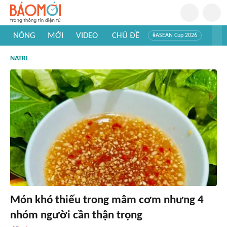
NÓNG
MỚI
VIDEO
CHỦ ĐỀ
#ASEAN Cup 2026
#Trí tuệ nhân tạo
#Mỹ - Iran
#Khám phá Việt Nam
NATRI
#Khám phá thế giới
Món khó thiếu trong mâm cơm nhưng 4
nhóm người cần thận trọng