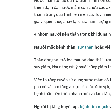
Nước mắm từ lâu đã trở thành linh hồn củ
thêm đậm đà, nước mắm còn chứa các axi
thành trong quá trình lên men cá. Tuy nhiê
gia vị quen thuộc này lại chứa hàm lượng n
4 nhóm người nên thận trọng khi dùng
Người mắc bệnh thận,
suy thận
hoặc viê
Thận đóng vai trò lọc máu và đào thải lượn
suy giảm, khả năng xử lý muối cũng giảm t
Việc thường xuyên sử dụng nước mắm có thể
phù nề và làm tăng áp lực lên các đơn vị lọ
bệnh thận tiến triển nhanh hơn và làm tăng
Người bị tăng huyết áp,
bệnh tim mạch
v