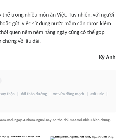
 thế trong nhiều món ăn Việt. Tuy nhiên, với người
 hoặc gút, việc sử dụng nước mắm cần được kiểm
g thói quen nêm nếm hằng ngày cũng có thể góp
 chứng về lâu dài.
Kỳ Anh
suy thận
đái tháo đường
xơ vữa động mạch
axit uric
-mam-moi-ngay-4-nhom-nguoi-nay-co-the-doi-mat-voi-nhieu-bien-chung-