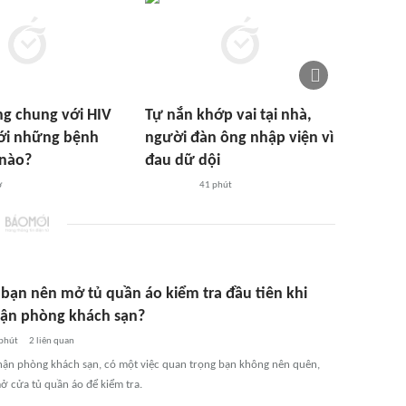
g chung với HIV
Tự nắn khớp vai tại nhà,
với những bệnh
người đàn ông nhập viện vì
 nào?
đau dữ dội
ờ
41 phút
 bạn nên mở tủ quần áo kiểm tra đầu tiên khi
ận phòng khách sạn?
phút
2
liên quan
hận phòng khách sạn, có một việc quan trọng bạn không nên quên,
mở cửa tủ quần áo để kiểm tra.