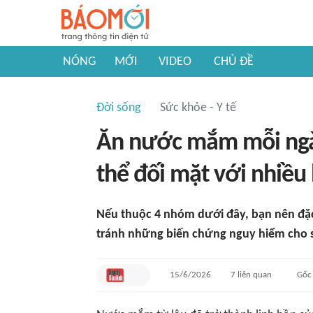
NÓNG
MỚI
VIDEO
CHỦ ĐỀ
Đời sống
Sức khỏe - Y tế
Ăn nước mắm mỗi ngà
thể đối mặt với nhiều
Nếu thuộc 4 nhóm dưới đây, bạn nên đặc
tránh những biến chứng nguy hiểm cho 
15/6/2026
7
liên quan
Gốc