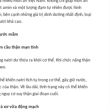
a nhiều món ăn Việt Nam. Không chỉ giúp món ăn
t amin và một lượng đạm tự nhiên được hình
n, bên cạnh những giá trị dinh dưỡng nhất định, loại
atri khá cao.
 nước mắm
m cầu thận mạn tính
g natri dư thừa ra khỏi cơ thể. Khi chức năng thận
heo.
 khiến natri tích tụ trong cơ thể, gây giữ nước,
c của thận. Về lâu dài, tình trạng này có thể khiến
 nguy cơ suy thận giai đoạn cuối.
à xơ vữa động mạch