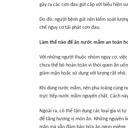
gây ra các cơn đau gút cấp với biểu hiện s
Do đó, người bệnh gút nên kiểm soát lượ
chế nguy cơ tái phát cơn đau.
Làm thế nào để ăn nước mắm an toàn h
Với những người thuộc nhóm nguy cơ, việc
chưa thể bỏ hoàn toàn vì thói quen ăn uố
giảm mặn hoặc sử dụng với lượng rất nhỏ.
Khi dùng nước mắm, nên pha loãng cùng nướ
trực tiếp nước mắm nguyên chất. Cách này 
Ngoài ra, có thể tận dụng các loại gia vị t
để tăng hương vị món ăn. Những nguyên liệu
mặn mà vẫn đảm bảo bữa ăn ngon miệng.