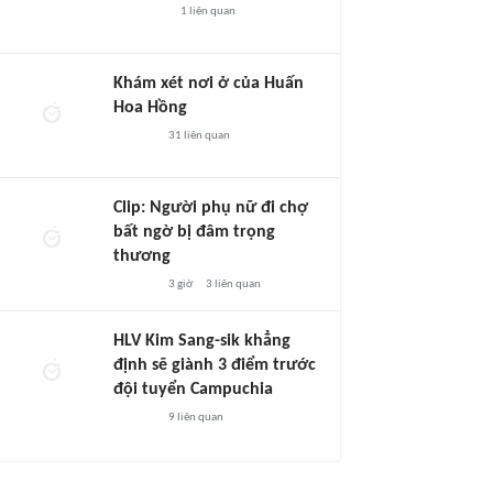
1
liên quan
Khám xét nơi ở của Huấn
Hoa Hồng
31
liên quan
Clip: Người phụ nữ đi chợ
bất ngờ bị đâm trọng
thương
3 giờ
3
liên quan
HLV Kim Sang-sik khẳng
định sẽ giành 3 điểm trước
đội tuyển Campuchia
9
liên quan