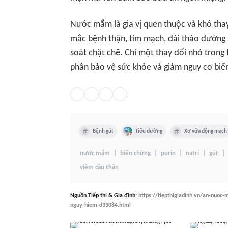
Nước mắm là gia vị quen thuộc và khó thay
mắc bệnh thận, tim mạch, đái tháo đường
soát chặt chẽ. Chỉ một thay đổi nhỏ tron
phần bảo vệ sức khỏe và giảm nguy cơ biến
Bệnh gút
Tiểu đường
Xơ vữa động mạch
nước mắm
biến chứng
purin
natri
gút
viêm cầu thận
Nguồn
Tiếp thị & Gia đình
:
https://tiepthigiadinh.vn/an-nuoc
nguy-hiem-d33084.html