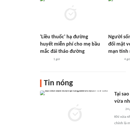
'Liều thuốc' hạ đường
Người sốn
huyết miễn phí cho mẹ bầu
đối mặt 
mắc đái tháo đường
mạn tính
1 giờ
4 gi
Tin nóng
Tại sao
vừa nh
24 
Khi vừa n
chính là 